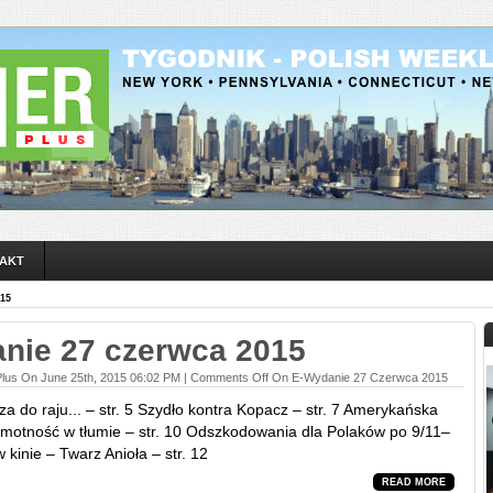
AKT
15
nie 27 czerwca 2015
Plus On June 25th, 2015 06:02 PM |
Comments Off
On E-Wydanie 27 Czerwca 2015
a do raju... – str. 5 Szydło kontra Kopacz – str. 7 Amerykańska
amotność w tłumie – str. 10 Odszkodowania dla Polaków po 9/11–
w kinie – Twarz Anioła – str. 12
READ MORE