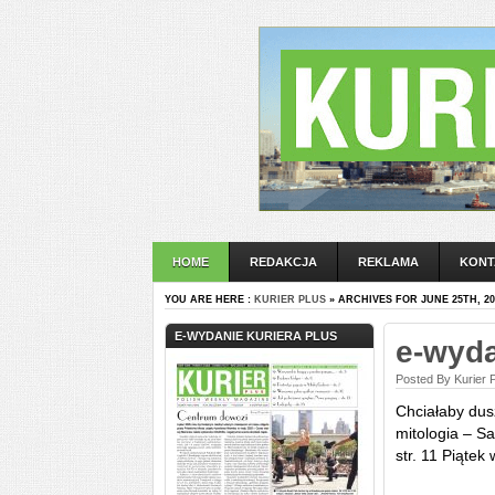
HOME
REDAKCJA
REKLAMA
KONT
YOU ARE HERE :
KURIER PLUS
» ARCHIVES FOR JUNE 25TH, 20
E-WYDANIE KURIERA PLUS
e-wyda
Posted By Kurier 
Chciałaby dusz
mitologia – S
str. 11 Piątek 