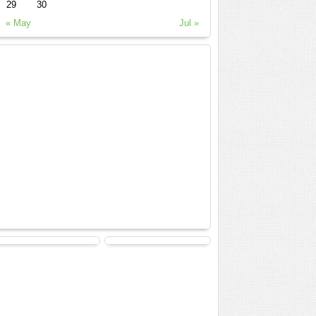
29
30
« May
Jul »