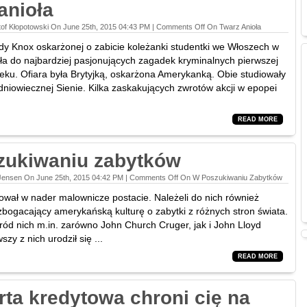
anioła
of Kłopotowski On June 25th, 2015 04:43 PM |
Comments Off
On Twarz Anioła
 Knox oskarżonej o zabicie koleżanki studentki we Włoszech w
ała do najbardziej pasjonujących zagadek kryminalnych pierwszej
eku. Ofiara była Brytyjką, oskarżona Amerykanką. Obie studiowały
dniowiecznej Sienie. Kilka zaskakujących zwrotów akcji w epopei
READ MORE
zukiwaniu zabytków
Jensen On June 25th, 2015 04:42 PM |
Comments Off
On W Poszukiwaniu Zabytków
tował w nader malownicze postacie. Należeli do nich również
zbogacający amerykańską kulturę o zabytki z różnych stron świata.
śród nich m.in. zarówno John Church Cruger, jak i John Lloyd
zy z nich urodził się ...
READ MORE
rta kredytowa chroni cię na