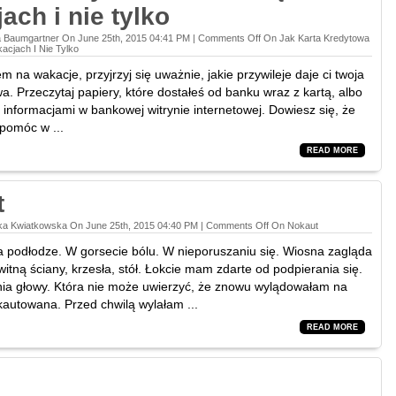
ach i nie tylko
a Baumgartner On June 25th, 2015 04:41 PM |
Comments Off
On Jak Karta Kredytowa
acjach I Nie Tylko
 na wakacje, przyjrzyj się uważnie, jakie przywileje daje ci twoja
a. Przeczytaj papiery, które dostałeś od banku wraz z kartą, albo
 informacjami w bankowej witrynie internetowej. Dowiesz się, że
 pomóc w ...
READ MORE
t
ka Kwiatkowska On June 25th, 2015 04:40 PM |
Comments Off
On Nokaut
na podłodze. W gorsecie bólu. W nieporuszaniu się. Wiosna zagląda
itną ściany, krzesła, stół. Łokcie mam zdarte od podpierania się.
a głowy. Która nie może uwierzyć, że znowu wylądowałam na
autowana. Przed chwilą wylałam ...
READ MORE