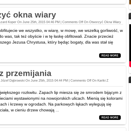
yć okna wiary
szard Koper On June 25th, 2015 04:46 PM |
Comments Off
On Otworzyć Okna Wiary
obfitujecie we wszystko, w wiarę, w mowę, we wszelką gorliwość, w
o was, tak też obyście i w tę łaskę obfitowali. Znacie przecież
szego Jezusa Chrystusa, który będąc bogaty, dla was stał się
READ MORE
 z przemijania
 Józef Dąbrowski On June 25th, 2015 04:44 PM |
Comments Off
On Kartki Z
ajwiększego rozkwitu. Zapach lip miesza się ze smrodem bijącym z
eciami wystawionymi na nowojorskich ulicach. Mienią się kolorami
cach i krzewy w ogrodach. Na parkowych łąkach wylegują się
iała, w cieniu drzew chowają ...
READ MORE