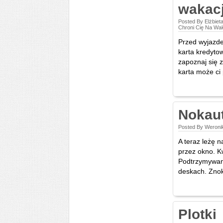
wakacj
Posted By Elżbiet
Chroni Cię Na Wak
Przed wyjazdem
karta kredytow
zapoznaj się z
karta może ci
Nokau
Posted By Weroni
A teraz leżę 
przez okno. Kw
Podtrzymywani
deskach. Znok
Plotki