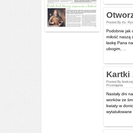
Otworz
Posted By Ks. Ry
Podobnie jak 
miłość naszą d
łaskę Pana na
ubogim, ...
Kartki
Posted By Andrzej
Przemijania
Nastały dni n
worków ze śmi
kwiaty w doni
wytatułowane c