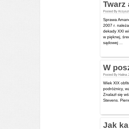
Twarz 
Posted By Krzyszt
Sprawa Amandy
2007 r. należ
dekady XXI wi
w pięknej, śre
sądowej ...
W pos
Posted By Halina 
Wiek XIX obfi
podróżnicy, w
Znalazł się w
Stevens. Pierws
Jak ka