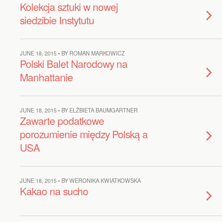
Kolekcja sztuki w nowej
siedzibie Instytutu
JUNE 18, 2015 • BY ROMAN MARKOWICZ
Polski Balet Narodowy na
Manhattanie
JUNE 18, 2015 • BY ELŻBIETA BAUMGARTNER
Zawarte podatkowe
porozumienie między Polską a
USA
JUNE 18, 2015 • BY WERONIKA KWIATKOWSKA
Kakao na sucho