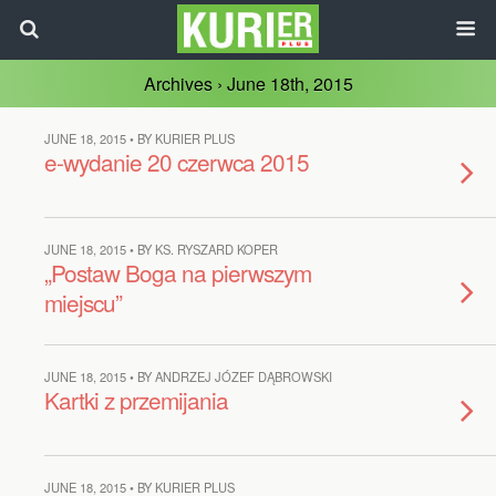
Archives › June 18th, 2015
JUNE 18, 2015 • BY KURIER PLUS
e-wydanie 20 czerwca 2015
JUNE 18, 2015 • BY KS. RYSZARD KOPER
„Postaw Boga na pierwszym
miejscu”
JUNE 18, 2015 • BY ANDRZEJ JÓZEF DĄBROWSKI
Kartki z przemijania
JUNE 18, 2015 • BY KURIER PLUS