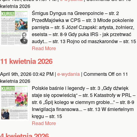
kwietnia 2026
Śmigus Dyngus na Greenpoincie – str. 2
PrzedMajówka w CPS – str. 3 Młode pokolenie
pamięta – str. 5 Józef Czapski: artysta, żołnierz,
eseista – str. 8-9 Gdy puka IRS - jak przetrwać
audyt... – str. 13 Rojno od maszkaronów – str. 15
Read More
11 kwietnia 2026
April 9th, 2026 03:42 PM |
e-wydania
|
Comments Off
on 11
kwietnia 2026
Polskie baśnie i legendy – str. 3 „Gdy dźwięk
staje się opowieścią“ – str. 5 Katastrofy w PRL –
str. 6 „Śpij kolego w ciemnym grobie...” – str. 8-9
Inwigilacja finansowa... – str. 13 W śmiertelnym
kręgu – str. 15
Read More
4 kwietnia 2026