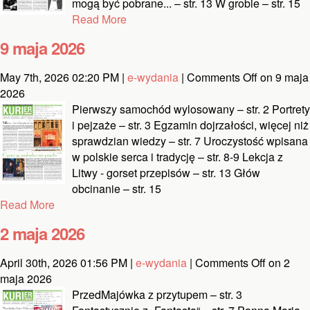
mogą być pobrane... – str. 13 W grobie – str. 15
Read More
9 maja 2026
May 7th, 2026 02:20 PM |
e-wydania
|
Comments Off
on 9 maja
2026
Pierwszy samochód wylosowany – str. 2 Portrety
i pejzaże – str. 3 Egzamin dojrzałości, więcej niż
sprawdzian wiedzy – str. 7 Uroczystość wpisana
w polskie serca i tradycję – str. 8-9 Lekcja z
Litwy - gorset przepisów – str. 13 Głów
obcinanie – str. 15
Read More
2 maja 2026
April 30th, 2026 01:56 PM |
e-wydania
|
Comments Off
on 2
maja 2026
PrzedMajówka z przytupem – str. 3