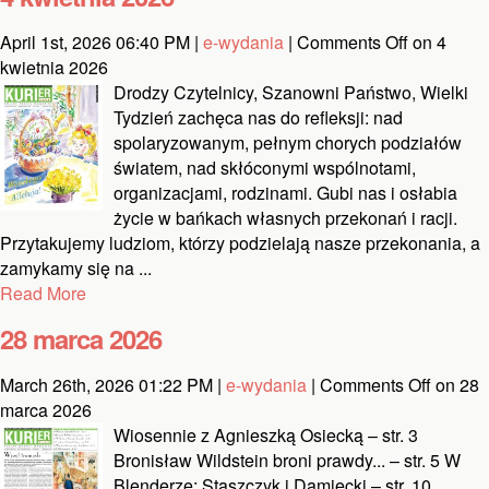
April 1st, 2026 06:40 PM |
e-wydania
|
Comments Off
on 4
kwietnia 2026
Drodzy Czytelnicy, Szanowni Państwo, Wielki
Tydzień zachęca nas do refleksji: nad
spolaryzowanym, pełnym chorych podziałów
światem, nad skłóconymi wspólnotami,
organizacjami, rodzinami. Gubi nas i osłabia
życie w bańkach własnych przekonań i racji.
Przytakujemy ludziom, którzy podzielają nasze przekonania, a
zamykamy się na ...
Read More
28 marca 2026
March 26th, 2026 01:22 PM |
e-wydania
|
Comments Off
on 28
marca 2026
Wiosennie z Agnieszką Osiecką – str. 3
Bronisław Wildstein broni prawdy... – str. 5 W
Blenderze: Staszczyk i Damięcki – str. 10