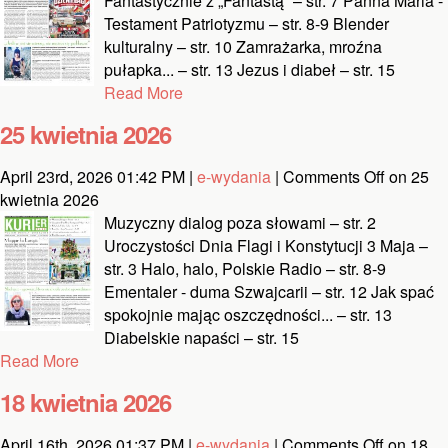
Fantastycznie z „Fantastą“ – str. 7 Panna Maria -
Testament Patriotyzmu – str. 8-9 Blender
kulturalny – str. 10 Zamrażarka, mroźna
pułapka... – str. 13 Jezus i diabeł – str. 15
Read More
25 kwietnia 2026
April 23rd, 2026 01:42 PM |
e-wydania
|
Comments Off
on 25
kwietnia 2026
Muzyczny dialog poza słowami – str. 2
Uroczystości Dnia Flagi i Konstytucji 3 Maja –
str. 3 Halo, halo, Polskie Radio – str. 8-9
Ementaler - duma Szwajcarii – str. 12 Jak spać
spokojnie mając oszczędności... – str. 13
Diabelskie napaści – str. 15
Read More
18 kwietnia 2026
April 16th, 2026 01:37 PM |
e-wydania
|
Comments Off
on 18