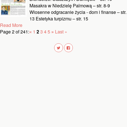
Masakra w Niedzielę Palmową – str. 8-9
Wiosenne odgracanie życia - dom i finanse – str.
13 Estetyka turpizmu – str. 15
Read More
Page 2 of 241:
«
1
2
3
4
5
»
Last »