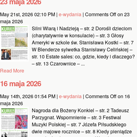
23 maja 2026
May 21st, 2026 02:10 PM |
e-wydania
|
Comments Off
on 23
maja 2026
Silni Wiarą i Nadzieją – str. 2 Dorośli dzieciom
(charytatywnie w konsulacie) – str. 3 Głosy
Ameryki w szkole św. Stanisława Kostki – str. 7
W Blenderze sylwetka Stanisławy Celińskiej –
str. 10 Estate sales: co, gdzie, kiedy i dlaczego?
– str. 13 Czarownice – ...
Read More
16 maja 2026
May 14th, 2026 01:54 PM |
e-wydania
|
Comments Off
on 16
maja 2026
Nagroda dla Bożeny Konkiel – str. 2 Tadeusz
Parzygnat. Wspomnienie – str. 3 Festiwal
Muzyki Polskiej – str. 7 Józefa Piłsudskiego
dwie majowe rocznice – str. 8 Kiedy pieniądze