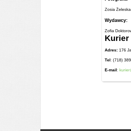
Zosia Żeleska
Wydawcy:
Zofia Doktoro
Kurier
Adres:
176 Ja
Tel
: (718) 38
E-mail
:
kurie