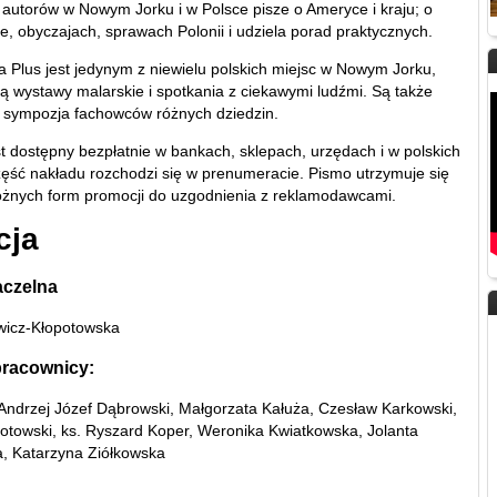
 autorów w Nowym Jorku i w Polsce pisze o Ameryce i kraju; o
rze, obyczajach, sprawach Polonii i udziela porad praktycznych.
ra Plus jest jedynym z niewielu polskich miejsc w Nowym Jorku,
ą wystawy malarskie i spotkania z ciekawymi ludźmi. Są także
 sympozja fachowców różnych dziedzin.
st dostępny bezpłatnie w bankach, sklepach, urzędach i w polskich
zęść nakładu rozchodzi się w prenumeracie. Pismo utrzymuje się
różnych form promocji do uzgodnienia z reklamodawcami.
cja
aczelna
wicz-Kłopotowska
pracownicy:
, Andrzej Józef Dąbrowski, Małgorzata Kałuża, Czesław Karkowski,
potowski, ks. Ryszard Koper, Weronika Kwiatkowska, Jolanta
, Katarzyna Ziółkowska