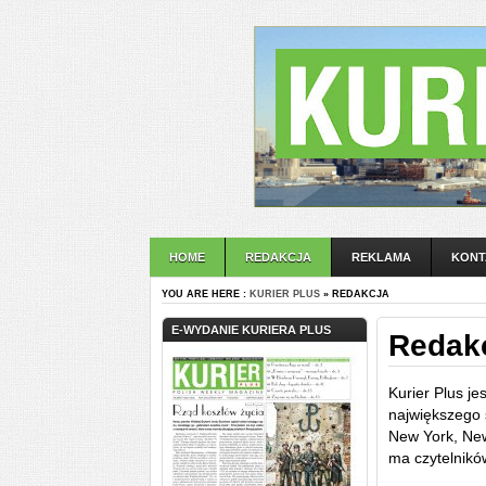
HOME
REDAKCJA
REKLAMA
KONT
YOU ARE HERE :
KURIER PLUS
» REDAKCJA
E-WYDANIE KURIERA PLUS
Redak
Kurier Plus 
największego
New York, New
ma czytelnikó