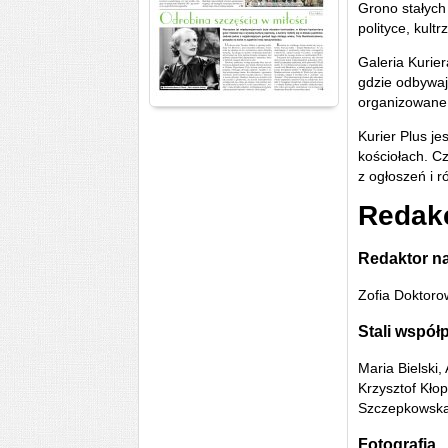
Grono stałych
polityce, kult
Galeria Kurie
gdzie odbywaj
organizowane
Kurier Plus je
kościołach. C
z ogłoszeń i 
Redak
Redaktor n
Zofia Doktoro
Stali współ
Maria Bielski
Krzysztof Kło
Szczepkowska
Fotografia