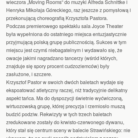
wieczora „Moving Rooms” do muzyki Alfreda Schnittke i
Henryka Mikołaja Góreckiego, raz jeszcze z pomysłową i
przekonującą choreografią Krzysztofa Pastora.
Podczas premierowego spektaklu sala Joyce Theater
była wypełniona do ostatniego miejsca entuzjastycznie
przyjmującą polską grupę publicznością. Sukces w tym
miejscu jest czymś niebagatelnym i wydawało się, że
owacje jakimi nagradzano tancerzy (wśród których,
znajduje się spory procent cudzoziemców) były
zasłużone, i szczere.
Krzysztof Pastor w swoich dwóch baletach wydaje się
ekspoatować atletyczny raczej, niż tradycyjnie delikatny
aspekt tańca. Ma do dyspozycji świetnie wyćwiczoną,
wirtuozowską grupę, której precyzja i rzemiosło muszą
budzić podziw. Rekwizyty w tych trzech baletach
zredukowane zostały do krwisto-czerwonego dywanu,
który stał się centrum sceny w balecie Strawińskiego: nie