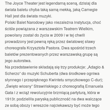
The Joyce Theater jest legendarną sceną, dzisiaj dla
świata baletu chyba taką samą mekką, jaką Carnegie
Hall jest dla świata muzyki.
Polski Balet Narodowy jako niezależna instytucja, choć
ściśle powiązana z warszawskim Teatrem Wielkim,
powołany został do życia w 2009 i w tej chwili
prowadzony jest pewną ręką przez światowej sławy
choreografa Krzysztofa Pastora. Dwa spośród trzech
baletów prezentowanych przez warszawską grupę są
jego autorstwa.
Na przedstawienie składają się trzy produkcje: „Adagio &
Scherzo” do muzyki Schuberta (dwa środkowe ogniwa
słynnego i przepięknego Kwintetu smyczkowego C-dur);
„Święto wiosny” Strawińskiego z choreografią Emanuela
Gata i z wciąż rewolucyjnie brzmiącą partyturą, która w
1913r. podzieliła paryską publiczność na dwa walczące
ze sobą obozy i wreszcie najciekawszy być może tego