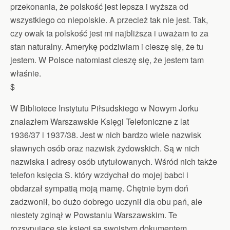
przekonania, że polskość jest lepsza i wyższa od
wszystkiego co niepolskie. A przecież tak nie jest. Tak,
czy owak ta polskość jest mi najbliższa i uważam to za
stan naturalny. Amerykę podziwiam i cieszę się, że tu
jestem. W Polsce natomiast cieszę się, że jestem tam
właśnie.
$
W Bibliotece Instytutu Piłsudskiego w Nowym Jorku
znalazłem Warszawskie Księgi Telefoniczne z lat
1936/37 i 1937/38. Jest w nich bardzo wiele nazwisk
sławnych osób oraz nazwisk żydowskich. Są w nich
nazwiska i adresy osób utytułowanych. Wśród nich także
telefon księcia S. który wzdychał do mojej babci i
obdarzał sympatią moją mamę. Chętnie bym doń
zadzwonił, bo dużo dobrego uczynił dla obu pań, ale
niestety zginął w Powstaniu Warszawskim. Te
rozsypujące się księgi są swoistym dokumentem