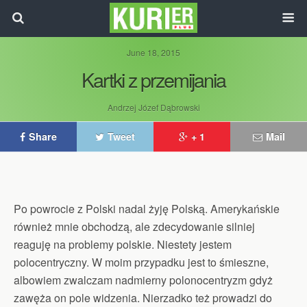
June 18, 2015
Kartki z przemijania
Andrzej Józef Dąbrowski
Share
Tweet
+ 1
Mail
Po powrocie z Polski nadal żyję Polską. Amerykańskie
również mnie obchodzą, ale zdecydowanie silniej
reaguję na problemy polskie. Niestety jestem
polocentryczny. W moim przypadku jest to śmieszne,
albowiem zwalczam nadmierny polonocentryzm gdyż
zawęża on pole widzenia. Nierzadko też prowadzi do