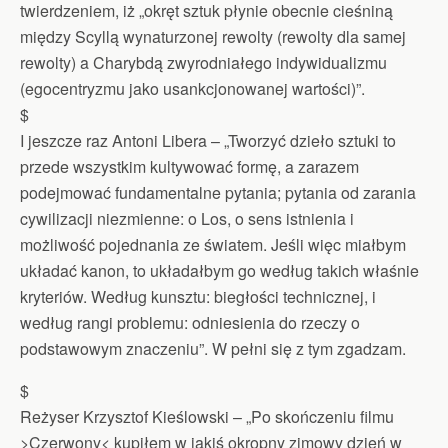
twierdzeniem, iż „okręt sztuk płynie obecnie cieśniną
między Scyllą wynaturzonej rewolty (rewolty dla samej
rewolty) a Charybdą zwyrodniałego indywidualizmu
(egocentryzmu jako usankcjonowanej wartości)”.
$
I jeszcze raz Antoni Libera – „Tworzyć dzieło sztuki to
przede wszystkim kultywować formę, a zarazem
podejmować fundamentalne pytania; pytania od zarania
cywilizacji niezmienne: o Los, o sens istnienia i
możliwość pojednania ze światem. Jeśli więc miałbym
układać kanon, to układałbym go według takich właśnie
kryteriów. Według kunsztu: biegłości technicznej, i
według rangi problemu: odniesienia do rzeczy o
podstawowym znaczeniu”. W pełni się z tym zgadzam.
$
Reżyser Krzysztof Kieślowski – „Po skończeniu filmu
>Czerwony< kupiłem w jakiś okropny zimowy dzień w