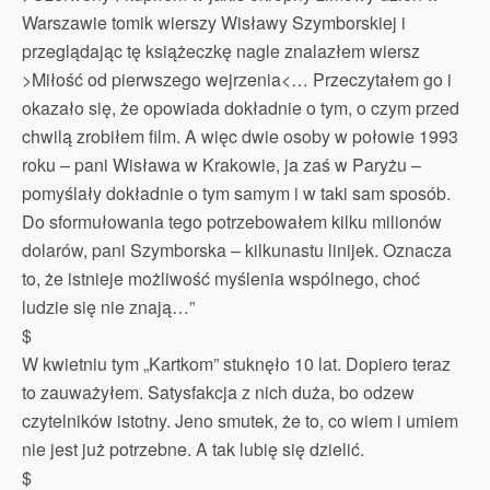
Warszawie tomik wierszy Wisławy Szymborskiej i
przeglądając tę książeczkę nagle znalazłem wiersz
>Miłość od pierwszego wejrzenia<… Przeczytałem go i
okazało się, że opowiada dokładnie o tym, o czym przed
chwilą zrobiłem film. A więc dwie osoby w połowie 1993
roku – pani Wisława w Krakowie, ja zaś w Paryżu –
pomyślały dokładnie o tym samym i w taki sam sposób.
Do sformułowania tego potrzebowałem kilku milionów
dolarów, pani Szymborska – kilkunastu linijek. Oznacza
to, że istnieje możliwość myślenia wspólnego, choć
ludzie się nie znają…”
$
W kwietniu tym „Kartkom” stuknęło 10 lat. Dopiero teraz
to zauważyłem. Satysfakcja z nich duża, bo odzew
czytelników istotny. Jeno smutek, że to, co wiem i umiem
nie jest już potrzebne. A tak lubię się dzielić.
$