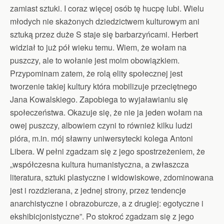
zamiast sztuki. I coraz więcej osób tę hucpę lubi. Wielu
młodych nie skażonych dziedzictwem kulturowym ani
sztuką przez duże S staje się barbarzyńcami. Herbert
widział to już pół wieku temu. Wiem, że wołam na
puszczy, ale to wołanie jest moim obowiązkiem.
Przypominam zatem, że rolą elity społecznej jest
tworzenie takiej kultury która mobilizuje przeciętnego
Jana Kowalskiego. Zapobiega to wyjaławianiu się
społeczeństwa. Okazuje się, że nie ja jeden wołam na
owej puszczy, albowiem czyni to również kilku ludzi
pióra, m.in. mój sławny uniwersytecki kolega Antoni
Libera. W pełni zgadzam się z jego spostrzeżeniem, że
„współczesna kultura humanistyczna, a zwłaszcza
literatura, sztuki plastyczne i widowiskowe, zdominowana
jest i rozdzierana, z jednej strony, przez tendencje
anarchistyczne i obrazoburcze, a z drugiej: egotyczne i
ekshibicjonistyczne”. Po stokroć zgadzam się z jego