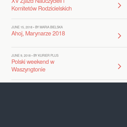
XV Zjazd Nauczycieli i
Komitetów Rodzicielskich
JUNE 15, 2018 • BY MARIA BIELSKA
Ahoj, Marynarze 2018
JUNE 9, 2018 • BY KURIER PLUS
Polski weekend w
Waszyngtonie
JUNE 9, 2018 • BY TOMASZ BAGNOWSKI
Putin kruszy lód
JUNE 9, 2018 • BY KURIER PLUS
Lato czeka