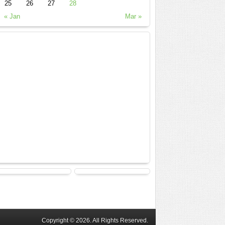
25
26
27
28
« Jan
Mar »
Copyright © 2026. All Rights Reserved.