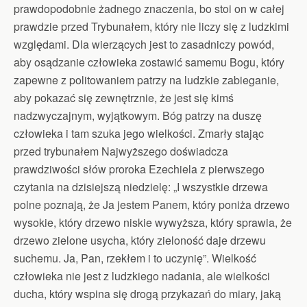
prawdopodobnie żadnego znaczenia, bo stoi on w całej
prawdzie przed Trybunałem, który nie liczy się z ludzkimi
względami. Dla wierzących jest to zasadniczy powód,
aby osądzanie człowieka zostawić samemu Bogu, który
zapewne z politowaniem patrzy na ludzkie zabieganie,
aby pokazać się zewnętrznie, że jest się kimś
nadzwyczajnym, wyjątkowym. Bóg patrzy na duszę
człowieka i tam szuka jego wielkości. Zmarły stając
przed trybunałem Najwyższego doświadcza
prawdziwości słów proroka Ezechiela z pierwszego
czytania na dzisiejszą niedzielę: „I wszystkie drzewa
polne poznają, że Ja jestem Panem, który poniża drzewo
wysokie, który drzewo niskie wywyższa, który sprawia, że
drzewo zielone usycha, który zieloność daje drzewu
suchemu. Ja, Pan, rzekłem i to uczynię”. Wielkość
człowieka nie jest z ludzkiego nadania, ale wielkości
ducha, który wspina się drogą przykazań do miary, jaką