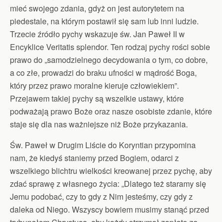
mieć swojego zdania, gdyż on jest autorytetem na
piedestale, na którym postawił się sam lub inni ludzie.
Trzecie źródło pychy wskazuje św. Jan Paweł II w
Encyklice Veritatis splendor. Ten rodzaj pychy rości sobie
prawo do „samodzielnego decydowania o tym, co dobre,
a co złe, prowadzi do braku ufności w mądrość Boga,
który przez prawo moralne kieruje człowiekiem”.
Przejawem takiej pychy są wszelkie ustawy, które
podważają prawo Boże oraz nasze osobiste zdanie, które
staje się dla nas ważniejsze niż Boże przykazania.
Św. Paweł w Drugim Liście do Koryntian przypomina
nam, że kiedyś staniemy przed Bogiem, odarci z
wszelkiego blichtru wielkości kreowanej przez pychę, aby
zdać sprawę z własnego życia: „Dlatego też staramy się
Jemu podobać, czy to gdy z Nim jesteśmy, czy gdy z
daleka od Niego. Wszyscy bowiem musimy stanąć przed