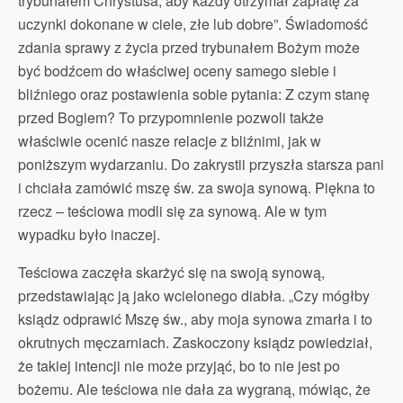
trybunałem Chrystusa, aby każdy otrzymał zapłatę za
uczynki dokonane w ciele, złe lub dobre”. Świadomość
zdania sprawy z życia przed trybunałem Bożym może
być bodźcem do właściwej oceny samego siebie i
bliźniego oraz postawienia sobie pytania: Z czym stanę
przed Bogiem? To przypomnienie pozwoli także
właściwie ocenić nasze relacje z bliźnimi, jak w
poniższym wydarzaniu. Do zakrystii przyszła starsza pani
i chciała zamówić mszę św. za swoja synową. Piękna to
rzecz – teściowa modli się za synową. Ale w tym
wypadku było inaczej.
Teściowa zaczęła skarżyć się na swoją synową,
przedstawiając ją jako wcielonego diabła. „Czy mógłby
ksiądz odprawić Mszę św., aby moja synowa zmarła i to
okrutnych męczarniach. Zaskoczony ksiądz powiedział,
że takiej intencji nie może przyjąć, bo to nie jest po
bożemu. Ale teściowa nie dała za wygraną, mówiąc, że