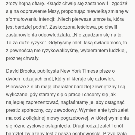
złoży hojną ofiarę. Ksiądz chwilę się zastanowił i zgodził
się na odprawienie Mszy, proponując niewielką zmianę w
sformułowaniu intencji: „Niech pierwsza umrze ta, która
jest bardziej podła”. Zaskoczona teściowa, po chwili
zastanowienia odpowiedziała: „Nie zgadzam się na to.
To za duże ryzyko”. Gdybyśmy mieli taką świadomość, to
z pewnością nie ryzykowalibyśmy, wybieraniem ludzkiej,
próżnej chwały.
David Brooks, publicysta New York Timesa pisze o
dwóch rodzajach cnót, którymi kieruje się człowiek.
Pierwsze z nich mają charakter bardziej zewnętrzny i są
wyliczane, gdy staramy się o pracę i chcemy się jak
najlepiej zaprezentować, nagłaśniamy je, aby osiągnąć
prestiż społeczny, czy zawodowy. Wymienianie tych zalet
ma coś z oficjalnej mowy pogrzebowej, w której wymienia
się różne życiowe osiągnięcia. Drugi rodzaj zalet i cnót
bardziej związany jest z nasza osobowością. Przybliżają