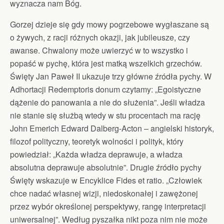
wyznacza nam Bóg.
Gorzej dzieje się gdy mowy pogrzebowe wygłaszane są
o żywych, z racji różnych okazji, jak jubileusze, czy
awanse. Chwalony może uwierzyć w to wszystko i
popaść w pychę, która jest matką wszelkich grzechów.
Święty Jan Paweł II ukazuje trzy główne źródła pychy. W
Adhortacji Redemptoris donum czytamy: „Egoistyczne
dążenie do panowania a nie do służenia”. Jeśli władza
nie stanie się służbą wtedy w stu procentach ma rację
John Emerich Edward Dalberg-Acton – angielski historyk,
filozof polityczny, teoretyk wolności i polityk, który
powiedział: „Każda władza deprawuje, a władza
absolutna deprawuje absolutnie”. Drugie źródło pychy
Święty wskazuje w Encyklice Fides et ratio. „Człowiek
chce nadać własnej wizji, niedoskonałej i zawężonej
przez wybór określonej perspektywy, rangę interpretacji
uniwersalnej”. Według pyszałka nikt poza nim nie może