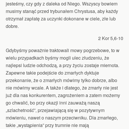
jesteśmy, czy gdy z daleka od Niego. Wszyscy bowiem
musimy stanąć przed trybunałem Chrystusa, aby każdy
otrzymał zapłatę za uczynki dokonane w ciele, złe lub
dobre.
2 Kor 5,6-10
Gdybyśmy poważnie traktowali mowy pogrzebowe, to w
wielu przypadkach byśmy mogli ulec złudzeniu, że
najlepsi ludzie odchodzą, a przy życiu zostaje miernota.
Zapewne takie podejście do zmarłych dyktuje
przekonanie, że o zmarłych mówimy tylko dobrze, albo
nie mówimy wcale. A także i dlatego, że zmarły nie jest
już dla nas konkurentem, zagrożeniem a zatem możemy
go chwalić, bo przy okazji inni zauważą naszą
„szlachetność”, przejawiającą się w pozytywnym
mówieniu, nawet o naszym przeciwniku. Dla zmarłego,
takie „wystąpienia” przy trumnie nie mają