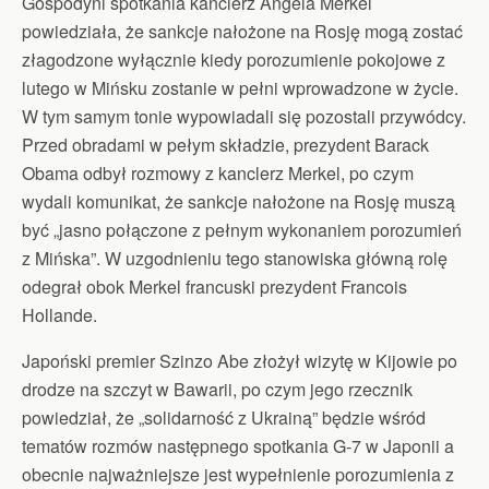
Gospodyni spotkania kanclerz Angela Merkel
powiedziała, że sankcje nałożone na Rosję mogą zostać
złagodzone wyłącznie kiedy porozumienie pokojowe z
lutego w Mińsku zostanie w pełni wprowadzone w życie.
W tym samym tonie wypowiadali się pozostali przywódcy.
Przed obradami w pełym składzie, prezydent Barack
Obama odbył rozmowy z kanclerz Merkel, po czym
wydali komunikat, że sankcje nałożone na Rosję muszą
być „jasno połączone z pełnym wykonaniem porozumień
z Mińska”. W uzgodnieniu tego stanowiska główną rolę
odegrał obok Merkel francuski prezydent Francois
Hollande.
Japoński premier Szinzo Abe złożył wizytę w Kijowie po
drodze na szczyt w Bawarii, po czym jego rzecznik
powiedział, że „solidarność z Ukrainą” będzie wśród
tematów rozmów następnego spotkania G-7 w Japonii a
obecnie najważniejsze jest wypełnienie porozumienia z