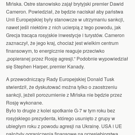
Mińska. Ostre stanowisko zajął brytyjski premier Dawid
Cameron. Powiedział, że będzie naciskał aby państwa
Unii Europejskiej były stanowcze w utrzymaniu sankcji,
nawet jeśli niektóre z nich ucierpią z tego powodu, jak
Grecja tracąca rosyjskie inwestycje i turystów. Cameron
zaznaczył, że jego kraj, chociaż jest wielkim centrum
finansowym, to energicznie reaguje przeciwko
„popieranej przez Rosję agresji.” Podobnie wypowiedział
się Stephen Harper, premier Kanady.
A przewodniczący Rady Europejskiej Donald Tusk
stwierdził, że dyskutować można tylko o zaostrzeniu
sankcji, jeżeli porozumienie z Mińska nie będzie przez
Rosję wykonane.
Było to drugie z kolei spotkanie G-7 w tym roku bez
rosyjskiego prezydenta, którego usunięto z grupy w
ubiegłym roku z powodu agresji na Ukrainę. USA i UE
nałożyły ograniczenia finansowe na przesiębiorstwa