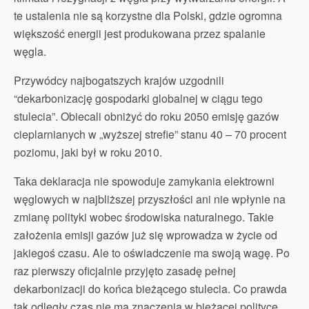
te ustalenia nie są korzystne dla Polski, gdzie ogromna
większość energii jest produkowana przez spalanie
węgla.
Przywódcy najbogatszych krajów uzgodnili
“dekarbonizację gospodarki globalnej w ciągu tego
stulecia”. Obiecali obniżyć do roku 2050 emisję gazów
cieplarnianych w „wyższej strefie” stanu 40 – 70 procent
poziomu, jaki był w roku 2010.
Taka deklaracja nie spowoduje zamykania elektrowni
węglowych w najbliższej przyszłości ani nie wpłynie na
zmianę polityki wobec środowiska naturalnego. Takie
założenia emisji gazów już się wprowadza w życie od
jakiegoś czasu. Ale to oświadczenie ma swoją wagę. Po
raz pierwszy oficjalnie przyjęto zasadę pełnej
dekarbonizacji do końca bieżącego stulecia. Co prawda
tak odległy czas nie ma znaczenia w bieżącej polityce,