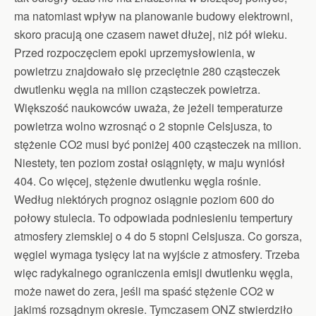
ma natomiast wpływ na planowanie budowy elektrowni,
skoro pracują one czasem nawet dłużej, niż pół wieku.
Przed rozpoczęciem epoki uprzemysłowienia, w
powietrzu znajdowało się przeciętnie 280 cząsteczek
dwutlenku węgla na milion cząsteczek powietrza.
Większość naukowców uważa, że jeżeli temperaturze
powietrza wolno wzrosnąć o 2 stopnie Celsjusza, to
stężenie CO2 musi być poniżej 400 cząsteczek na milion.
Niestety, ten poziom został osiągnięty, w maju wyniósł
404. Co więcej, stężenie dwutlenku węgla rośnie.
Według niektórych prognoz osiągnie poziom 600 do
połowy stulecia. To odpowiada podniesieniu tempertury
atmosfery ziemskiej o 4 do 5 stopni Celsjusza. Co gorsza,
węgiel wymaga tysięcy lat na wyjście z atmosfery. Trzeba
więc radykalnego ograniczenia emisji dwutlenku węgla,
może nawet do zera, jeśli ma spaść stężenie CO2 w
jakimś rozsądnym okresie. Tymczasem ONZ stwierdziło