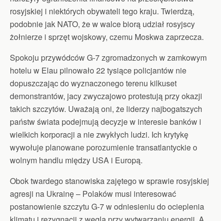
rosyjskiej i niektórych obywateli tego kraju. Twierdzą,
podobnie jak NATO, że w walce biorą udział rosyjscy
żołnierze i sprzęt wojskowy, czemu Moskwa zaprzecza.
Spokoju przywódców G-7 zgromadzonych w zamkowym
hotelu w Elau pilnowało 22 tysiące policjantów nie
dopuszczając do wyznaczonego terenu kilkuset
demonstrantów, jacy zwyczajowo protestują przy okazji
takich szczytów. Uważają oni, że liderzy najbogatszych
państw świata podejmują decyzje w interesie banków i
wielkich korporacji a nie zwykłych ludzi. Ich krytykę
wywołuje planowane porozumienie transatlantyckie o
wolnym handlu między USA i Europą.
Obok twardego stanowiska zajętego w sprawie rosyjskiej
agresji na Ukrainę – Polaków musi interesować
postanowienie szczytu G-7 w odniesieniu do ocieplenia
klimatu i rezygnacji z węgla przy wytwarzaniu energii. A