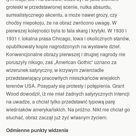
groteski w przedstawionej scenie, nutka absurdu,
surrealistycznego akcentu, a może nawet grozy, czy
choćby niepokoju, że na obraz zwrócono uwagę. W
pierwszej kolejności była to fala skarg i krytyki. W 1930 i
1931 r. lokalna prasa Chicago, Iowa i okolicznych stanów,
opublikowały kopie nagrodzonych na wystawie dzieł.
Konwencjonalne obrazy pierwszej i drugiej nagrody nie
poruszyły nikogo, zaś „American Gothic” uznano za
wizerunek satyryczny, w krzywym zwierciadle
przedstawiający pracowitych mieszkańców wiejskich
terenów USA. Posypały się protesty i potępienia. Grant
Wood dowodził, iż nie miał żadnych satyrycznych intencji
na uwadze, a chciał tylko przedstawić typową parę
wieśniaków amerykańskich. Na próżno. Nikt nie chciał go
słuchać, obraz zaczął już żyć własnym życiem.
Odmienne punkty widzenia