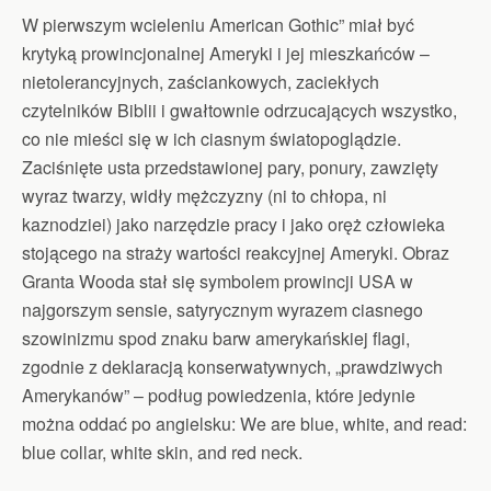
W pierwszym wcieleniu American Gothic” miał być
krytyką prowincjonalnej Ameryki i jej mieszkańców –
nietolerancyjnych, zaściankowych, zaciekłych
czytelników Biblii i gwałtownie odrzucających wszystko,
co nie mieści się w ich ciasnym światopoglądzie.
Zaciśnięte usta przedstawionej pary, ponury, zawzięty
wyraz twarzy, widły mężczyzny (ni to chłopa, ni
kaznodziei) jako narzędzie pracy i jako oręż człowieka
stojącego na straży wartości reakcyjnej Ameryki. Obraz
Granta Wooda stał się symbolem prowincji USA w
najgorszym sensie, satyrycznym wyrazem ciasnego
szowinizmu spod znaku barw amerykańskiej flagi,
zgodnie z deklaracją konserwatywnych, „prawdziwych
Amerykanów” – podług powiedzenia, które jedynie
można oddać po angielsku: We are blue, white, and read:
blue collar, white skin, and red neck.