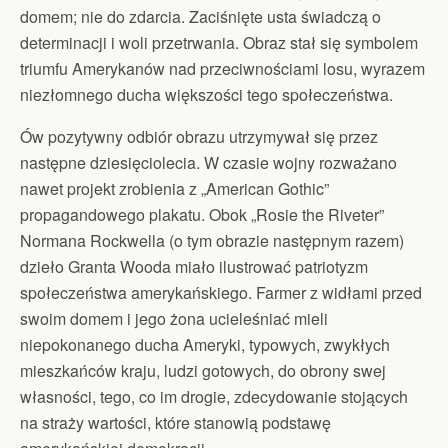
domem; nie do zdarcia. Zaciśnięte usta świadczą o
determinacji i woli przetrwania. Obraz stał się symbolem
triumfu Amerykanów nad przeciwnościami losu, wyrazem
niezłomnego ducha większości tego społeczeństwa.
Ów pozytywny odbiór obrazu utrzymywał się przez
następne dziesięciolecia. W czasie wojny rozważano
nawet projekt zrobienia z „American Gothic”
propagandowego plakatu. Obok „Rosie the Riveter”
Normana Rockwella (o tym obrazie następnym razem)
dzieło Granta Wooda miało ilustrować patriotyzm
społeczeństwa amerykańskiego. Farmer z widłami przed
swoim domem i jego żona ucieleśniać mieli
niepokonanego ducha Ameryki, typowych, zwykłych
mieszkańców kraju, ludzi gotowych, do obrony swej
własności, tego, co im drogie, zdecydowanie stojących
na straży wartości, które stanowią podstawę