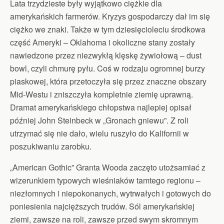
Lata trzydzieste były wyjątkowo ciężkie dla
amerykańskich farmerów. Kryzys gospodarczy dał im się
ciężko we znaki. Także w tym dziesięcioleciu środkowa
część Ameryki – Oklahoma i okoliczne stany zostały
nawiedzone przez niezwykłą klęskę żywiołową – dust
bowl, czyli chmurę pyłu. Coś w rodzaju ogromnej burzy
piaskowej, która przetoczyła się przez znaczne obszary
Mid-Westu i zniszczyła kompletnie ziemię uprawną.
Dramat amerykańskiego chłopstwa najlepiej opisał
później John Steinbeck w „Gronach gniewu”. Z roli
utrzymać się nie dało, wielu ruszyło do Kalifornii w
poszukiwaniu zarobku.
„American Gothic” Granta Wooda zaczęto utożsamiać z
wizerunkiem typowych wieśniaków tamtego regionu –
niezłomnych i niepokonanych, wytrwałych i gotowych do
poniesienia najcięższych trudów. Sól amerykańskiej
ziemi, zawsze na roli, zawsze przed swym skromnym