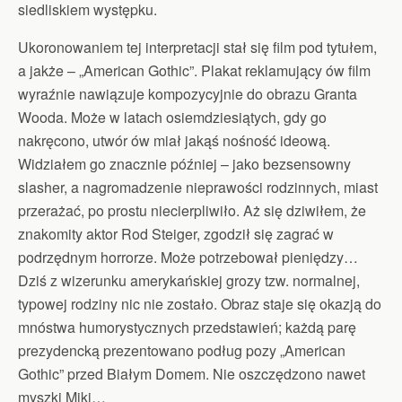
siedliskiem występku.
Ukoronowaniem tej interpretacji stał się film pod tytułem,
a jakże – „American Gothic”. Plakat reklamujący ów film
wyraźnie nawiązuje kompozycyjnie do obrazu Granta
Wooda. Może w latach osiemdziesiątych, gdy go
nakręcono, utwór ów miał jakąś nośność ideową.
Widziałem go znacznie później – jako bezsensowny
slasher, a nagromadzenie nieprawości rodzinnych, miast
przerażać, po prostu niecierpliwiło. Aż się dziwiłem, że
znakomity aktor Rod Steiger, zgodził się zagrać w
podrzędnym horrorze. Może potrzebował pieniędzy…
Dziś z wizerunku amerykańskiej grozy tzw. normalnej,
typowej rodziny nic nie zostało. Obraz staje się okazją do
mnóstwa humorystycznych przedstawień; każdą parę
prezydencką prezentowano podług pozy „American
Gothic” przed Białym Domem. Nie oszczędzono nawet
myszki Miki…