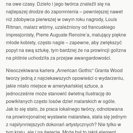
na owe czasy. Dzieło i jego twórca znaleźli się na
najlepszej drodze do zapomnienia – pewniejszej nawet
niż zdobywca pierwszej w owym roku nagrody, Louis
Ritman, malarz wtórny, uzależniony od francuskiego
impresjonisty, Pierre Auguste Renoire’a, malujący piękne
młode kobiety, często nagie – zapewne, aby zwiększyć
popyt na swą sztukę, tym bardziej że na prowincji golizna
na płótnie uchodziła za przejaw awangardowości.
Nieoczekiwana kariera „American Gothic” Granta Wood
tworzy jedną z najciekawszych opowieści o wydarzeniu,
jakie miało miejsce w amerykańskiej sztuce, a
jednocześnie może stanowić świetną ilustrację do
powikłanych często losów dzieł malarskich w ogóle.
Jak to się stało, że praca lokalnego twórcy, odnotowana
na prowincjonalnej wystawie malarstwa, stała się jednym
z najsłynniejszych dokonań artystycznych? Nie tylko w
tym kraju, ale i na świecie. Może był to jakiś element