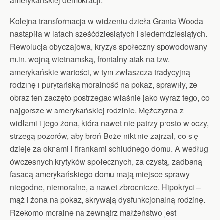
amerykańskiej demokracji.
Kolejna transformacja w widzeniu dzieła Granta Wooda
nastąpiła w latach sześćdziesiątych i siedemdziesiątych.
Rewolucja obyczajowa, kryzys społeczny spowodowany
m.in. wojną wietnamską, frontalny atak na tzw.
amerykańskie wartości, w tym zwłaszcza tradycyjną
rodzinę i purytańską moralność na pokaz, sprawiły, że
obraz ten zaczęto postrzegać właśnie jako wyraz tego, co
najgorsze w amerykańskiej rodzinie. Mężczyzna z
widłami i jego żona, która nawet nie patrzy prosto w oczy,
strzegą pozorów, aby broń Boże nikt nie zajrzał, co się
dzieje za oknami i firankami schludnego domu. A według
ówczesnych krytyków społecznych, za czystą, zadbaną
fasadą amerykańskiego domu mają miejsce sprawy
niegodne, niemoralne, a nawet zbrodnicze. Hipokryci –
mąż i żona na pokaz, skrywają dysfunkcjonalną rodzinę.
Rzekomo moralne na zewnątrz małżeństwo jest