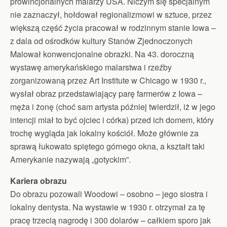
prowincjonalnych malarzy USA. Niczym się specjalnym
nie zaznaczył, hołdował regionalizmowi w sztuce, przez
większą część życia pracował w rodzinnym stanie Iowa –
z dala od ośrodków kultury Stanów Zjednoczonych
Malował konwencjonalne obrazki. Na 43. doroczną
wystawę amerykańskiego malarstwa i rzeźby
zorganizowaną przez Art Institute w Chicago w 1930 r.,
wysłał obraz przedstawiający parę farmerów z Iowa –
męża i żonę (choć sam artysta później twierdził, iż w jego
intencji miał to być ojciec i córka) przed ich domem, który
trochę wygląda jak lokalny kościół. Może głównie za
sprawą łukowato spiętego górnego okna, a kształt taki
Amerykanie nazywają „gotyckim”.
Kariera obrazu
Do obrazu pozowali Woodowi – osobno – jego siostra i
lokalny dentysta. Na wystawie w 1930 r. otrzymał za tę
pracę trzecią nagrodę i 300 dolarów – całkiem sporo jak