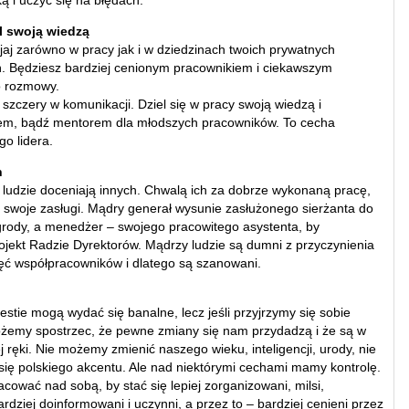
ą i uczyć się na błędach.
el swoją wiedzą
ijaj zarówno w pracy jak i w dziedzinach twoich prywatnych
. Będziesz bardziej cenionym pracownikiem i ciekawszym
 rozmowy.
 szczery w komunikacji. Dziel się w pracy swoją wiedzą i
em, bądź mentorem dla młodszych pracowników. To cecha
o lidera.
h
ludzie doceniają innych. Chwalą ich za dobrze wykonaną pracę,
 swoje zasługi. Mądry generał wysunie zasłużonego sierżanta do
rody, a menedżer – swojego pracowitego asystenta, by
rojekt Radzie Dyrektorów. Mądrzy ludzie są dumni z przyczynienia
ięć współpracowników i dlatego są szanowani.
stie mogą wydać się banalne, lecz jeśli przyjrzymy się sobie
ożemy spostrzec, że pewne zmiany się nam przydadzą i że są w
 ręki. Nie możemy zmienić naszego wieku, inteligencji, urody, nie
ię polskiego akcentu. Ale nad niektórymi cechami mamy kontrolę.
ować nad sobą, by stać się lepiej zorganizowani, milsi,
ardziej doinformowani i uczynni, a przez to – bardziej cenieni przez