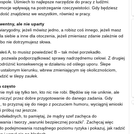
spole. Uśmiech to najlepsze narzędzie do pracy z ludźmi.
emocje wpływają na postrzeganie rzeczywistości. Gdy będziesz
adość znajdziesz we wszystkim, również w pracy.
entny, ale nie uparty
iarygodny, jeżeli mówisz jedno, a robisz coś innego, jeżeli masz
la siebie a inne dla otoczenia, jeżeli zmieniasz zdanie zależnie od
lbo nie dotrzymujesz słowa.
ałeś A, to musisz powiedzieć B – tak mówi porzekadło.
 pozwala podporządkować sprawy nadrzędnemu celowi. Z drugiej
 odróżnić konsekwencję w działaniu od oślego uporu. Ślepe
z ustalonym kierunku, wbrew zmieniającym się okolicznościom,
zić w ślepy zaułek.
a często
e myli się tylko ten, kto nic nie robi. Błędów się nie uniknie, ale
niczyć przez dobre przygotowanie do danego zadania. Gdy
, to przyznaj się do niego z poczuciem humoru, wyciągnij wnioski
i próbuj raz jeszcze.
odwładnych, to pamiętaj, że mądry szef zachęca do
ania i tworzy „warunki bezpiecznej porażki”. Zachęcaj więc
o podejmowania rozsądnego poziomu ryzyka i pokazuj, jak radzić