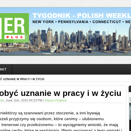
AKT
Ć UZNANIE W PRACY I W ŻYCIU
obyć uznanie w pracy i w życiu
ner
, June 11th, 2015 04:23 PM |
Nasze Finanse
e niektórzy są szanowani przez otoczenie, a inni bywają
eżeli przyjrzymy się osobom, które cenimy – ulubionemu
, trenerowi czy przełożonemu – to wyciągniemy wnioski, że mają
ólne cechy, które je wyróżniają. Warto wyciągnąć z tego wnioski i