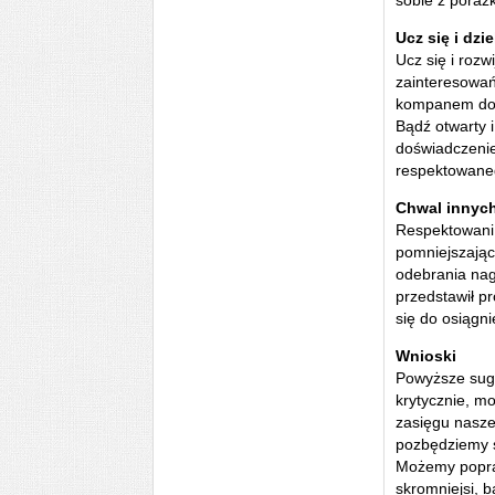
sobie z porażk
Ucz się i dzi
Ucz się i rozw
zainteresowań
kompanem do
Bądź otwarty i
doświadczeni
respektowaneg
Chwal innyc
Respektowani 
pomniejszając
odebrania nag
przedstawił p
się do osiągn
Wnioski
Powyższe suge
krytycznie, m
zasięgu naszej
pozbędziemy s
Możemy poprac
skromniejsi, b