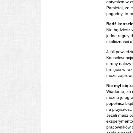
optymizm w ze
Pamiętaj, że 
pogodny, to r
Bądź konsekw
Nie będziesz w
jedne reguły d
okoliczności a
Jeśli powiedzi
Konsekwencja
strony należy
brnięcie w ra
może zaprowad
Nie myl się z
Wiadomo, że ni
można je ogra
popełnisz błąd
na przyszłość 
Jeżeli masz p
eksperymentow
pracowników d