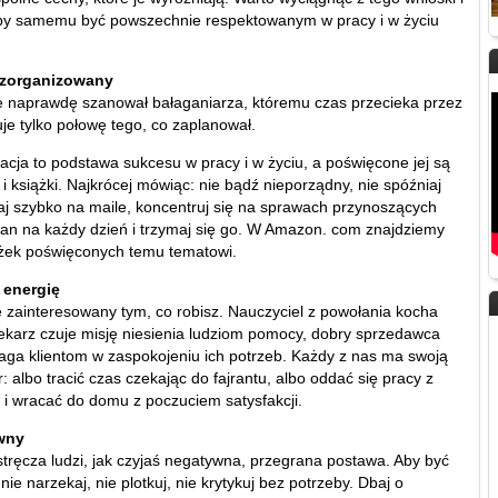
 by samemu być powszechnie respektowanym w pracy i w życiu
 zorganizowany
ie naprawdę szanował bałaganiarza, któremu czas przecieka przez
je tylko połowę tego, co zaplanował.
acja to podstawa sukcesu w pracy i w życiu, a poświęcone jej są
y i książki. Najkrócej mówiąc: nie bądź nieporządny, nie spóźniaj
aj szybko na maile, koncentruj się na sprawach przynoszących
 plan na każdy dzień i trzymaj się go. W Amazon. com znajdziemy
iążek poświęconych temu tematowi.
 energię
 zainteresowany tym, co robisz. Nauczyciel z powołania kocha
lekarz czuje misję niesienia ludziom pomocy, dobry sprzedawca
aga klientom w zaspokojeniu ich potrzeb. Każdy z nas ma swoją
r: albo tracić czas czekając do fajrantu, albo oddać się pracy z
i wracać do domu z poczuciem satysfakcji.
wny
stręcza ludzi, jak czyjaś negatywna, przegrana postawa. Aby być
e narzekaj, nie plotkuj, nie krytykuj bez potrzeby. Dbaj o