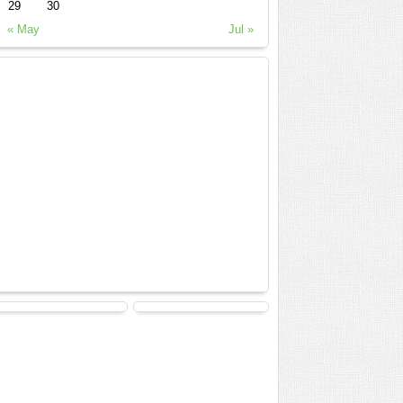
29
30
« May
Jul »