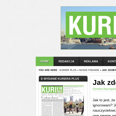
HOME
REDAKCJA
REKLAMA
KONT
YOU ARE HERE :
KURIER PLUS
»
NASZE FINANSE
» JAK ZDOBY
E-WYDANIE KURIERA PLUS
Jak zd
Elżbieta Baumgart
Jak to jest, ż
ignorowani? J
nauczycielowi
one pewne wsp