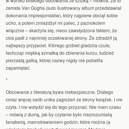
w wyniku bliskiego obcowania ze sztuką – mówiła. Że to
zemsta Van Gogha (suto ilustrowany album przedstawiał
dokonania impresjonistów), który najpierw obciął sobie
ucho, a potem zmiażdżył mi palec, z paznokciem
włącznie – skarżyła się, nieco zawstydzona faktem, że
cios padł z najmniej oczekiwanej strony. Że zdradził ją
najlepszy przyjaciel. Którego grzbiet gładziła czule,
łechcząc miękką szmatką do zbierania kurzu, tudzież
pierzastą gałką, której nazwy nigdy nie potrafiła
zapamiętać.
*
Obcowanie z literaturą bywa niebezpieczne. Dlatego
coraz więcej osób unika zagrożeń ze strony książek. I nie
czyta. I nie wstydzi się do tego przyznać. Nie mam czasu
– mówią z dumą, jak by czytanie było niezrozumiałą
fanaberią, marnotrawieniem godzin, które można (a