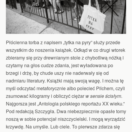
Płócienna torba z napisem „tytka na pyry” służy przede
wszystkim do noszenia książek. Odkąd w co drugi wtorek
zbieramy się przy drewnianym stole z chybotliwą nóżką i
czytamy na głos cudze zdania, jest wyładowana po
brzegi i drżę, by chude uszy nie naderwały się od
nadmiaru literatury. Książki mają swoją wagę. I można tę
myśl odczytać metaforycznie albo polecieć Pilchem, czyli
zsumować kilogramy i obliczyć ciężar
w sensie ścisłym
.
Najgorsza jest „Antologia polskiego reportażu XX wieku.”
Pod redakcją Szczygła. Dwa niebezpiecznie opasłe tomy
noszą w sobie potencjał niszczycielski. I mogą wyrządzić
krzywdę. Na umyśle. Lub ciele. To pierwsze zdarza się