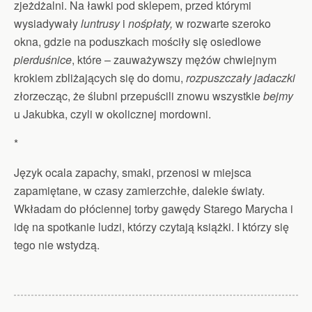
zjeżdżalni. Na ławki pod sklepem, przed którymi
wysiadywały
luntrusy
i
nośpłaty,
w rozwarte szeroko
okna, gdzie na poduszkach mościły się osiedlowe
pierduśnice
, które – zauważywszy mężów chwiejnym
krokiem zbliżających się do domu,
rozpuszczały jadaczki
złorzecząc, że ślubni przepuścili znowu wszystkie
bejmy
u Jakubka, czyli w okolicznej mordowni.
*
Język ocala zapachy, smaki, przenosi w miejsca
zapamiętane, w czasy zamierzchłe, dalekie światy.
Wkładam do płóciennej torby gawędy Starego Marycha i
idę na spotkanie ludzi, którzy czytają książki. I którzy się
tego nie wstydzą.