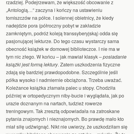
rzadziej. Podejrzewam, że większość obcowanie z
„Antologią…” zaczyna i kończy na ustawieniu
tomiszczów na półce. I solennej obietnicy, że kiedy
nadejdzie pora (półroczny pobyt w zakładzie
zamkniętym, podróż koleją transsyberyjską) odda się
pasjonującej lekturze. Do tego czasu wystarczy sama
obecność książek w domowej biblioteczce. I nie ma w
tym nic złego. W końcu – jak mawiał klasyk –
posiadanie
książki jest formą lektury
. Zatem uszkodzenia fizyczne
zdają się bardziej prawdopodobne. Szczególnie jeśli
półka wysoko i nadmiernie obciążona. Trzeba uważać.
Koleżance książka złamała palec u stopy. Chodziła
później w ortopedycznym niby-bucie i wyglądała, jak po
urazie doznanym na nartach, tudzież rowerze
treningowym. Tak zresztą odpowiadała na zatroskane
pytania znajomych i nieznajomych. Bo prawdę mało kto
miał siłę udźwignąć. Nikt nie uwierzy, że uszkodziłam się