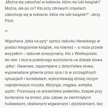
„Można się zakochać w kobiecie, która nie lubi książek?
Można, ale po co? Kto przy zdrowych zmysłach
zakochuje się w kobiecie, która nie lubi książek?”- Jerzy
Pilch.
✄
Wypchana „tytka na pyry” oprócz ładunku literackiego w
postaci kilogramów książek, ma również – a może przede
wszystkim – ładunek emocjonalny. Kto z Wielkopolski,
ten wie. I dozna podobnego wzmożenia na dźwięk słowa
„tytka”. Gwarowe, zapamiętane z dzieciństwa słowa,
wypowiadane głównie przez ojca i to w szczególnych
sytuacjach i kontekstach, wybrzmiewają dzisiaj niczym
najpiękniejsza muzyka.
Wylynga
,
miągwa
,
antrejka,
szplin.
Przenoszą na wrzesińskie podwórko, trzepak przy
kontenerze na śmieci, plac zabaw ze zwichniętymi
huśtawkami, obsikanymi wigwamami i zjeżdżalniami, bez