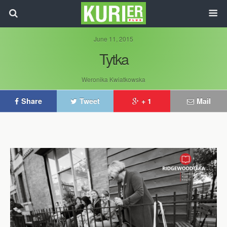
June 11, 2015
Tytka
Weronika Kwiatkowska
Share
Tweet
+ 1
Mail