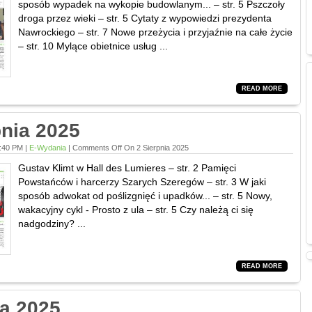
sposób wypadek na wykopie budowlanym... – str. 5 Pszczoły
droga przez wieki – str. 5 Cytaty z wypowiedzi prezydenta
Nawrockiego – str. 7 Nowe przeżycia i przyjaźnie na całe życie
– str. 10 Mylące obietnice usług ...
READ MORE
pnia 2025
1:40 PM |
E-Wydania
|
Comments Off
On 2 Sierpnia 2025
Gustav Klimt w Hall des Lumieres – str. 2 Pamięci
Powstańców i harcerzy Szarych Szeregów – str. 3 W jaki
sposób adwokat od poślizgnięć i upadków... – str. 5 Nowy,
wakacyjny cykl - Prosto z ula – str. 5 Czy należą ci się
nadgodziny? ...
READ MORE
ca 2025