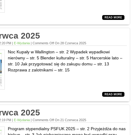
READ MORE
rwca 2025
2:20 PM |
E-Wydania
|
Comments Off
On 28 Czerwca 2025
Noc Kupały w Wallington – str. 2 Wypadek wypadkowi
nierówny – str. 5 Blender kulturalny – str. 5 Harcerskie lato –
str. 10 Jak przygotować się do zakupu domu – str. 13
Rozprawa z zalotnikami – str. 15
READ MORE
rwca 2025
2:19 PM |
E-Wydania
|
Comments Off
On 21 Czerwca 2025
Program stypendialny PSFUK 2025 – str. 2 Przyjeżdża do nas
biskup – str. 3 Jak niebezpieczne mogą być wypadki przy