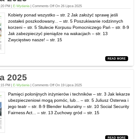
2:20 PM |
E-Wydania
|
Comments Off
On 26 Lipca 2025
Kobiety ponad wszystko – str. 2 Jak założyć sprawę jeśli
zostałeś poszkodowany... – str. 5 Poszukiwanie rodzinnych
korzeni – str. 5 Stulecie Korpusu Pomocniczego Pań – str. 8-9
Jak zabezpieczyć pieniądze na wakacjach – str. 13
Zwycięstwo nasze! – str. 15
READ MORE
ca 2025
3:15 PM |
E-Wydania
|
Comments Off
On 19 Lipca 2025
Pamięci polonijnych inżynierów i techników – str. 3 Jak lekarze
ubezpieczeniowi mogą pomóc, lub... – str. 5 Juliusz Osterwa i
jego teatr – str. 8-9 Blender kulturalny – str. 10 Social Security
Fairness Act... – str. 13 Zuchowy gród – str. 15
READ MORE