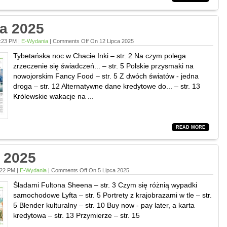
ca 2025
1:23 PM |
E-Wydania
|
Comments Off
On 12 Lipca 2025
Tybetańska noc w Chacie Inki – str. 2 Na czym polega
zrzeczenie się świadczeń... – str. 5 Polskie przysmaki na
nowojorskim Fancy Food – str. 5 Z dwóch światów - jedna
droga – str. 12 Alternatywne dane kredytowe do... – str. 13
Królewskie wakacje na ...
READ MORE
a 2025
:22 PM |
E-Wydania
|
Comments Off
On 5 Lipca 2025
Śladami Fultona Sheena – str. 3 Czym się różnią wypadki
samochodowe Lyfta – str. 5 Portrety z krajobrazami w tle – str.
5 Blender kulturalny – str. 10 Buy now - pay later, a karta
kredytowa – str. 13 Przymierze – str. 15