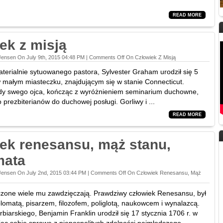
READ MORE
ek z misją
Jensen On July 9th, 2015 04:48 PM |
Comments Off
On Człowiek Z Misją
terialnie sytuowanego pastora, Sylvester Graham urodził się 5
 w małym miasteczku, znajdującym się w stanie Connecticut.
dy swego ojca, kończąc z wyróżnieniem seminarium duchowne,
ło prezbiterianów do duchowej posługi. Gorliwy i ...
READ MORE
ek renesansu, mąż stanu,
mata
Jensen On July 2nd, 2015 03:44 PM |
Comments Off
On Człowiek Renesansu, Mąż
zone wiele mu zawdzięczają. Prawdziwy człowiek Renesansu, był
omatą, pisarzem, filozofem, poliglotą, naukowcem i wynalazcą.
rbiarskiego, Benjamin Franklin urodził się 17 stycznia 1706 r. w