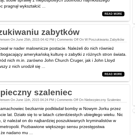
jąc sobie sprawę z niepospolitych zdolności najmłodszego
c pragnął wykształcić ...
READ MORE
zukiwaniu zabytków
Jensen On June 25th, 2015 04:42 PM |
Comments Off
On W Poszukiwaniu Zabytków
tował w nader malownicze postacie. Należeli do nich również
zbogacający amerykańską kulturę o zabytki z różnych stron świata.
śród nich m.in. zarówno John Church Cruger, jak i John Lloyd
zy z nich urodził się ...
READ MORE
pieczny szaleniec
Jensen On June 11th, 2015 04:24 PM |
Comments Off
On Niebezpieczny Szaleniec
zamachowiec bezkarnie podkładał bomby w Nowym Jorku przez
cie lat. Działo się to w latach czterdziestych ubiegłego wieku. Nic
, iż należał on do najbardziej poszukiwanych kryminalistów w
ej metropolii. Pozbawione większego sensu przestępstwa
że nadano mu ...