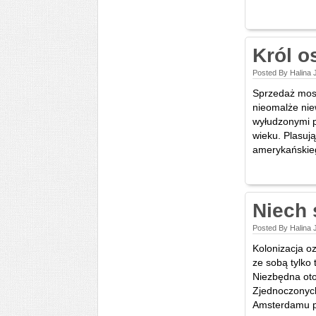
Król o
Posted By Halina 
Sprzedaż most
nieomalże nie
wyłudzonymi p
wieku. Plasuj
amerykańskieg
Niech 
Posted By Halina
Kolonizacja oz
ze sobą tylko
Niezbędna oto
Zjednoczonyc
Amsterdamu po