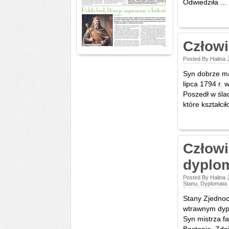
Odwiedziła ...
Człowi
Posted By Halina 
Syn dobrze ma
lipca 1794 r.
Poszedł w śla
które kształci
Człowi
dyplo
Posted By Halina 
Stanu, Dyplomata
Stany Zjednoc
wtrawnym dypl
Syn mistrza fa