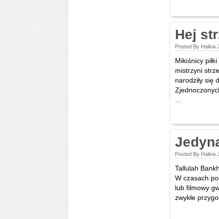
Hej str
Posted By Halina
Miłośnicy piłk
mistrzyni str
narodziły się
Zjednoczonych
...
Jedyn
Posted By Halina 
Tallulah Bankh
W czasach po
lub filmowy gw
zwykłe przygo