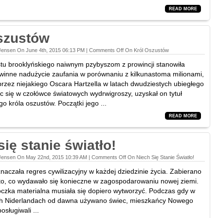
READ MORE
szustów
Jensen On June 4th, 2015 06:13 PM |
Comments Off
On Król Oszustów
u brooklyńskiego naiwnym pzybyszom z prowincji stanowiła
winne nadużycie zaufania w porównaniu z kilkunastoma milionami,
rzez niejakiego Oscara Hartzella w latach dwudziestych ubiegłego
ąc się w czołówce światowych wydrwigroszy, uzyskał on tytuł
o króla oszustów. Początki jego ...
READ MORE
się stanie światło!
 Jensen On May 22nd, 2015 10:39 AM |
Comments Off
On Niech Się Stanie Światło!
naczała regres cywilizacyjny w każdej dziedzinie życia. Zabierano
 to, co wydawało się konieczne w zagospodarowaniu nowej ziemi.
czka materialna musiała się dopiero wytworzyć. Podczas gdy w
h Niderlandach od dawna używano świec, mieszkańcy Nowego
sługiwali ...