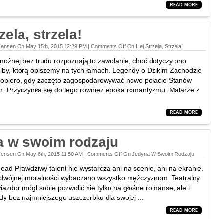
READ MORE
zela, strzela!
 Jensen On May 15th, 2015 12:29 PM |
Comments Off
On Hej Strzela, Strzela!
i nożnej bez trudu rozpoznają to zawołanie, choć dotyczy ono
zelby, którą opiszemy na tych łamach. Legendy o Dzikim Zachodzie
 dopiero, gdy zaczęto zagospodarowywać nowe połacie Stanów
. Przyczyniła się do tego również epoka romantyzmu. Malarze z
READ MORE
a w swoim rodzaju
Jensen On May 8th, 2015 11:50 AM |
Comments Off
On Jedyna W Swoim Rodzaju
ead Prawdziwy talent nie wystarcza ani na scenie, ani na ekranie.
dwójnej moralności wybaczano wszystko mężczyznom. Teatralny
iazdor mógł sobie pozwolić nie tylko na głośne romanse, ale i
dy bez najmniejszego uszczerbku dla swojej ...
READ MORE