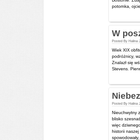
Bostonie. Zda
potomka, ojcie
W pos
Posted By Halina 
Wiek XIX obfi
podróżnicy, w
Znalazł się w
Stevens. Pierws
Niebez
Posted By Halina 
Nieuchwytny 
blisko szesnaś
więc dziwnego
historii nasz
spowodowały, 