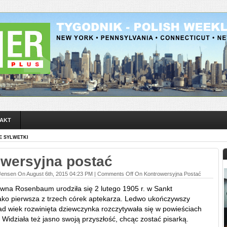
AKT
E SYLWETKI
wersyjna postać
Jensen On August 6th, 2015 04:23 PM |
Comments Off
On Kontrowersyjna Postać
ewna Rosenbaum urodziła się 2 lutego 1905 r. w Sankt
ako pierwsza z trzech córek aptekarza. Ledwo ukończywszy
nad wiek rozwinięta dziewczynka rozczytywała się w powieściach
Widziała też jasno swoją przyszłość, chcąc zostać pisarką.