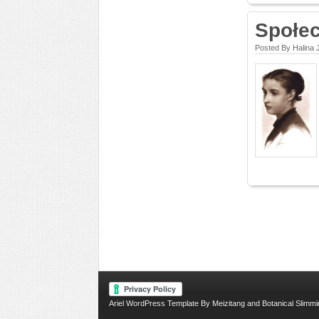
Społec
Posted By Halina 
Ariel
WordPress Template
By
Meizitang
and
Botanical Slimmi