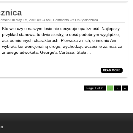
znica
Jensen On May 1st, 2015 09:24 AM |
Comments Off
On Społecznica
Kto wie czy o naszym losie nie decyduje opatrzność. Najlepszy
przykład stanowią tu dwie siostry, o dość podobnym wyglądzie,
acz odmiennych charakterach. Pierwsza z nich, o imieniu Ann
wybrała konwencjonalną drogę, wychodząc wcześnie za mąż za
znanego adwokata, George'a Curtissa. Stała ...
READ MORE
Page 1 of 2:
1
2
»
ng