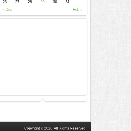
26
27
28
29
30
31
« Dec
Feb »
Copyright © 2026. All Rights Reserved.