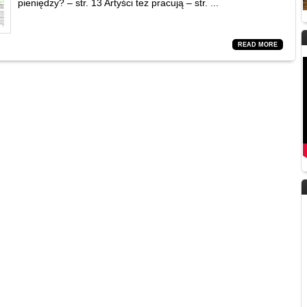
pieniędzy? – str. 13 Artyści też pracują – str. ...
READ MORE