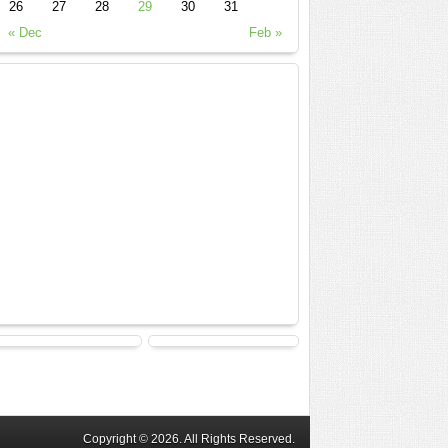
26
27
28
29
30
31
« Dec
Feb »
Copyright © 2026. All Rights Reserved.