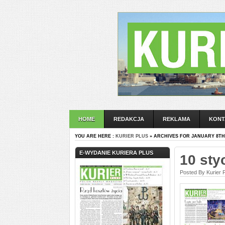
HOME
REDAKCJA
REKLAMA
KONT
YOU ARE HERE :
KURIER PLUS
» ARCHIVES FOR JANUARY 8TH,
E-WYDANIE KURIERA PLUS
10 sty
Posted By Kurier 