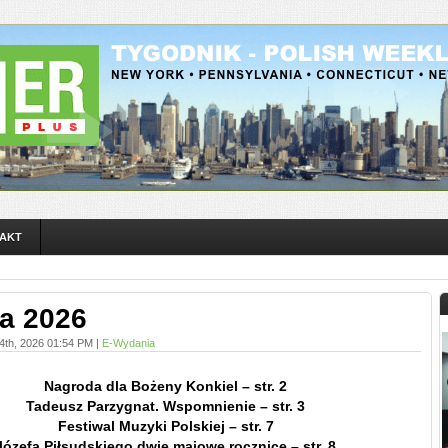
AKT
a 2026
4th, 2026 01:54 PM |
E-Wydania
Nagroda dla Bożeny Konkiel – str. 2
Tadeusz Parzygnat. Wspomnienie – str. 3
Festiwal Muzyki Polskiej – str. 7
Józefa Piłsudskiego dwie majowe rocznice – str. 8