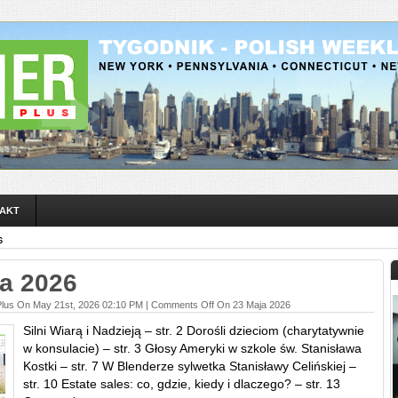
AKT
6
a 2026
Plus On May 21st, 2026 02:10 PM |
Comments Off
On 23 Maja 2026
Silni Wiarą i Nadzieją – str. 2 Dorośli dzieciom (charytatywnie
w konsulacie) – str. 3 Głosy Ameryki w szkole św. Stanisława
Kostki – str. 7 W Blenderze sylwetka Stanisławy Celińskiej –
str. 10 Estate sales: co, gdzie, kiedy i dlaczego? – str. 13