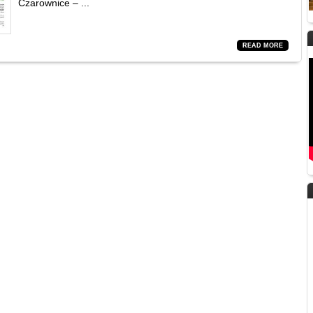
Czarownice – ...
READ MORE