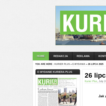
HOME
REDAKCJA
REKLAMA
KONT
YOU ARE HERE :
KURIER PLUS
»
E-WYDANIA
» 26 LIPCA 2025
E-WYDANIE KURIERA PLUS
26 lip
Kurier Plus
, July 
Jak 