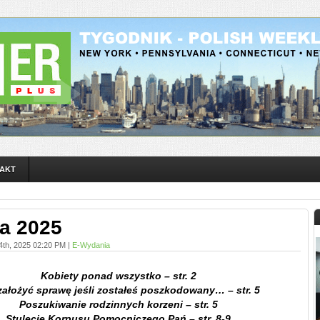
AKT
ca 2025
24th, 2025 02:20 PM |
E-Wydania
Kobiety ponad wszystko – str. 2
założyć sprawę jeśli zostałeś poszkodowany… – str. 5
Poszukiwanie rodzinnych korzeni – str. 5
Stulecie Korpusu Pomocniczego Pań – str. 8-9