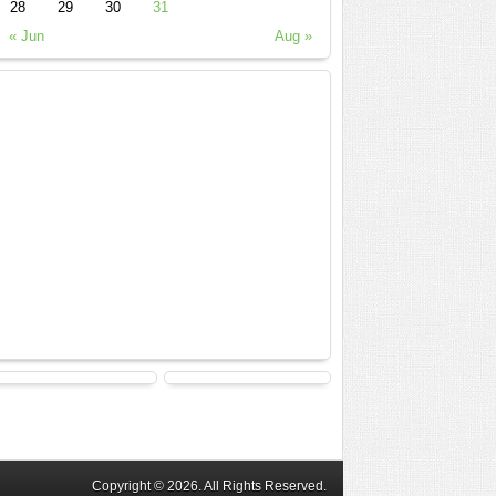
28
29
30
31
« Jun
Aug »
Copyright © 2026. All Rights Reserved.