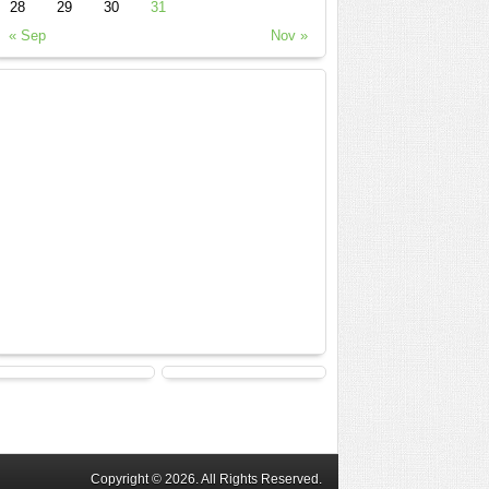
28
29
30
31
« Sep
Nov »
Copyright © 2026. All Rights Reserved.