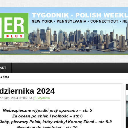
AKT
A 2024
dziernika 2024
er 24th, 2024 03:06 PM |
E-Wydania
Niebezpieczne wypadki przy spawaniu – str. 5
Za ocean po chleb i wolność – str. 6
ichy, pierwszy Polak, który zdobył Koronę Ziemi – str. 8-9
Powołani do świętości – str. 10