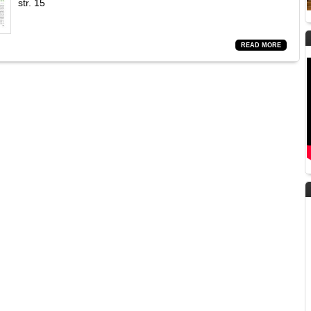
str. 15
READ MORE