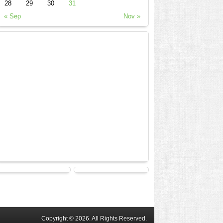
28
29
30
31
« Sep
Nov »
Copyright © 2026. All Rights Reserved.