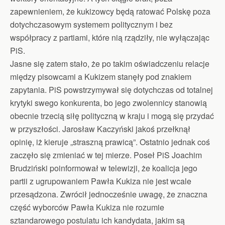
zapewnieniem, że kukizowcy będą ratować Polskę poza
dotychczasowym systemem politycznym i bez
współpracy z partiami, które nią rządziły, nie wyłączając
PiS.
Jasne się zatem stało, że po takim oświadczeniu relacje
między pisowcami a Kukizem stanęły pod znakiem
zapytania. PiS powstrzymywał się dotychczas od totalnej
krytyki swego konkurenta, bo jego zwolennicy stanowią
obecnie trzecią siłę polityczną w kraju i mogą się przydać
w przyszłości. Jarosław Kaczyński jakoś przełknął
opinię, iż kieruje „straszną prawicą”. Ostatnio jednak coś
zaczęło się zmieniać w tej mierze. Poseł PiS Joachim
Brudziński poinformował w telewizji, że koalicja jego
partii z ugrupowaniem Pawła Kukiza nie jest wcale
przesądzona. Zwrócił jednocześnie uwagę, że znaczna
część wyborców Pawła Kukiza nie rozumie
sztandarowego postulatu ich kandydata, jakim są