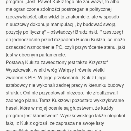
program. „Jeśli Paweł Kukiz tego nie zauważył, to albo
ma ograniczone zdolności postrzegania politycznej
rzeczywistości, albo widzi to znakomicie, ale w sposób
nieuczciwy dokonuje manipulacji, by budować swoją
pozycję polityczną” – oświadczył Brudziński. Przestrzegł
on jednocześnie przed rozpadem Ruchu Kukiza, co może
oznaczać wzmocnienie PO, czyli przywrócenie stanu, jaki
jest w obecnym parlamencie.
Postawą Kukiza zawiedziony jest także Krzysztof
Wyszkowski, wielki wróg Wałęsy i równie wielki
zwolennik PiS. W jego przekonaniu „Kukiz i jego
sztabowcy nie wykonali żadnej pracy w kierunku budowy
struktur. Oni nie przygotowali niczego, nie zrealizowali
żadnego planu. Teraz Kukizowi pozostało wykrzykiwanie
haseł, które w mojej ocenie są głupstwem, że każdy
program jest kłamstwem”. Wyszkowskiego także niepokoi
fakt, iż Kukiz ogłosił, że zaprasza na swoje listy
wszystkich antysystemowych kandydatów, nie