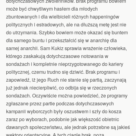
dotychczasowych zwolenników. Brak programu bowiem
może być chwytliwym hasłem dla młodych
zbuntowanych i dla wielbicieli różnych happeningów
politycznych i estradowych, ale na dłuższą metę jest nie
do utrzymania. Szybko bowiem może okazać się buntem
dla samego buntu i przekształcić się w anarchię dla
samej anarchii. Sam Kukiz sprawia wrażenie człowieka,
którego zaskakują dotychczasowe notowania w
sondażach i kompletnie nieprzygotowanego do kariery
politycznej, czemu trudno się dziwić. Brak programu i
zapowiedź, iż jego Ruch nie stanie się partią, zaczynają
już jednak niecierpliwić, co odbija się w rzeczonych
sondażach. Oczywiście można powiedzieć, że programy
zgłaszane przez partie podczas dotychczasowych
kampanii wyborczych były oszustwem i szły do kosza
zaraz po wyborach, podobnie jak większość obietnic
dawanych społeczeństwu, ale jednak potrzebne są jakieś
wektory orientacyjne. A tych ciągle brak, poza