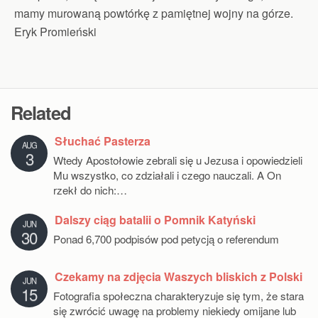
mamy murowaną powtórkę z pamiętnej wojny na górze.
Eryk Promieński
Related
Słuchać Pasterza
AUG
3
Wtedy Apostołowie zebrali się u Jezusa i opowiedzieli
Mu wszystko, co zdziałali i czego nauczali. A On
rzekł do nich:…
Dalszy ciąg batalii o Pomnik Katyński
JUN
30
Ponad 6,700 podpisów pod petycją o referendum
Czekamy na zdjęcia Waszych bliskich z Polski
JUN
15
Fotografia społeczna charakteryzuje się tym, że stara
się zwrócić uwagę na problemy niekiedy omijane lub