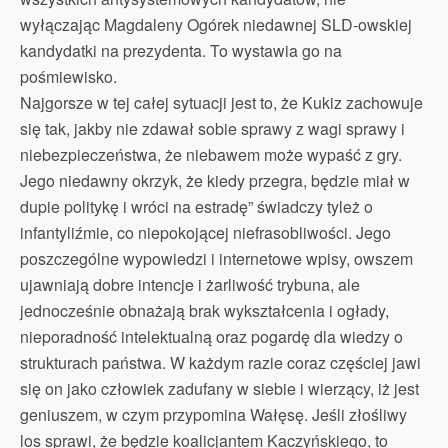
wyłączając Magdaleny Ogórek niedawnej SLD-owskiej
kandydatki na prezydenta. To wystawia go na
pośmiewisko.
Najgorsze w tej całej sytuacji jest to, że Kukiz zachowuje
się tak, jakby nie zdawał sobie sprawy z wagi sprawy i
niebezpieczeństwa, że niebawem może wypaść z gry.
Jego niedawny okrzyk, że kiedy przegra, będzie miał w
dupie politykę i wróci na estradę” świadczy tyleż o
infantyliźmie, co niepokojącej niefrasobliwości. Jego
poszczególne wypowiedzi i internetowe wpisy, owszem
ujawniają dobre intencje i żarliwość trybuna, ale
jednocześnie obnażają brak wykształcenia i ogłady,
nieporadność intelektualną oraz pogardę dla wiedzy o
strukturach państwa. W każdym razie coraz częściej jawi
się on jako człowiek zadufany w siebie i wierzący, iż jest
geniuszem, w czym przypomina Wałęsę. Jeśli złośliwy
los sprawi, że będzie koalicjantem Kaczyńskiego, to