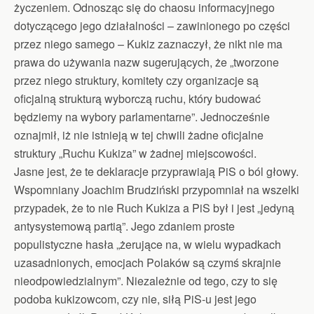
życzeniem. Odnosząc się do chaosu informacyjnego
dotyczącego jego działalności – zawinionego po części
przez niego samego – Kukiz zaznaczył, że nikt nie ma
prawa do używania nazw sugerujących, że „tworzone
przez niego struktury, komitety czy organizacje są
oficjalną strukturą wyborczą ruchu, który budować
będziemy na wybory parlamentarne”. Jednocześnie
oznajmił, iż nie istnieją w tej chwili żadne oficjalne
struktury „Ruchu Kukiza” w żadnej miejscowości.
Jasne jest, że te deklaracje przyprawiają PiS o ból głowy.
Wspomniany Joachim Brudziński przypomniał na wszelki
przypadek, że to nie Ruch Kukiza a PiS był i jest „jedyną
antysystemową partią”. Jego zdaniem proste
populistyczne hasła „żerujące na, w wielu wypadkach
uzasadnionych, emocjach Polaków są czymś skrajnie
nieodpowiedzialnym”. Niezależnie od tego, czy to się
podoba kukizowcom, czy nie, siłą PiS-u jest jego