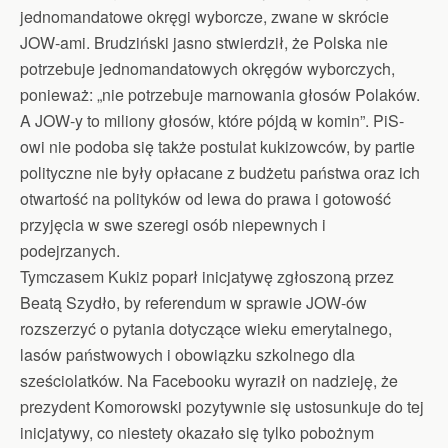
jednomandatowe okręgi wyborcze, zwane w skrócie
JOW-ami. Brudziński jasno stwierdził, że Polska nie
potrzebuje jednomandatowych okręgów wyborczych,
ponieważ: „nie potrzebuje marnowania głosów Polaków.
A JOW-y to miliony głosów, które pójdą w komin”. PiS-
owi nie podoba się także postulat kukizowców, by partie
polityczne nie były opłacane z budżetu państwa oraz ich
otwartość na polityków od lewa do prawa i gotowość
przyjęcia w swe szeregi osób niepewnych i
podejrzanych.
Tymczasem Kukiz poparł inicjatywę zgłoszoną przez
Beatą Szydło, by referendum w sprawie JOW-ów
rozszerzyć o pytania dotyczące wieku emerytalnego,
lasów państwowych i obowiązku szkolnego dla
sześciolatków. Na Facebooku wyraził on nadzieję, że
prezydent Komorowski pozytywnie się ustosunkuje do tej
inicjatywy, co niestety okazało się tylko pobożnym