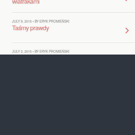
wiatrakami
JULY 9, 2015 • BY ERYK PROMIEŃSKI
Taśmy prawdy
JULY 2, 2015 • BY ERYK PROMIEŃSKI
Co z tym Kukizem?
JUNE 11, 2015 • BY ERYK PROMIEŃSKI
PiS z Kukizem?
MAY 8, 2015 • BY ERYK PROMIEŃSKI
„Piotr Duda pozdrawia
Andrzeja Dudę”