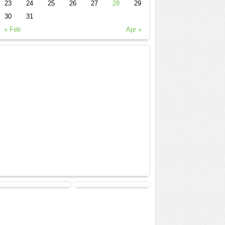
23
24
25
26
27
28
29
30
31
« Feb
Apr »