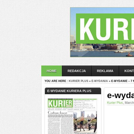
HOME
REDAKCJA
REKLAMA
KONT
YOU ARE HERE :
KURIER PLUS
»
E-WYDANIA
» E-WYDANIE – 7
E-WYDANIE KURIERA PLUS
e-wyda
Kurier Plus
, March