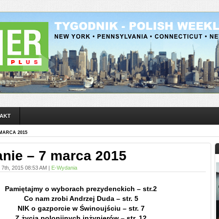
AKT
 MARCA 2015
nie – 7 marca 2015
 7th, 2015 08:53 AM |
E-Wydania
Pamiętajmy o wyborach prezydenckich – str.2
Co nam zrobi Andrzej Duda – str. 5
NIK o gazporcie w Świnoujściu – str. 7
Z życia polonijnych inżynierów – str. 12