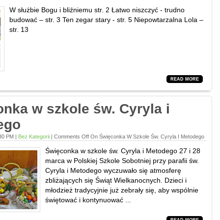
W służbie Bogu i bliźniemu str. 2 Łatwo niszczyć - trudno
budować – str. 3 Ten zegar stary - str. 5 Niepowtarzalna Lola –
str. 13
READ MORE
nka w szkole św. Cyryla i
ego
:30 PM |
Bez Kategorii
|
Comments Off
On Święconka W Szkole Św. Cyryla I Metodego
Święconka w szkole św. Cyryla i Metodego 27 i 28
marca w Polskiej Szkole Sobotniej przy parafii św.
Cyryla i Metodego wyczuwało się atmosferę
zbliżających się Świąt Wielkanocnych. Dzieci i
młodzież tradycyjnie już zebrały się, aby wspólnie
świętować i kontynuować ...