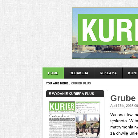
HOME
REDAKCJA
REKLAMA
KONT
YOU ARE HERE :
KURIER PLUS
E-WYDANIE KURIERA PLUS
Grube 
April 17th, 2015 0
Wiosna: kwitn
tęsknota. W t
matrymonialnyc
za chwilę unie