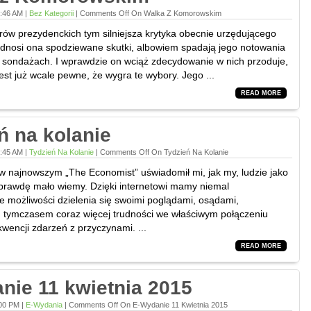
9:46 AM |
Bez Kategorii
|
Comments Off
On Walka Z Komorowskim
orów prezydenckich tym silniejsza krytyka obecnie urzędującego
dnosi ona spodziewane skutki, albowiem spadają jego notowania
 sondażach. I wprawdzie on wciąż zdecydowanie w nich przoduje,
jest już wcale pewne, że wygra te wybory. Jego ...
READ MORE
ń na kolanie
9:45 AM |
Tydzień Na Kolanie
|
Comments Off
On Tydzień Na Kolanie
 w najnowszym „The Economist” uświadomił mi, jak my, ludzie jako
aprawdę mało wiemy. Dzięki internetowi mamy niemal
e możliwości dzielenia się swoimi poglądami, osądami,
, tymczasem coraz więcej trudności we właściwym połączeniu
wencji zdarzeń z przyczynami. ...
READ MORE
nie 11 kwietnia 2015
:00 PM |
E-Wydania
|
Comments Off
On E-Wydanie 11 Kwietnia 2015