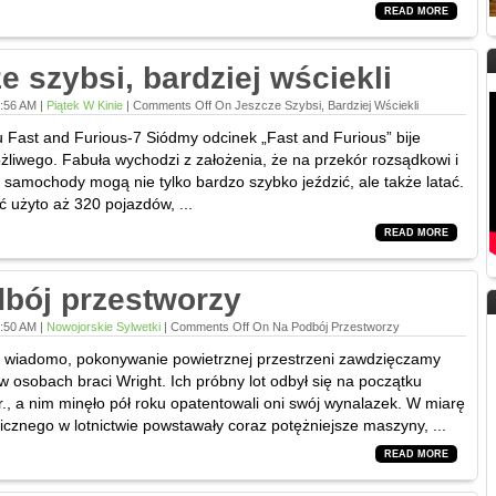
READ MORE
e szybsi, bardziej wściekli
9:56 AM |
Piątek W Kinie
|
Comments Off
On Jeszcze Szybsi, Bardziej Wściekli
u Fast and Furious-7 Siódmy odcinek „Fast and Furious” bije
żliwego. Fabuła wychodzi z założenia, że na przekór rozsądkowi i
, samochody mogą nie tylko bardzo szybko jeździć, ale także latać.
ć użyto aż 320 pojazdów, ...
READ MORE
bój przestworzy
9:50 AM |
Nowojorskie Sylwetki
|
Comments Off
On Na Podbój Przestworzy
 wiadomo, pokonywanie powietrznej przestrzeni zawdzięczamy
osobach braci Wright. Ich próbny lot odbył się na początku
r., a nim minęło pół roku opatentowali oni swój wynalazek. W miarę
icznego w lotnictwie powstawały coraz potężniejsze maszyny, ...
READ MORE