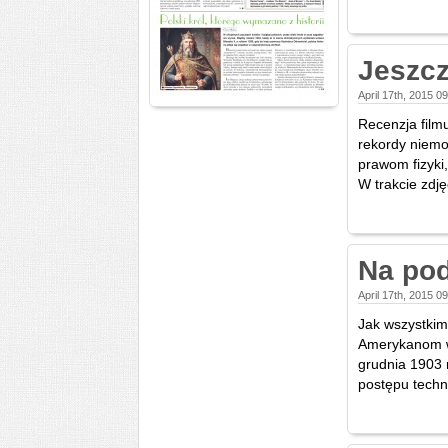
Jeszcz
April 17th, 2015 0
Recenzja film
rekordy niemo
prawom fizyki
W trakcie zdję
Na pod
April 17th, 2015 0
Jak wszystkim
Amerykanom w 
grudnia 1903 
postępu techn