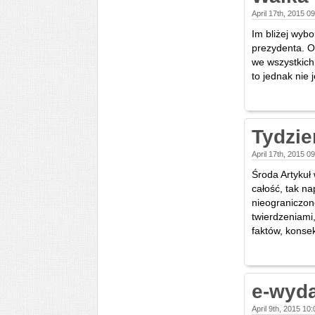
April 17th, 2015 0
Im bliżej wyb
prezydenta. O
we wszystkich
to jednak nie 
Tydzie
April 17th, 2015 0
Środa Artykuł
całość, tak n
nieograniczon
twierdzeniami
faktów, konsek
e-wyda
April 9th, 2015 10