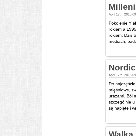
Millen
April 17th, 2015 0
Pokolenie Y al
rokiem a 1995 
rokiem. Dziś 
mediach, bada
Nordic
April 17th, 2015 0
Do najczęście
mięśniowe, zw
urazami. Ból 
szczególnie u
są napięte i wr
Walka