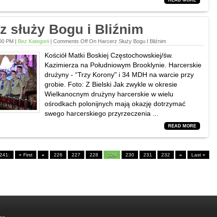
READ MORE
z służy Bogu i Bliźnim
:00 PM |
Bez Kategorii
|
Comments Off
On Harcerz Służy Bogu I Bliźnim
Kościół Matki Boskiej Częstochowskiej/św.
Kazimierza na Południowym Brooklynie. Harcerskie
drużyny - “Trzy Korony" i 34 MDH na warcie przy
grobie. Foto: Z Bielski Jak zwykle w okresie
Wielkanocnym drużyny harcerskie w wielu
ośrodkach polonijnych mają okazję dotrzymać
swego harcerskiego przyrzeczenia ...
READ MORE
241:
« First
«
226
227
228
229
230
231
232
»
Last »