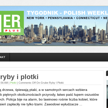
AKT
ryby i plotki
9:56 AM |
Plotki
|
Comments Off
On Grube Ryby I Plotki
ą drzewa, śpiewają ptaki, a w samotnych sercach wzbiera
ak pięknych okolicznościach przyrody, łatwo paść łupem oszustów
h. Policja bije na alarm, bo lawinowo rośnie liczba kobiet, które
sień zapłaciły nie tylko łzami. Zawodowi wyłudzacze ...