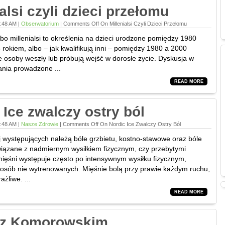
ialsi czyli dzieci przełomu
9:48 AM |
Obserwatorium
|
Comments Off
On Millenialsi Czyli Dzieci Przełomu
bo millenialsi to określenia na dzieci urodzone pomiędzy 1980
rokiem, albo – jak kwalifikują inni – pomiędzy 1980 a 2000
te osoby weszły lub próbują wejść w dorosłe życie. Dyskusja w
nia prowadzone ...
READ MORE
 Ice zwalczy ostry ból
9:48 AM |
Nasze Zdrowie
|
Comments Off
On Nordic Ice Zwalczy Ostry Ból
j występujących należą bóle grzbietu, kostno-stawowe oraz bóle
iązane z nadmiernym wysiłkiem fizycznym, czy przebytymi
mięśni występuje często po intensywnym wysiłku fizycznym,
 osób nie wytrenowanych. Mięśnie bolą przy prawie każdym ruchu,
ażliwe. ...
READ MORE
 z Komorowskim