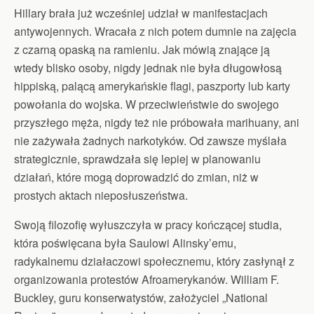
Hillary brała już wcześniej udział w manifestacjach
antywojennych. Wracała z nich potem dumnie na zajęcia
z czarną opaską na ramieniu. Jak mówią znające ją
wtedy blisko osoby, nigdy jednak nie była długowłosą
hippiską, palącą amerykańskie flagi, paszporty lub karty
powołania do wojska. W przeciwieństwie do swojego
przyszłego męża, nigdy też nie próbowała marihuany, ani
nie zażywała żadnych narkotyków. Od zawsze myślała
strategicznie, sprawdzała się lepiej w planowaniu
działań, które mogą doprowadzić do zmian, niż w
prostych aktach nieposłuszeństwa.
Swoją filozofię wyłuszczyła w pracy kończącej studia,
która poświęcana była Saulowi Alinsky’emu,
radykalnemu działaczowi społecznemu, który zasłynął z
organizowania protestów Afroamerykanów. William F.
Buckley, guru konserwatystów, założyciel „National