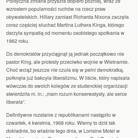
Polityczna zmiana przyszła dopiero później, wraz ze
wzrostem popularności ruchów na rzecz praw
obywatelskich. Hillary zamiast Richarda Nixona zaczęła
coraz częściej słuchać Martina Luthera Kinga, którego
darzyła sympatią od momentu osobistego spotkania w
1962 roku.
Do demokratów przyciągnął ją jednak początkowo nie
pastor King, ale protesty przeciwko wojnie w Wietnamie.
Choć wciąż jeszcze nie czuła się w pełni demokratką,
połknęła już bakcyla liberalizmu. W liście, który napisała
wówczas do swoich kolegów ze studenckiej organizacji
stwierdziła m. in.: „mam rozum konserwatysty, ale serce
liberała”.
Definitywne rozstanie z republikanami nastąpiło w
czwartek, 4 kwietnia, 1968 roku. Wiemy to dziś tak
dokładnie, bo właśnie tego dnia, w Lorraine Motel w