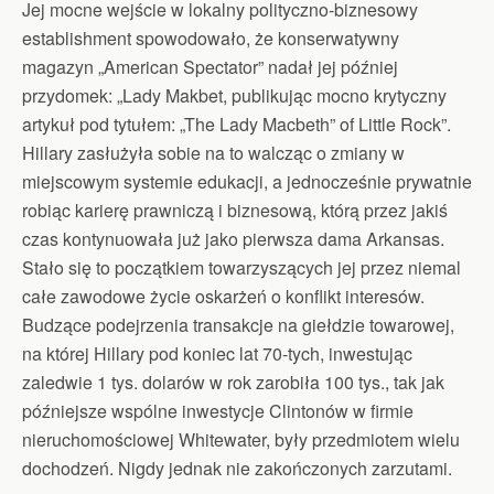
Jej mocne wejście w lokalny polityczno-biznesowy
establishment spowodowało, że konserwatywny
magazyn „American Spectator” nadał jej później
przydomek: „Lady Makbet, publikując mocno krytyczny
artykuł pod tytułem: „The Lady Macbeth” of Little Rock”.
Hillary zasłużyła sobie na to walcząc o zmiany w
miejscowym systemie edukacji, a jednocześnie prywatnie
robiąc karierę prawniczą i biznesową, którą przez jakiś
czas kontynuowała już jako pierwsza dama Arkansas.
Stało się to początkiem towarzyszących jej przez niemal
całe zawodowe życie oskarżeń o konflikt interesów.
Budzące podejrzenia transakcje na giełdzie towarowej,
na której Hillary pod koniec lat 70-tych, inwestując
zaledwie 1 tys. dolarów w rok zarobiła 100 tys., tak jak
późniejsze wspólne inwestycje Clintonów w firmie
nieruchomościowej Whitewater, były przedmiotem wielu
dochodzeń. Nigdy jednak nie zakończonych zarzutami.