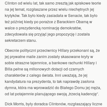
Clinton od wielu lat, tak samo zresztą jak spiskowe teorie
na jej temat, rozgłaszane przez wielu niechętnych jej
krytyków. Tak było kiedy zasiadała w Senacie, tak było
też później kiedy po porażce z Barackiem Obamą w
walce o prezydencką nominację demokratów,
zdecydowała się przyjąć jego propozycję i została
sekretarzem stanu.
Obecnie polityczni przeciwnicy Hillary przekonani są, że
jej prywatne maile zanim zostały skasowane kryły w
sobie straszne tajemnice, a bankowe rachunki Hillary i
Billa pełne są milionowych dotacji od czarnych
charakterów z całego świata. Inni uważają, że jej
kandydatura na prezydenta, to tak naprawdę zasłona
dymna, która ma wprowadzić do Białego Domu jej męża,
od lat potajemnie planującego swoją „trzecią kadencję”.
Dick Morris, były doradca Clintonów, rozgłaszający liczne