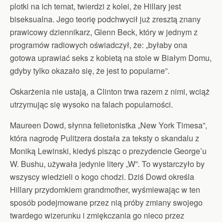
plotki na ich temat, twierdzi z kolei, że Hillary jest
biseksualna. Jego teorię podchwycił już zresztą znany
prawicowy dziennikarz, Glenn Beck, który w jednym z
programów radiowych oświadczył, że: „byłaby ona
gotowa uprawiać seks z kobietą na stole w Białym Domu,
gdyby tylko okazało się, że jest to popularne”.
Oskarżenia nie ustają, a Clinton trwa razem z nimi, wciąż
utrzymując się wysoko na falach popularności.
Maureen Dowd, słynna felietonistka „New York Timesa”,
która nagrodę Pulitzera dostała za teksty o skandalu z
Moniką Lewinski, kiedyś pisząc o prezydencie George’u
W. Bushu, używała jedynie litery „W”. To wystarczyło by
wszyscy wiedzieli o kogo chodzi. Dziś Dowd określa
Hillary przydomkiem grandmother, wyśmiewając w ten
sposób podejmowane przez nią próby zmiany swojego
twardego wizerunku i zmiękczania go nieco przez