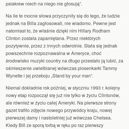
psiakrew niech na niego nie głosują”.
Na ile te mocne słowa przyczyniły się do tego, że ludzie
jednak na Billa zagłosowali, nie wiadomo. Pewne jest
natomiast to, że właśnie dzięki nim Hillary Rodham
Clinton została zapamiętana. Przez niektórych
pozytywnie, przez z innych odwrotnie. Stała się jednak
powszechnie rozpoznawalna w Ameryce, choć
środowisko muzyki country na długo przestało ją lubić, za
ośmieszenie uwielbianej wówczas piosenkarki Tammy
Wynette i jej przeboju „Stand by your man”.
Niemal dokładnie rok później, w styczniu 1993 r. kolejny
nowy etap rozpoczął się już nie tylko w życiu Clintonów,
ale również w życiu całej Ameryki. Na pierwsze strony
gazet trafiło zdjęcie nowego przywódcy kraju, nowej
pierwszej damy i nastoletniej już wówczas Chelsea.
Kiedy Bill ze sporą torbą w ręku po raz pierwszy