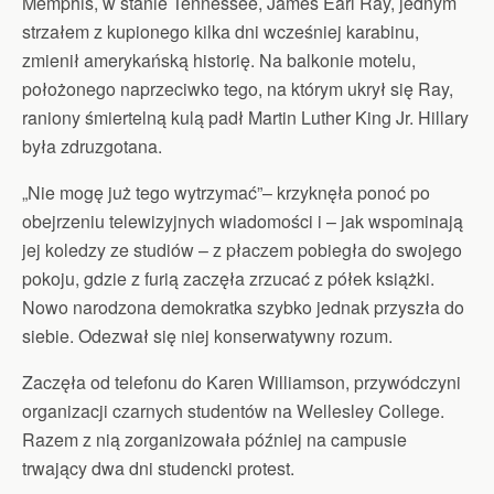
Memphis, w stanie Tennessee, James Earl Ray, jednym
strzałem z kupionego kilka dni wcześniej karabinu,
zmienił amerykańską historię. Na balkonie motelu,
położonego naprzeciwko tego, na którym ukrył się Ray,
raniony śmiertelną kulą padł Martin Luther King Jr. Hillary
była zdruzgotana.
„Nie mogę już tego wytrzymać”– krzyknęła ponoć po
obejrzeniu telewizyjnych wiadomości i – jak wspominają
jej koledzy ze studiów – z płaczem pobiegła do swojego
pokoju, gdzie z furią zaczęła zrzucać z półek książki.
Nowo narodzona demokratka szybko jednak przyszła do
siebie. Odezwał się niej konserwatywny rozum.
Zaczęła od telefonu do Karen Williamson, przywódczyni
organizacji czarnych studentów na Wellesley College.
Razem z nią zorganizowała później na campusie
trwający dwa dni studencki protest.