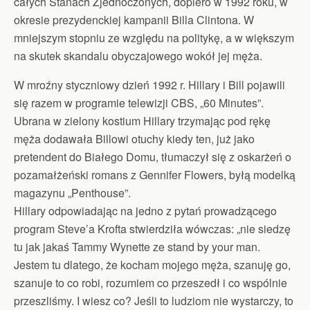
całych Stanach Zjednoczonych, dopiero w 1992 roku, w
okresie prezydenckiej kampanii Billa Clintona. W
mniejszym stopniu ze względu na politykę, a w większym
na skutek skandalu obyczajowego wokół jej męża.
W mroźny styczniowy dzień 1992 r. Hillary i Bill pojawili
się razem w programie telewizji CBS, „60 Minutes”.
Ubrana w zielony kostium Hillary trzymając pod rękę
męża dodawała Billowi otuchy kiedy ten, już jako
pretendent do Białego Domu, tłumaczył się z oskarżeń o
pozamałżeński romans z Gennifer Flowers, byłą modelką
magazynu „Penthouse”.
Hillary odpowiadając na jedno z pytań prowadzącego
program Steve’a Krofta stwierdziła wówczas: „nie siedzę
tu jak jakaś Tammy Wynette ze stand by your man.
Jestem tu dlatego, że kocham mojego męża, szanuję go,
szanuje to co robi, rozumiem co przeszedł i co wspólnie
przeszliśmy. I wiesz co? Jeśli to ludziom nie wystarczy, to