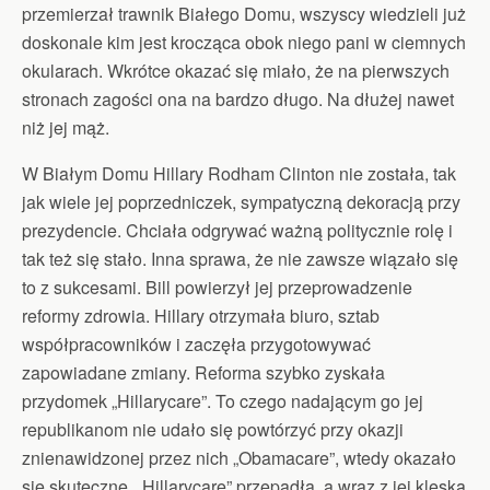
przemierzał trawnik Białego Domu, wszyscy wiedzieli już
doskonale kim jest krocząca obok niego pani w ciemnych
okularach. Wkrótce okazać się miało, że na pierwszych
stronach zagości ona na bardzo długo. Na dłużej nawet
niż jej mąż.
W Białym Domu Hillary Rodham Clinton nie została, tak
jak wiele jej poprzedniczek, sympatyczną dekoracją przy
prezydencie. Chciała odgrywać ważną politycznie rolę i
tak też się stało. Inna sprawa, że nie zawsze wiązało się
to z sukcesami. Bill powierzył jej przeprowadzenie
reformy zdrowia. Hillary otrzymała biuro, sztab
współpracowników i zaczęła przygotowywać
zapowiadane zmiany. Reforma szybko zyskała
przydomek „Hillarycare”. To czego nadającym go jej
republikanom nie udało się powtórzyć przy okazji
znienawidzonej przez nich „Obamacare”, wtedy okazało
się skuteczne. „Hillarycare” przepadła, a wraz z jej klęską