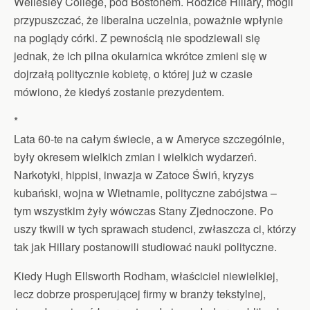
Wellesley College, pod Bostonem. Rodzice Hillary, mogli
przypuszczać, że liberalna uczelnia, poważnie wpłynie
na poglądy córki. Z pewnością nie spodziewali się
jednak, że ich pilna okularnica wkrótce zmieni się w
dojrzałą politycznie kobietę, o której już w czasie
mówiono, że kiedyś zostanie prezydentem.
*
Lata 60-te na całym świecie, a w Ameryce szczególnie,
były okresem wielkich zmian i wielkich wydarzeń.
Narkotyki, hippisi, inwazja w Zatoce Świń, kryzys
kubański, wojna w Wietnamie, polityczne zabójstwa –
tym wszystkim żyły wówczas Stany Zjednoczone. Po
uszy tkwili w tych sprawach studenci, zwłaszcza ci, którzy
tak jak Hillary postanowili studiować nauki polityczne.
Kiedy Hugh Ellsworth Rodham, właściciel niewielkiej,
lecz dobrze prosperującej firmy w branży tekstylnej,