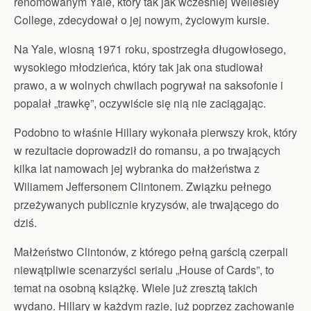
renomowanym Yale, który tak jak wcześniej Wellesley
College, zdecydował o jej nowym, życiowym kursie.
Na Yale, wiosną 1971 roku, spostrzegła długowłosego,
wysokiego młodzieńca, który tak jak ona studiował
prawo, a w wolnych chwilach pogrywał na saksofonie i
popalał „trawkę”, oczywiście się nią nie zaciągając.
Podobno to właśnie Hillary wykonała pierwszy krok, który
w rezultacie doprowadził do romansu, a po trwających
kilka lat namowach jej wybranka do małżeństwa z
Wiliamem Jeffersonem Clintonem. Związku pełnego
przeżywanych publicznie kryzysów, ale trwającego do
dziś.
Małżeństwo Clintonów, z którego pełną garścią czerpali
niewątpliwie scenarzyści serialu „House of Cards”, to
temat na osobną książkę. Wiele już zresztą takich
wydano. Hillary w każdym razie, już poprzez zachowanie