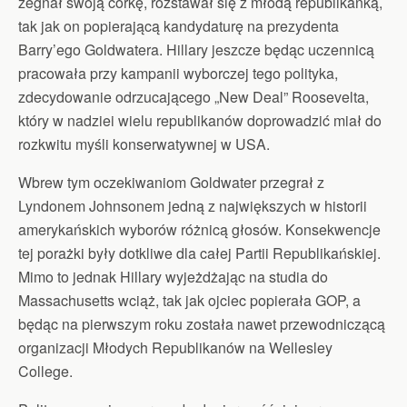
żegnał swoją córkę, rozstawał się z młodą republikanką,
tak jak on popierającą kandydaturę na prezydenta
Barry’ego Goldwatera. Hillary jeszcze będąc uczennicą
pracowała przy kampanii wyborczej tego polityka,
zdecydowanie odrzucającego „New Deal” Roosevelta,
który w nadziei wielu republikanów doprowadzić miał do
rozkwitu myśli konserwatywnej w USA.
Wbrew tym oczekiwaniom Goldwater przegrał z
Lyndonem Johnsonem jedną z największych w historii
amerykańskich wyborów różnicą głosów. Konsekwencje
tej porażki były dotkliwe dla całej Partii Republikańskiej.
Mimo to jednak Hillary wyjeżdżając na studia do
Massachusetts wciąż, tak jak ojciec popierała GOP, a
będąc na pierwszym roku została nawet przewodniczącą
organizacji Młodych Republikanów na Wellesley
College.