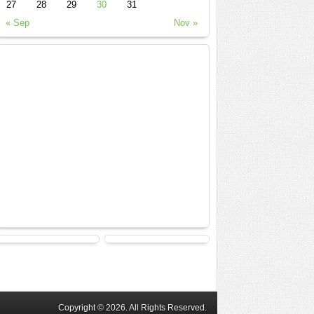
27
28
29
30
31
« Sep
Nov »
Copyright © 2026. All Rights Reserved.