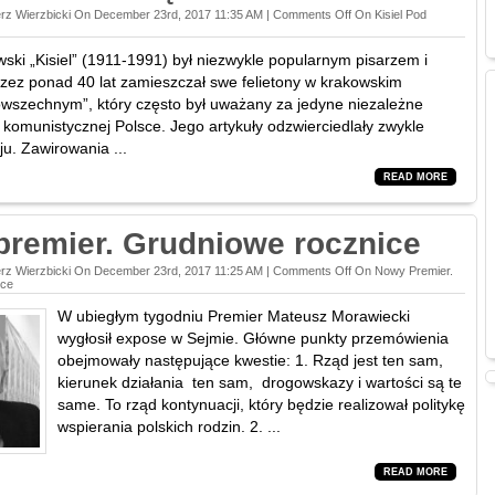
rz Wierzbicki On December 23rd, 2017 11:35 AM |
Comments Off
On Kisiel Pod
wski „Kisiel” (1911-1991) był niezwykle popularnym pisarzem i
Przez ponad 40 lat zamieszczał swe felietony w krakowskim
wszechnym”, który często był uważany za jedyne niezależne
komunistycznej Polsce. Jego artykuły odzwierciedlały zwykle
ju. Zawirowania ...
READ MORE
remier. Grudniowe rocznice
rz Wierzbicki On December 23rd, 2017 11:25 AM |
Comments Off
On Nowy Premier.
ice
W ubiegłym tygodniu Premier Mateusz Morawiecki
wygłosił expose w Sejmie. Główne punkty przemówienia
obejmowały następujące kwestie: 1. Rząd jest ten sam,
kierunek działania ten sam, drogowskazy i wartości są te
same. To rząd kontynuacji, który będzie realizował politykę
wspierania polskich rodzin. 2. ...
READ MORE