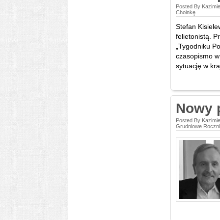
Posted By Kazimie
Choinkę
Stefan Kisiele
felietonistą. 
„Tygodniku Po
czasopismo w 
sytuację w kra
Nowy p
Posted By Kazimie
Grudniowe Roczn