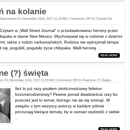
ń na kolanie
 Zaborowski On December 23rd, 2017 11:22 AM |
Comments Off
On Tydzień Na
 Czytam w „Wall Street Journal” o przedawkowaniu heroiny przez
hłopaka w stanie New Mexico. Wychowywał się w rodzinie z dziećmi
i, także z rodzin narkomańskich. Rodzice nie wytrzymali tempa
i się, pogubili, pogubiło życie chłopaka. Walił heroinę ...
READ MORE
e (?) święta
tus On December 23rd, 2017 11:20 AM |
Comments Off
On Radosne (?) Święta
Ileż to już razy pisałem okolicznościowy felieton
bożonarodzeniowy? Pewnie ponad dwadzieścia razy bo
przecież jest to temat, którego nie da się ominąć. W
związku z tym wszyscy autorzy w każdym piśmie
porzucają bieżące tematy, by w zamian wydzielić z siebie
...
READ MORE