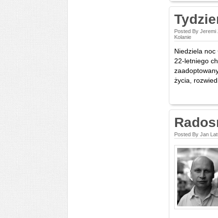
Tydzie
Posted By Jeremi
Kolanie
Niedziela noc
22-letniego c
zaadoptowanym
życia, rozwiedl
Radosn
Posted By Jan La