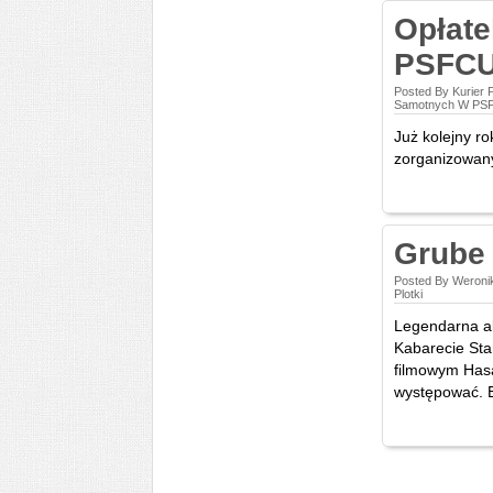
Opłat
PSFC
Posted By Kurier 
Samotnych W PS
Już kolejny r
zorganizowany
Grube 
Posted By Weroni
Plotki
Legendarna ak
Kabarecie Star
filmowym Hasa
występować. B