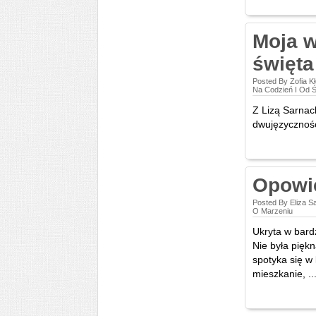
Moja w
święta
Posted By Zofia 
Na Codzień I Od Ś
Z Lizą Sarnac
dwujęzycznośc
Opowi
Posted By Eliza 
O Marzeniu
Ukryta w bardz
Nie była piękn
spotyka się w
mieszkanie, ..