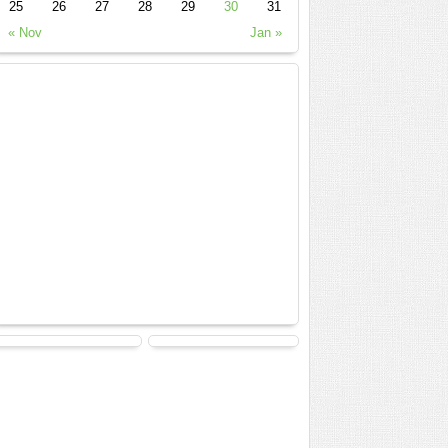
25
26
27
28
29
30
31
« Nov
Jan »