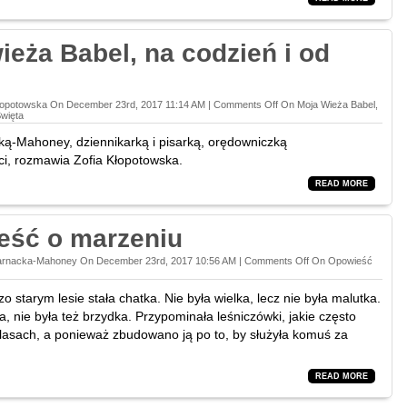
ieża Babel, na codzień i od
Kłopotowska On December 23rd, 2017 11:14 AM |
Comments Off
On Moja Wieża Babel,
więta
ką-Mahoney, dziennikarką i pisarką, orędowniczką
i, rozmawia Zofia Kłopotowska.
READ MORE
eść o marzeniu
Sarnacka-Mahoney On December 23rd, 2017 10:56 AM |
Comments Off
On Opowieść
o starym lesie stała chatka. Nie była wielka, lecz nie była malutka.
a, nie była też brzydka. Przypominała leśniczówki, jakie często
 lasach, a ponieważ zbudowano ją po to, by służyła komuś za
.
READ MORE