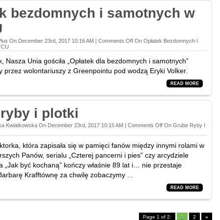
ek bezdomnych i samotnych w
U
Plus On December 23rd, 2017 10:16 AM |
Comments Off
On Opłatek Bezdomnych I
FCU
ok, Nasza Unia gościła „Opłatek dla bezdomnych i samotnych”
 przez wolontariuszy z Greenpointu pod wodzą Eryki Volker.
READ MORE
ryby i plotki
ka Kwiatkowska On December 23rd, 2017 10:15 AM |
Comments Off
On Grube Ryby I
torka, która zapisała się w pamięci fanów między innymi rolami w
szych Panów, serialu „Czterej pancerni i pies” czy arcydziele
 „Jak być kochaną” kończy właśnie 89 lat i… nie przestaje
arbarę Krafftównę za chwilę zobaczymy ...
READ MORE
Page 1 of 2:
1
2
»