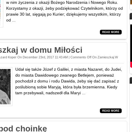
w nim życzenia z okazji Bożego Narodzenia i Nowego Roku.
Korzystamy z okazji, żeby podziękować Czytelnikom, którzy od
prawie 30 lat, sięgają po Kurier; dziękujemy wszystkim, którzy
od ...
READ MORE
zkaj w domu Miłości
szard Koper On December 23rd, 2017 11:43 AM |
Comments Off
On Zamieszkaj W
Udał się także Józef z Galilei, z miasta Nazaret, do Judei,
do miasta Dawidowego zwanego Betlejem, ponieważ
pochodził z domu i rodu Dawida, żeby się dać zapisać z
poślubioną sobie Maryją, która była brzemienna. Kiedy
tam przebywali, nadszedł dla Maryi ...
READ MORE
 pod choinkę