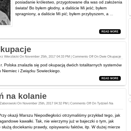
posiadanie królestwo, przygotowane dla was od założenia
świata! Bo byłem głodny, a daliście Mi jeść; byłem
spragniony, a daliście Mi pić; byłem przybyszem, a ...
READ MORE
okupacje
rz Wierzbicki On November 25th, 2017 04:33 PM |
Comments Off
On Dwie Okupacje
 r. Polska znalazła się pod okupacją dwóch totalitarnych systemów
ch Niemiec i Związku Sowieckiego.
READ MORE
ń na kolanie
 Zaborowski On November 25th, 2017 04:32 PM |
Comments Off
On Tydzień Na
rzy okazji Marszu Niepodległości otrzymaliśmy przykład tego, jak
agandowe kawałki. Tak, nie wierzymy już w bajeczki o tym, jak
 służą dociekaniu prawdy, opisywaniu faktów, itp. W dużej mierze