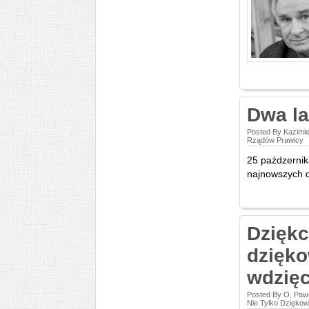
Dwa la
Posted By Kazimie
Rządów Prawicy
25 paźdzernik
najnowszych d
Dziękc
dzięko
wdzię
Posted By O. Pawe
Nie Tylko Dziękow