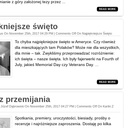
łnianie z góry założonej tezy przez ...
READ MORE
kniejsze święto
tus On November 25th, 2017 04:29 PM |
Comments Off
On Najpiękniejsze Święto
To chyba najpiękniejsze święto w Ameryce. Czy również
dla mieszkających tam Polaków? Może nie dla wszystkich,
dla mnie – tak. Zwykliśmy przeprowadzać rozróżnienie:
ich święta – nasze święta. Ich były fajerwerki na Fourth of
July, jakieś Memorial Day czy Veterans Day. ...
READ MORE
 z przemijania
j Józef Dąbrowski On November 25th, 2017 04:27 PM |
Comments Off
On Kartki Z
Spotkania, premiery, uroczystości, biesiady, prośby o
recenzje i najróżniejsze zaproszenia. Dostaję po kilka