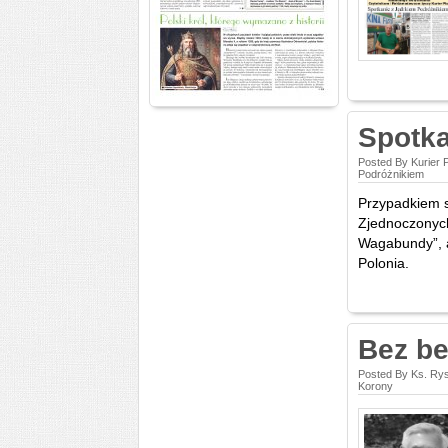
Spotka
Posted By Kurier 
Podróżnikiem
Przypadkiem s
Zjednoczonych
Wagabundy”, a
Polonia.
Bez be
Posted By Ks. Ry
Korony