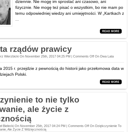
dziennie. Nie mogę im sprostać ani czasowo, ani
fizycznie. Nie mogę też pisać o wszystkim, bo nie mam po
temu odpowiedniej wiedzy ani umiejętności. W „Kartkach z
...
READ MORE
ta rządów prawicy
rz Wierzbicki On November 25th, 2017 04:25 PM |
Comments Off
On Dwa Lata
a 2015 r. przejdzie z pewnością do historii jako przełomowa data w
ziejach Polski.
READ MORE
zynienie to nie tylko
wanie, ale życie z
cznością
ł Bielecki On November 25th, 2017 04:24 PM |
Comments Off
On Dziękczynienie To
anie, Ale Życie Z Wdzięcznością