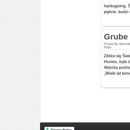
hanksgiving. 
piękne, budzi 
Grube 
Posted By Weroni
Plotki
Zbliża się Św
Homes, była ż
Aktorka pocho
„Wiele lat tem