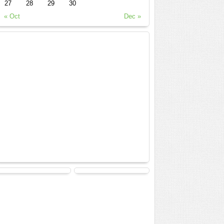
27
28
29
30
« Oct
Dec »