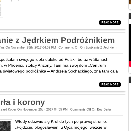
READ MORE
nie z Jędrkiem Podróżnikiem
Plus On November 25th, 2017 04:59 PM |
Comments Off
On Spotkanie Z Jędrkiem
potkałam swojego idola daleko od Polski, bo aż w Stanach
, w Phoenix, stolicy Arizony. Tam ma swój dom „Centrum
 światowego podróżnika – Andrzeja Sochackiego, zna tam cała
READ MORE
rła i korony
szard Koper On November 25th, 2017 04:35 PM |
Comments Off
On Bez Berła I
Wtedy odezwie się Król do tych po prawej stronie:
„Pójdźcie, błogosławieni u Ojca mojego, weźcie w