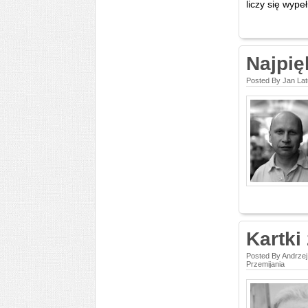
liczy się wype
Najpię
Posted By Jan La
Kartki
Posted By Andrze
Przemijania