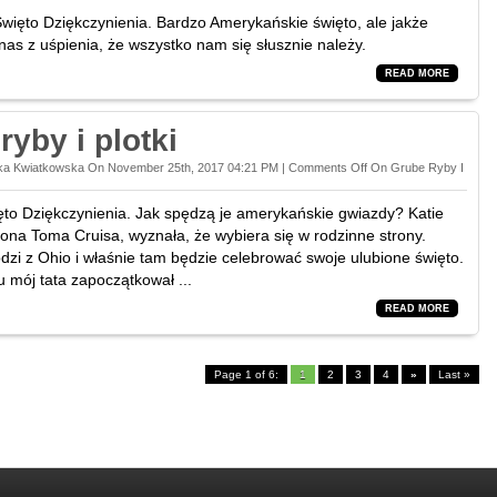
Święto Dziękczynienia. Bardzo Amerykańskie święto, ale jakże
nas z uśpienia, że wszystko nam się słusznie należy.
READ MORE
ryby i plotki
ka Kwiatkowska On November 25th, 2017 04:21 PM |
Comments Off
On Grube Ryby I
ięto Dziękczynienia. Jak spędzą je amerykańskie gwiazdy? Katie
ona Toma Cruisa, wyznała, że wybiera się w rodzinne strony.
dzi z Ohio i właśnie tam będzie celebrować swoje ulubione święto.
u mój tata zapoczątkował ...
READ MORE
Page 1 of 6:
1
2
3
4
»
Last »