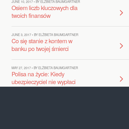
JUNE 10, 2017 • BY ELŻBIETA BAUMGARTNER
Osiem liczb kluczowych dla
twoich finansów
JUNE 3, 2017 • BY ELŻBIETA BAUMGARTNER
Co się stanie z kontem w
banku po twojej śmierci
MAY 27, 2017 • BY ELŻBIETA BAUMGARTNER
Polisa na życie: Kiedy
ubezpieczyciel nie wypłaci
MAY 20, 2017 • BY ELŻBIETA BAUMGARTNER
Medicare i ubezpieczenie z
pracy