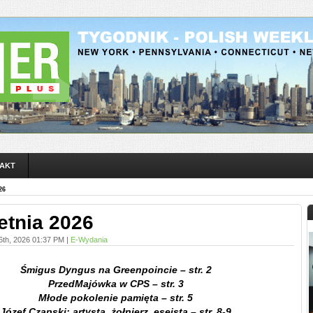
AKT
26
etnia 2026
 16th, 2026 01:37 PM |
E-Wydania
Śmigus Dyngus na Greenpoincie – str. 2
PrzedMajówka w CPS – str. 3
Młode pokolenie pamięta – str. 5
Józef Czapski: artysta, żołnierz, eseista – str. 8-9