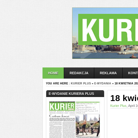
HOME
REDAKCJA
REKLAMA
KONT
YOU ARE HERE :
KURIER PLUS
»
E-WYDANIA
» 18 KWIETNIA 20
E-WYDANIE KURIERA PLUS
18 kwi
Kurier Plus
, April