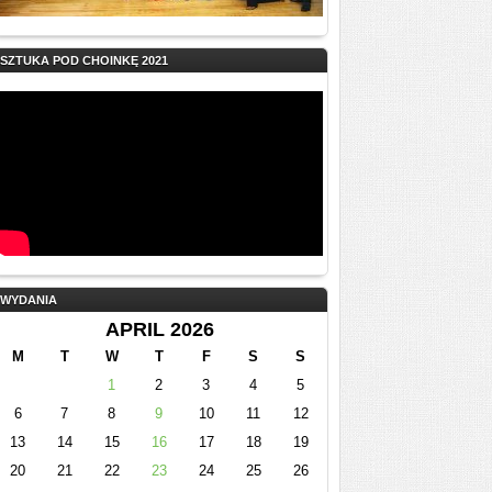
SZTUKA POD CHOINKĘ 2021
WYDANIA
APRIL 2026
M
T
W
T
F
S
S
1
2
3
4
5
6
7
8
9
10
11
12
13
14
15
16
17
18
19
20
21
22
23
24
25
26