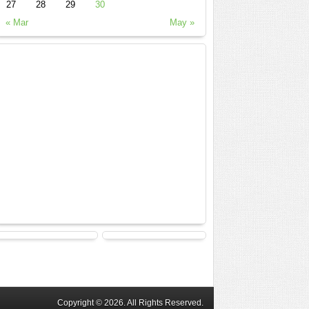
27
28
29
30
« Mar
May »
Copyright © 2026. All Rights Reserved.