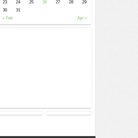
23
24
25
26
27
28
29
30
31
« Feb
Apr »