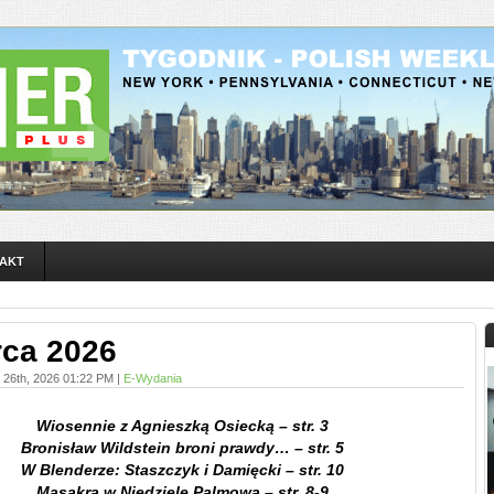
AKT
rca 2026
 26th, 2026 01:22 PM |
E-Wydania
Wiosennie z Agnieszką Osiecką – str. 3
Bronisław Wildstein broni prawdy… – str. 5
W Blenderze: Staszczyk i Damięcki – str. 10
Masakra w Niedzielę Palmową – str. 8-9