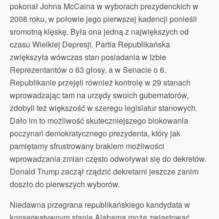
pokonał Johna McCaina w wyborach prezydenckich w
2008 roku, w połowie jego pierwszej kadencji ponieśli
sromotną klęskę. Była ona jedną z największych od
czasu Wielkiej Depresji. Partia Republikańska
zwiększyła wówczas stan posiadania w Izbie
Reprezentantów o 63 głosy, a w Senacie o 6.
Republikanie przejęli również kontrolę w 29 stanach
wprowadzając tam na urzędy swoich gubernatorów,
zdobyli też większość w szeregu legislatur stanowych.
Dało im to możliwość skuteczniejszego blokowania
poczynań demokratycznego prezydenta, który jak
pamiętamy sfrustrowany brakiem możliwości
wprowadzania zmian często odwoływał się do dekretów.
Donald Trump zaczął rządzić dekretami jeszcze zanim
doszło do pierwszych wyborów.
Niedawna przegrana republikańskiego kandydata w
konserwatywnym stanie Alabama może zwiastować