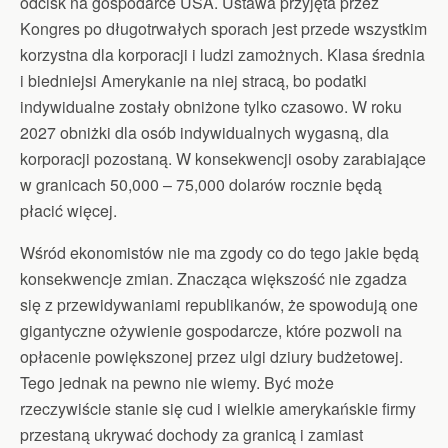
odcisk na gospodarce USA. Ustawa przyjęta przez
Kongres po długotrwałych sporach jest przede wszystkim
korzystna dla korporacji i ludzi zamożnych. Klasa średnia
i biedniejsi Amerykanie na niej stracą, bo podatki
indywidualne zostały obniżone tylko czasowo. W roku
2027 obniżki dla osób indywidualnych wygasną, dla
korporacji pozostaną. W konsekwencji osoby zarabiające
w granicach 50,000 – 75,000 dolarów rocznie będą
płacić więcej.
Wśród ekonomistów nie ma zgody co do tego jakie będą
konsekwencje zmian. Znacząca większość nie zgadza
się z przewidywaniami republikanów, że spowodują one
gigantyczne ożywienie gospodarcze, które pozwoli na
opłacenie powiększonej przez ulgi dziury budżetowej.
Tego jednak na pewno nie wiemy. Być może
rzeczywiście stanie się cud i wielkie amerykańskie firmy
przestaną ukrywać dochody za granicą i zamiast