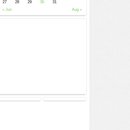
27
28
29
30
31
« Jun
Aug »