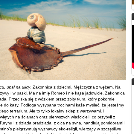
u, upał na ulicy
. Zakonnica z dziećmi. Mężczyzna z wężem. Na
 żywy i w paski. Ma na imię Romeo i nie kąsa jadowicie. Zakonnica
lada. Przeciska się z wózkiem przez zbity tłum, który pokornie
ce do kasy. Podłoga wysypana trocinami każe myśleć, że jesteśmy
iego terrarium. Ale to tylko lokalny sklep z warzywami. I
iętych na ścianach oraz pierwszych właścicieli, co przybyli z
Turynu i z dziada pradziada, z ojca na syna, handlują pomidorami i
ntino’s pielgrzymują wyznawcy eko-religii, wierzący w szczęśliwe