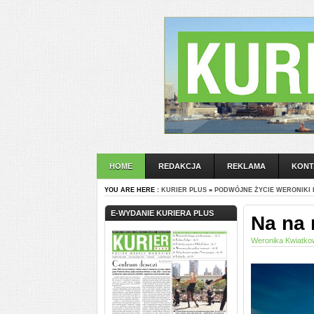
HOME
REDAKCJA
REKLAMA
KONT
YOU ARE HERE :
KURIER PLUS
»
PODWÓJNE ŻYCIE WERONIKI 
E-WYDANIE KURIERA PLUS
Na na 
Weronika Kwiatk