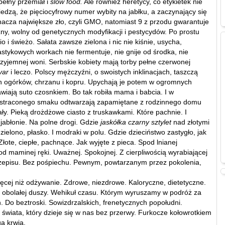
 pełny przemiał i
slow food.
Ale również heretycy, co etykietek nie
wiedzą, że pięciocyfrowy numer wybity na jabłku, a zaczynający się
znacza największe zło, czyli GMO, natomiast 9 z przodu gwarantuje
ny, wolny od genetycznych modyfikacji i pestycydów. Po prostu
io i świeżo. Sałata zawsze zielona i nic nie kiśnie, usycha,
astykowych workach nie fermentuje, nie gnije od środka, nie
rzyjemnej woni. Serbskie kobiety mają torby pełne czerwonej
var
i leczo. Polscy mężczyźni, o swoistych inklinacjach, taszczą
h ogórków, chrzanu i kopru. Upychają je potem w ogromnych
awiają suto czosnkiem. Bo tak robiła mama i babcia. I w
 straconego smaku odtwarzają zapamiętane z rodzinnego domu
ały. Pieką drożdżowe ciasto z truskawkami. Które pachnie. I
 jabłonie. Na polne drogi. Gdzie
jaskółka czarny sztylet
nad złotymi
zielono, płasko. I modraki w polu. Gdzie dzieciństwo zastygło, jak
Złote, ciepłe, pachnące. Jak wyjęte z pieca. Spod lnianej
od maminej ręki. Uważnej. Spokojnej. Z cierpliwością wyrabiającej
rzepisu. Bez pośpiechu. Pewnym, powtarzanym przez pokolenia,
ięcej niż odżywanie. Zdrowe, niezdrowe. Kaloryczne, dietetyczne.
 obolałej duszy. Wehikuł czasu. Którym wyruszamy w podróż za
. Do beztroski. Sowizdrzalskich, frenetycznych popołudni.
świata, który dzieje się w nas bez przerwy. Furkocze kołowrotkiem
a krwią.