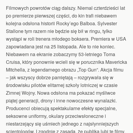
*
Filmowych powrotów ciąg dalszy. Niemal czterdzieści lat
po premierze pierwszej części, do kin trafi niebawem
kolejna odsłona historii Rocky’ego Balboa. Sylvester
Stallone tym razem nie będzie się bił w ringu, tylko
wystąpi w roli trenera młodego boksera. Premiera w USA
zapowiadana jest na 25 listopada. Ale to nie koniec.
Niebawem na ekranie zobaczymy 53-letniego Toma
Cruisa, który ponownie wcieli się w porucznika Mavericka
Mitchella, z legendarnego obrazu „Top Gun”. Akcja filmu
– jak wszyscy dobrze pamiętają – rozgrywała się w
środowisku pilotów elitarnej szkoły lotniczej w czasie
Zimnej Wojny. Nowa odsłona ma pokazać myśliwce
piątej generacji, drony i inne nowoczesne wynalazki.
Producenci obiecują spektakularne efekty specjalne,
seksowne uniformy, okulary przeciwsłoneczne i
niestarzejący się uśmiech jednego z najsłynniejszych
scientologów. I zgodnie z zasadą, że publika lubi te filmy,