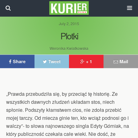
July 2, 2015
Plotki
Weronika Kwiatkowska
Share
Tweet
+ 1
Mail
„Prawda przebudziła się, by przeciąć tę historię. Ze
wszystkich dawnych złudzeń układam stos, niech
spłonie. Podszyty kłamstwem cios, nie zdoła przebić
mojej tarczy. Od miecza ginie ten, kto wciąż podnosi go i
walczy”- to słowa najnowszego singla Edyty Górniak, na
który publiczność czekała całe wieki. Nie dość, że