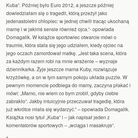
Kuba”. Później było Euro 2012, a jeszcze później
dowiedziałam się o tragedii, którą przeżył jako
jedenastoletni chłopiec: w jednej chwili tracąc ukochaną
mamę i w jakimś sensie również ojca.”- opowiada
Domagalik. W książce sportowiec otwarcie mówi o
traumie, która stała się jego udziałem, kiedy ojciec na
jego oczach zamordował matkę. „Jest taka scena, która
za każdym razem robi na mnie wrażenie – wyznaje
dziennikarka. Żyje jeszcze mama Kuby, rozwiązuje
krzyżówkę, a on w tym samym pokoju układa puzzle. W
pewnym momencie podbiega do mamy, zaczyna płakać i
mówi: „Mamo, nie wiem co bym zrobił, gdyby ciebie
zabrakło”. Jakby intuicyjnie przeczuwał tragedię, która
już wkrótce miała się wydarzyć.” – opowiada Domagalik.
Książka nosi tytuł „Kuba” i – jak napisał jeden z
komentatorów sportowych – „wciąga i masakruje”.