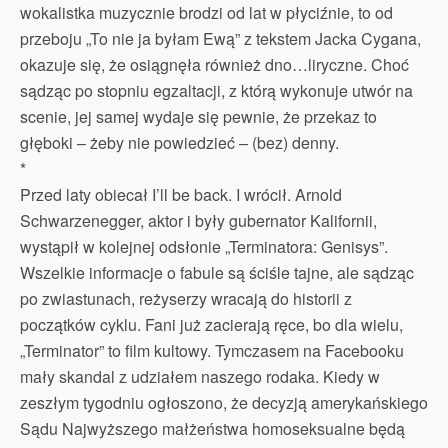
wokalistka muzycznie brodzi od lat w płyciźnie, to od
przeboju „To nie ja byłam Ewą” z tekstem Jacka Cygana,
okazuje się, że osiągnęła również dno…liryczne. Choć
sądząc po stopniu egzaltacji, z którą wykonuje utwór na
scenie, jej samej wydaje się pewnie, że przekaz to
głęboki – żeby nie powiedzieć – (bez) denny.
*
Przed laty obiecał I’ll be back. I wrócił. Arnold
Schwarzenegger, aktor i były gubernator Kalifornii,
wystąpił w kolejnej odsłonie „Terminatora: Genisys”.
Wszelkie informacje o fabule są ściśle tajne, ale sądząc
po zwiastunach, reżyserzy wracają do historii z
początków cyklu. Fani już zacierają ręce, bo dla wielu,
„Terminator” to film kultowy. Tymczasem na Facebooku
mały skandal z udziałem naszego rodaka. Kiedy w
zeszłym tygodniu ogłoszono, że decyzją amerykańskiego
Sądu Najwyższego małżeństwa homoseksualne będą