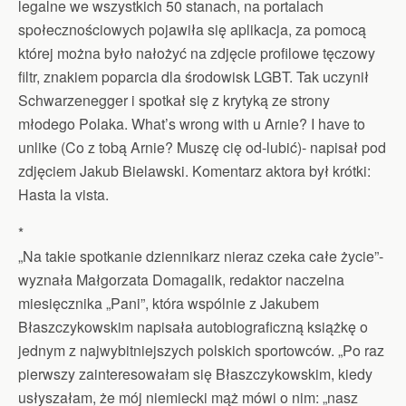
legalne we wszystkich 50 stanach, na portalach
społecznościowych pojawiła się aplikacja, za pomocą
której można było nałożyć na zdjęcie profilowe tęczowy
filtr, znakiem poparcia dla środowisk LGBT. Tak uczynił
Schwarzenegger i spotkał się z krytyką ze strony
młodego Polaka. What’s wrong with u Arnie? I have to
unlike (Co z tobą Arnie? Muszę cię od-lubić)- napisał pod
zdjęciem Jakub Bielawski. Komentarz aktora był krótki:
Hasta la vista.
*
„Na takie spotkanie dziennikarz nieraz czeka całe życie”-
wyznała Małgorzata Domagalik, redaktor naczelna
miesięcznika „Pani”, która wspólnie z Jakubem
Błaszczykowskim napisała autobiograficzną książkę o
jednym z najwybitniejszych polskich sportowców. „Po raz
pierwszy zainteresowałam się Błaszczykowskim, kiedy
usłyszałam, że mój niemiecki mąż mówi o nim: „nasz