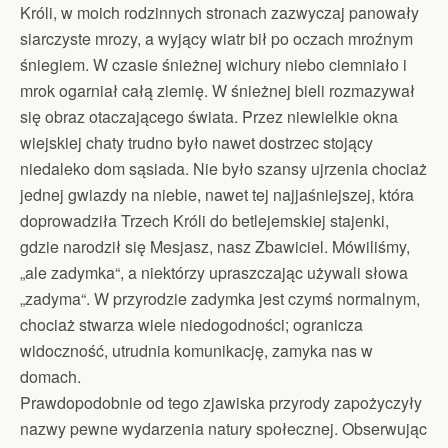
Króli, w moich rodzinnych stronach zazwyczaj panowały
siarczyste mrozy, a wyjący wiatr bił po oczach mroźnym
śniegiem. W czasie śnieżnej wichury niebo ciemniało i
mrok ogarniał całą ziemię. W śnieżnej bieli rozmazywał
się obraz otaczającego świata. Przez niewielkie okna
wiejskiej chaty trudno było nawet dostrzec stojący
niedaleko dom sąsiada. Nie było szansy ujrzenia chociaż
jednej gwiazdy na niebie, nawet tej najjaśniejszej, która
doprowadziła Trzech Króli do betlejemskiej stajenki,
gdzie narodził się Mesjasz, nasz Zbawiciel. Mówiliśmy,
„ale zadymka“, a niektórzy upraszczając używali słowa
„zadyma“. W przyrodzie zadymka jest czymś normalnym,
chociaż stwarza wiele niedogodności; ogranicza
widoczność, utrudnia komunikację, zamyka nas w
domach.
Prawdopodobnie od tego zjawiska przyrody zapożyczyły
nazwy pewne wydarzenia natury społecznej. Obserwując