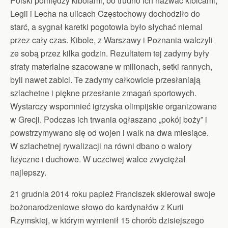
Polski pomiędzy kibolami, bo trudno ich nazwać kibicami,
Legii i Lecha na ulicach Częstochowy dochodziło do
starć, a sygnał karetki pogotowia było słychać niemal
przez cały czas. Kibole, z Warszawy i Poznania walczyli
ze sobą przez kilka godzin. Rezultatem tej zadymy były
straty materialne szacowane w milionach, setki rannych,
byli nawet zabici. Te zadymy całkowicie przesłaniają
szlachetne i piękne przesłanie zmagań sportowych.
Wystarczy wspomnieć igrzyska olimpijskie organizowane
w Grecji. Podczas ich trwania ogłaszano „pokój boży” i
powstrzymywano się od wojen i walk na dwa miesiące.
W szlachetnej rywalizacji na równi dbano o walory
fizyczne i duchowe. W uczciwej walce zwyciężał
najlepszy.
21 grudnia 2014 roku papież Franciszek skierował swoje
bożonarodzeniowe słowo do kardynałów z Kurii
Rzymskiej, w którym wymienił 15 chorób dzisiejszego