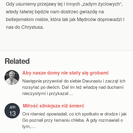
Gdy usuniemy przejawy tej i innych „zadym życiowych“,
wtedy łatwiej będzie nam dostrzec gwiazdę na
betlejemskim niebie, która tak jak Mędrców doprowadzi i
nas do Chrystusa.
Related
Aby nasze domy nie stały się grobami
Następnie przywołał do siebie Dwunastu i zaczął ich
rozsyłać po dwóch. Dał im też władzę nad duchami
nieczystymi i przykazał…
Miłość silniejsza niż śmierć
APR
13
Oni również opowiadali, co ich spotkało w drodze i jak
Go poznali przy łamaniu chleba. A gdy rozmawiali o
tym,…