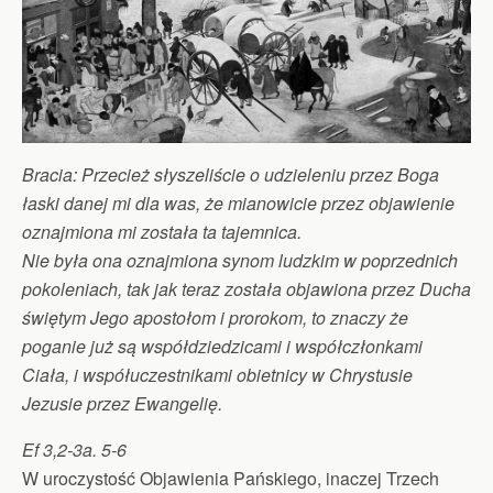
Bracia: Przecież słyszeliście o udzieleniu przez Boga
łaski danej mi dla was, że mianowicie przez objawienie
oznajmiona mi została ta tajemnica.
Nie była ona oznajmiona synom ludzkim w poprzednich
pokoleniach, tak jak teraz została objawiona przez Ducha
świętym Jego apostołom i prorokom, to znaczy że
poganie już są współdziedzicami i współczłonkami
Ciała, i współuczestnikami obietnicy w Chrystusie
Jezusie przez Ewangelię.
Ef 3,2-3a. 5-6
W uroczystość Objawienia Pańskiego, inaczej Trzech