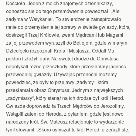
Kościoła. Jeden z moich znajomych dziennikarzy,
odnosząc się do tego przemówienia powiedział: „Ale
zadyma w Watykanie”. To stwierdzenie zainspirowało
mnie do przemyślenia tej sprawy w świetle gwiazdy, którą
dostrzegli Trzej Królowie, zwani Mędrcami lub Magami i
za jej przewodem wyruszyli do Betlejem, gdzie w małym
Dziecięciu rozpoznali Króla i Mesjasza. Oddali Mu
pokłon i złożyli dary. Na swojej drodze do Chrystusa
napotykali różne przeszkody, które przesłaniały jasność
przewodniej gwiazdy. Używając przenośni możemy
powiedzieć, że były to przejawy „zadymy”, która
przesłaniała obraz Chrystusa. Jednym z największych
„zadymiarzy”, który stanął na ich drodze był król Herod.
Gwiazda doprowadziła Trzech Mędrców do Jerozolimy.
Wstąpili zatem do Heroda, z pytaniem, gdzie jest nowo
narodzony król. Św. Mateusz relacjonuje to wydarzenie
tymi słowami: „Skoro usłyszał to król Herod, przeraził się,