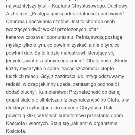
najważniejszy tytuł – Kapłana Chrystusowego. Duchowy
Alzheimer: „Postępujący spadek zdolności duchowych”.
Choroba ubóstwiania szefów: Jest to choroba osób
tworzących dwór wokół przełożonych, ofiar
karierowiczostwa i oportunizmu. Pełnią swoją posługę
myśląc tylko o tym, co powinni zyskać, a nie o tym, co
powinni dać. Są to ludzie małostkowi, kierujący się
jedynie „swoim zgubnym egoizmem”. Obojętność: „Kiedy
każdy myśli tylko o sobie, tracąc szczerość i ciepło
ludzkich relacji. Gdy, z zazdrości lub intrygi odczuwamy
radość, widząc jak inny upada, zamiast go podnosić i
dodać otuchy”. Kumoterstwo: Przynależność do danej
grupki staje się silniejsza niż przynależność do Ciała, a w
niektórych sytuacjach, do samego Chrystusa. I tak
powstają kliki, w których kumoterstwo przesłania dobro
Kościoła i wiernych. Stają się „rakiem” w organizmie
Kościoła.