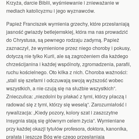
Krzyża, darcie Biblii, wyśmiewanie i znieważanie w
mediach katolicyzmu i jego wyznawców.
Papież Franciszek wymienia grzechy, które przesłaniają
jasność gwiazdy betlejemskiej, która ma nas prowadzić
do Chrystusa, są pewnego rodzaju zadymą. Papież
zaznaczył, że wymienione przez niego choroby i pokusy,
dotyczą nie tylko Kurii, ale są zagrożeniem dla każdego
chrześcijanina i każdej wspólnoty, zgromadzenia, parafii,
ruchu kościelnego. Oto kilka z nich. Choroba ważności:
„stali się szefami i odczuwają swoją wyższość wobec
wszystkich, a nie czują się na służbie wszystkich”.
Znieczulica: „niezdolni by płakać z tymi, którzy płaczą i
radować się z tymi, którzy się weselą”. Zarozumiałość i
rywalizacja: „Kiedy pozory, kolory szat i zaszczytne
insygnia stają się głównym celem życia”. Wymieniane
przy każdej okazji tytułów profesora, doktora, kanonika,
prałata i jeszcze Bóg wie czego przesłaniają