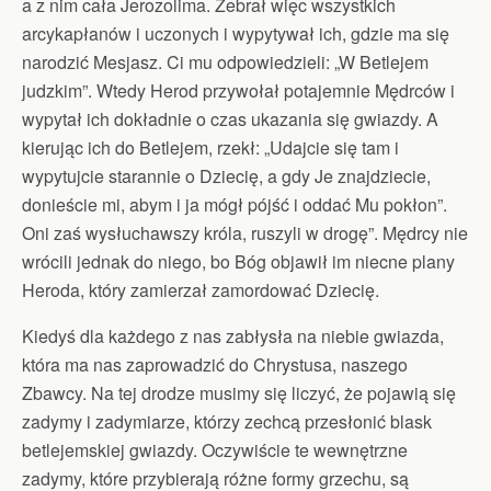
a z nim cała Jerozolima. Zebrał więc wszystkich
arcykapłanów i uczonych i wypytywał ich, gdzie ma się
narodzić Mesjasz. Ci mu odpowiedzieli: „W Betlejem
judzkim”. Wtedy Herod przywołał potajemnie Mędrców i
wypytał ich dokładnie o czas ukazania się gwiazdy. A
kierując ich do Betlejem, rzekł: „Udajcie się tam i
wypytujcie starannie o Dziecię, a gdy Je znajdziecie,
donieście mi, abym i ja mógł pójść i oddać Mu pokłon”.
Oni zaś wysłuchawszy króla, ruszyli w drogę”. Mędrcy nie
wrócili jednak do niego, bo Bóg objawił im niecne plany
Heroda, który zamierzał zamordować Dziecię.
Kiedyś dla każdego z nas zabłysła na niebie gwiazda,
która ma nas zaprowadzić do Chrystusa, naszego
Zbawcy. Na tej drodze musimy się liczyć, że pojawią się
zadymy i zadymiarze, którzy zechcą przesłonić blask
betlejemskiej gwiazdy. Oczywiście te wewnętrzne
zadymy, które przybierają różne formy grzechu, są