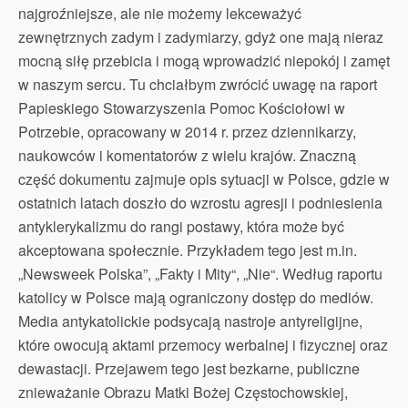
najgroźniejsze, ale nie możemy lekceważyć
zewnętrznych zadym i zadymiarzy, gdyż one mają nieraz
mocną siłę przebicia i mogą wprowadzić niepokój i zamęt
w naszym sercu. Tu chciałbym zwrócić uwagę na raport
Papieskiego Stowarzyszenia Pomoc Kościołowi w
Potrzebie, opracowany w 2014 r. przez dziennikarzy,
naukowców i komentatorów z wielu krajów. Znaczną
część dokumentu zajmuje opis sytuacji w Polsce, gdzie w
ostatnich latach doszło do wzrostu agresji i podniesienia
antyklerykalizmu do rangi postawy, która może być
akceptowana społecznie. Przykładem tego jest m.in.
„Newsweek Polska”, „Fakty i Mity“, „Nie“. Według raportu
katolicy w Polsce mają ograniczony dostęp do mediów.
Media antykatolickie podsycają nastroje antyreligijne,
które owocują aktami przemocy werbalnej i fizycznej oraz
dewastacji. Przejawem tego jest bezkarne, publiczne
znieważanie Obrazu Matki Bożej Częstochowskiej,