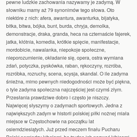
pewne ludzkie zachowania nazywamy je zadymą. W
słowniku mamy aż 79 synonimów tego słowa. Oto
niektóre z nich: afera, awantura, awanturka, bijatyka,
bitka, bitwa, bójka, bunt, burda, chryja, demolka,
demonstracje, draka, granda, heca na czternaście fajerek,
jatka, kłótnia, komedia, krótkie spięcie, manifestacje,
mordobicie, nawalanka, niepokoje społeczne,
nieporozumienie, okładanie się, opera, ostra wymiana
zdań, potyczka, pyskówka, raban, rękoczyny, rozróba,
rozróbka, rozruchy, scena, scysja, skandal. O ile zadyma
śnieżna, mimo pewnych niedogodności może być piękna,
o tyle zadyma społeczna najczęściej jest czymś złym.
Przesłania prawdziwe dobro i często je niszczy.
Najwięcej słyszymy o zadymach sportowych. Jedna z
największych zadym w historii polskiej piłki nożnej miała
miejsce w Częstochowie na początku lat
osiemdziesiątych. Już przed meczem finału Pucharu