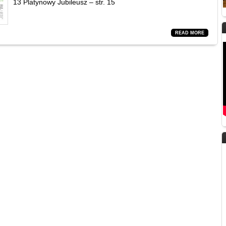
13 Platynowy Jubileusz – str. 15
READ MORE