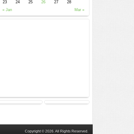
23
24
25
26
27
28
« Jan
Mar »
Copyright © 2026. All Rights Reserved.