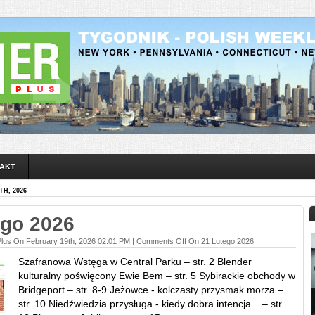
AKT
H, 2026
ego 2026
Plus On February 19th, 2026 02:01 PM |
Comments Off
On 21 Lutego 2026
Szafranowa Wstęga w Central Parku – str. 2 Blender
kulturalny poświęcony Ewie Bem – str. 5 Sybirackie obchody w
Bridgeport – str. 8-9 Jeżowce - kolczasty przysmak morza –
str. 10 Niedźwiedzia przysługa - kiedy dobra intencja... – str.