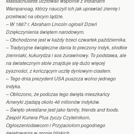
Massachusetts ucztowali wspólnie z Indianami
Wampanoag, którzy nauczyli ich jak uprawiać ziemię i
przetrwać na obcym lądzie.
– W 1867 r. Abraham Lincoln ogłosił Dzień
Dziękczynienia świętem narodowym.
– Obchodzone jest w każdy trzeci czwartek października.
– Tradycyjne świąteczne dania to pieczony indyk, słodkie
ziemniaki, kukurydza i sos żurawinowy. To podstawa, ale
na światecznym stole znajduje się dużo więcej
pyszności, z kończącym ucztę dyniowym ciastem.
– Tego dnia prezydent USA puszcza wolno jednego
indyka.
– Obliczono, że podczas tego święta mieszkańcy
Ameryki zjadają około 46 milionów indyków.
– Święto określane jest jako family, friends and foods.
Zespół Kuriera Plus życzy Czytelnikom,
Ogłoszeniodawcom i Przyjaciołom pogodnego
świętowania w gronie bliskich.