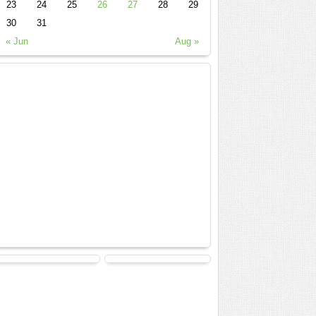
23
24
25
26
27
28
29
30
31
« Jun
Aug »