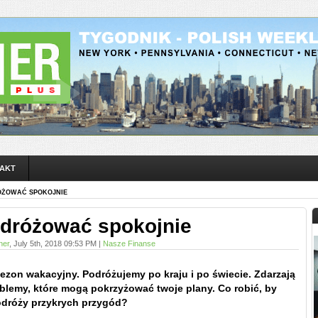
AKT
ÓŻOWAĆ SPOKOJNIE
dróżować spokojnie
ner
, July 5th, 2018 09:53 PM |
Nasze Finanse
sezon wakacyjny. Podróżujemy po kraju i po świecie. Zdarzają
oblemy, które mogą pokrzyżować twoje plany. Co robić, by
dróży przykrych przygód?