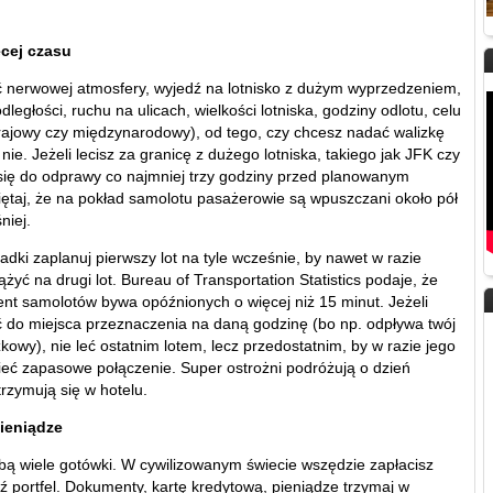
ęcej czasu
 nerwowej atmosfery, wyjedź na lotnisko z dużym wyprzedzeniem,
ległości, ruchu na ulicach, wielkości lotniska, godziny odlotu, celu
krajowy czy międzynarodowy), od tego, czy chcesz nadać walizkę
nie. Jeżeli lecisz za granicę z dużego lotniska, takiego jak JFK czy
się do odprawy co najmniej trzy godziny przed planowanym
ętaj, że na pokład samolotu pasażerowie są wpuszczani około pół
niej.
adki zaplanuj pierwszy lot na tyle wcześnie, by nawet w razie
żyć na drugi lot. Bureau of Transportation Statistics podaje, że
ent samolotów bywa opóźnionych o więcej niż 15 minut. Jeżeli
 do miejsca przeznaczenia na daną godzinę (bo np. odpływa twój
kowy), nie leć ostatnim lotem, lecz przedostatnim, by w razie jego
eć zapasowe połączenie. Super ostrożni podróżują o dzień
trzymują się w hotelu.
ieniądze
bą wiele gotówki. W cywilizowanym świecie wszędzie zapłacisz
ź portfel. Dokumenty, kartę kredytową, pieniądze trzymaj w