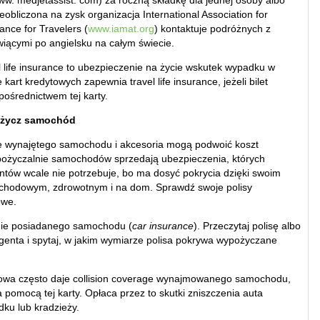
ww. medjetassist. com) za roczną składkę dla jednej osoby albo
ieobliczona na zysk organizacja International Association for
ance for Travelers (
www.iamat.org
) kontaktuje podróżnych z
iącymi po angielsku na całym świecie.
 life insurance to ubezpieczenie na życie wskutek wypadku w
 kart kredytowych zapewnia travel life insurance, jeżeli bilet
pośrednictwem tej karty.
życz samochód
e wynajętego samochodu i akcesoria mogą podwoić koszt
ożyczalnie samochodów sprzedają ubezpieczenia, których
entów wcale nie potrzebuje, bo ma dosyć pokrycia dzięki swoim
chodowym, zdrowotnym i na dom. Sprawdź swoje polisy
owe.
nie posiadanego samochodu (
car insurance
). Przeczytaj polisę albo
enta i spytaj, w jakim wymiarze polisa pokrywa wypożyczane
towa często daje collision coverage wynajmowanego samochodu,
 pomocą tej karty. Opłaca przez to skutki zniszczenia auta
ku lub kradzieży.