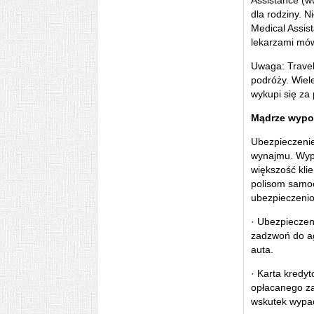
Assistance (w
dla rodziny. N
Medical Assist
lekarzami mów
Uwaga: Travel
podróży. Wiele
wykupi się za 
Mądrze wypo
Ubezpieczeni
wynajmu. Wyp
większość kli
polisom samo
ubezpieczeni
· Ubezpiecze
zadzwoń do ag
auta.
· Karta kredy
opłacanego za
wskutek wypad