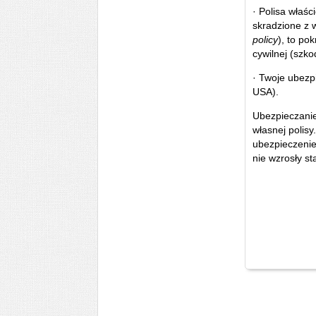
· Polisa właśc
skradzione z 
policy
), to po
cywilnej (szk
· Twoje ubezpi
USA).
Ubezpieczani
własnej polis
ubezpieczeni
nie wzrosły s