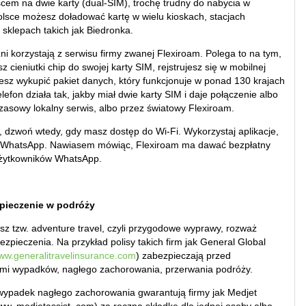
scem na dwie karty (dual-SIM), trochę trudny do nabycia w
lsce możesz doładować kartę w wielu kioskach, stacjach
sklepach takich jak Biedronka.
ni korzystają z serwisu firmy zwanej Flexiroam. Polega to na tym,
z cieniutki chip do swojej karty SIM, rejstrujesz się w mobilnej
żesz wykupić pakiet danych, który funkcjonuje w ponad 130 krajach
elefon działa tak, jakby miał dwie karty SIM i daje połączenie albo
zasowy lokalny serwis, albo przez światowy Flexiroam.
, dzwoń wtedy, gdy masz dostęp do Wi-Fi. Wykorzystaj aplikacje,
y WhatsApp. Nawiasem mówiąc, Flexiroam ma dawać bezpłatny
użytkowników WhatsApp.
pieczenie w podróży
asz tzw. adventure travel, czyli przygodowe wyprawy, rozważ
zpieczenia. Na przykład polisy takich firm jak General Global
ww.generalitravelinsurance.com
) zabezpieczają przed
mi wypadków, nagłego zachorowania, przerwania podróży.
wypadek nagłego zachorowania gwarantują firmy jak Medjet