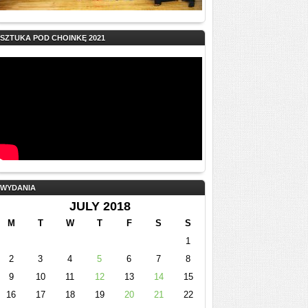
SZTUKA POD CHOINKĘ 2021
WYDANIA
JULY 2018
M
T
W
T
F
S
S
1
2
3
4
5
6
7
8
9
10
11
12
13
14
15
16
17
18
19
20
21
22