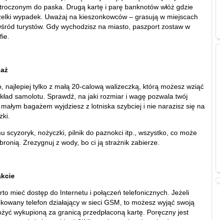
zytroczonym do paska. Drugą kartę i parę banknotów włóż gdzie
szelki wypadek. Uważaj na kieszonkowców – grasują w miejscach
śród turystów. Gdy wychodzisz na miasto, paszport zostaw w
ie.
gaż
, najlepiej tylko z małą 20-calową walizeczką, którą możesz wziąć
kład samolotu. Sprawdź, na jaki rozmiar i wagę pozwala twój
małym bagażem wyjdziesz z lotniska szybciej i nie narazisz się na
zki.
 scyzoryk, nożyczki, pilnik do paznokci itp., wszystko, co może
 bronią. Zrezygnuj z wody, bo ci ją strażnik zabierze.
kcie
o mieć dostęp do Internetu i połączeń telefonicznych. Jeżeli
kowany telefon działający w sieci GSM, to możesz wyjąć swoją
łożyć wykupioną za granicą przedpłaconą kartę. Poręczny jest