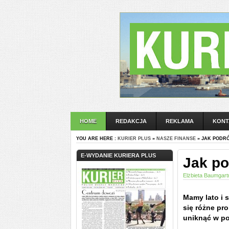
HOME
REDAKCJA
REKLAMA
KONT
YOU ARE HERE :
KURIER PLUS
»
NASZE FINANSE
» JAK PODR
E-WYDANIE KURIERA PLUS
Jak po
Elżbieta Baumgart
Mamy lato i 
się różne pr
uniknąć w po