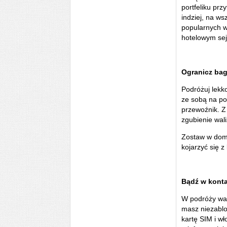
portfeliku pr
indziej, na w
popularnych w
hotelowym sejf
Ogranicz ba
Podróżuj lekko
ze sobą na po
przewoźnik. Z 
zgubienie wali
Zostaw w domu
kojarzyć się z
Bądź w konta
W podróży wart
masz niezablo
kartę SIM i w