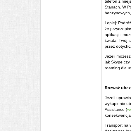
telefon z miej
Stanach. W Po
benzynowych, 
Lepiej: Podróż
że przyczepias
aplikacji i mo
świata. Twój t
przez dotychc
Jeżeli możesz
jak Skype cz
roaming dla 
Rozważ ubez
Jeżeli uprawi
wykupienie ube
Assistance (
w
konsekwencja
Transport na 