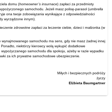
iciela domu (
homeowner’s insurnace
) zapłaci za przedmioty
wypożyczonego samochodu. Jeżeli masz polisę-parasol (
umbrella
kryje ona twoje zobowiązania wynikające z odpowiedzialności
ody wyrządzone innym).
eczenie zdrowotne zapłaci za leczenie ciebie, dzieci i małżonka (w
e wynajmowanego samochodu ma sens, gdy nie masz żadnej innej
y. Ponadto, niektórzy kierowcy wolą wykupić dodatkowe
e wypożyczanego samochodu dla spokoju, ażeby w razie wypadku
tawki za ich prywatne samochodowe ubezpieczenie.
Miłych i bezpiecznych podróży
życzy
Elżbieta Baumgartner