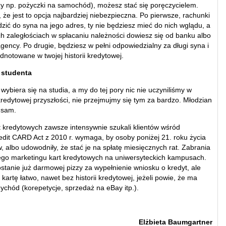
zy np. pożyczki na samochód), możesz stać się poręczycielem.
, że jest to opcja najbardziej niebezpieczna. Po pierwsze, rachunki
zić do syna na jego adres, ty nie będziesz mieć do nich wglądu, a
h zaległościach w spłacaniu należności dowiesz się od banku albo
agency. Po drugie, będziesz w pełni odpowiedzialny za długi syna i
dnotowane w twojej historii kredytowej.
 studenta
 wybiera się na studia, a my do tej pory nic nie uczyniliśmy w
kredytowej przyszłości, nie przejmujmy się tym za bardzo. Młodzian
 sam.
 kredytowych zawsze intensywnie szukali klientów wśród
edit CARD Act z 2010 r. wymaga, by osoby poniżej 21. roku życia
, albo udowodniły, że stać je na spłatę miesięcznych rat. Zabrania
go marketingu kart kredytowych na uniwersyteckich kampusach.
stanie już darmowej pizzy za wypełnienie wniosku o kredyt, ale
kartę łatwo, nawet bez historii kredytowej, jeżeli powie, że ma
zychód (korepetycje, sprzedaż na eBay itp.).
Elżbieta Baumgartner