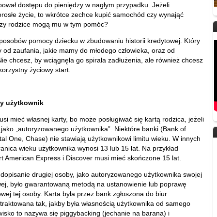
bował dostępu do pieniędzy w nagłym przypadku. Jeżeli
rosłe życie, to wkrótce zechce kupić samochód czy wynająć
Czy rodzice mogą mu w tym pomóc?
a sposobów pomocy dziecku w zbudowaniu historii kredytowej. Który
y od zaufania, jakie mamy do młodego człowieka, oraz od
Nie chcesz, by wciągnęła go spirala zadłużenia, ale również chcesz
orzystny życiowy start.
y użytkownik
si mieć własnej karty, bo może posługiwać się kartą rodzica, jeżeli
e jako „autoryzowanego użytkownika”. Niektóre banki (Bank of
tal One, Chase) nie stawiają użytkownikowi limitu wieku. W innych
ranica wieku użytkownika wynosi 13 lub 15 lat. Na przykład
rt American Express i Discover musi mieć skończone 15 lat.
 dopisanie drugiej osoby, jako autoryzowanego użytkownika swojej
wej, było gwarantowaną metodą na ustanowienie lub poprawę
towej tej osoby. Karta była przez bank zgłoszona do biur
 traktowana tak, jakby była własnością użytkownika od samego
wisko to nazywa się piggybacking (jechanie na barana) i