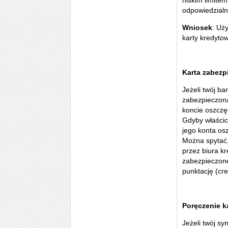
niskim limite
odpowiedzialn
Wniosek
: Uży
karty kredytow
Karta zabezp
Jeżeli twój ba
zabezpieczoną
koncie oszczęd
Gdyby właścic
jego konta o
Można spytać, 
przez biura kr
zabezpieczone
punktację (cre
Poręczenie k
Jeżeli twój sy