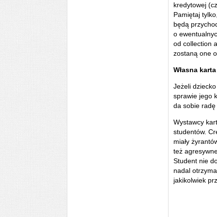
kredytowej (c
Pamiętaj tylko
będą przychod
o ewentualnyc
od collection 
zostaną one o
Własna karta
Jeżeli dziecko
sprawie jego 
da sobie radę
Wystawcy kart
studentów. Cr
miały żyrantów
też agresywne
Student nie do
nadal otrzyma 
jakikolwiek pr