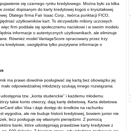
ojawienie się czarnego rynku kredytowego. Można było za kilka
ów zostać dopisanym do karty kredytowej kogoś o kryształowej
towej. Dlatego firma Fair Isaac Corp., twórca punktacji FICO,
ględniać użytkowników kart. To skrzywdziło miliony uczciwych
 więc firm poddała się społecznemu naciskowi i w swoim modelu
ędnia informacje o autentycznych użytkownikach, ale eliminuje
zane. Również model VantageScore opracowany przez trzy
ura kredytowe, uwzględnia tylko pozytywne informacje o
wa
nik ma prawo dowolnie posługiwać się kartą bez obowiązku jej
ce mało odpowiedzialnej młodzieży szukają innego rozwiązania.
udostępnia tzw. „konta studenckie” i każdemu młodemu
którzy takie konto otworzy, dają kartę debetową. Karta debetowa
terCard albo Visa i daje dostęp do środków na rachunku
t wygodna, ale nie buduje historii kredytowej, bowiem junior nie
zek, lecz posługuje się własnymi pieniędzmi. Z pomocą
ektóre banki, które udostępniają prawdziwe karty kredytowe z