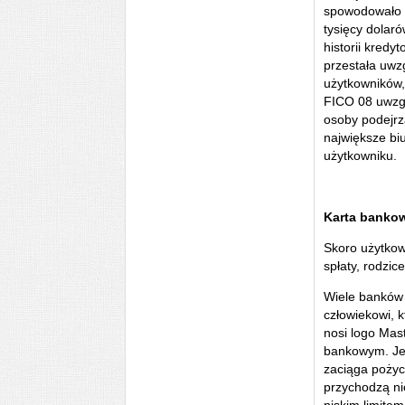
spowodowało p
tysięcy dolar
historii kredy
przestała uwz
użytkowników,
FICO 08 uwzgl
osoby podejr
największe bi
użytkowniku.
Karta banko
Skoro użytkow
spłaty, rodzi
Wiele banków 
człowiekowi, 
nosi logo Mas
bankowym. Jes
zaciąga pożyc
przychodzą ni