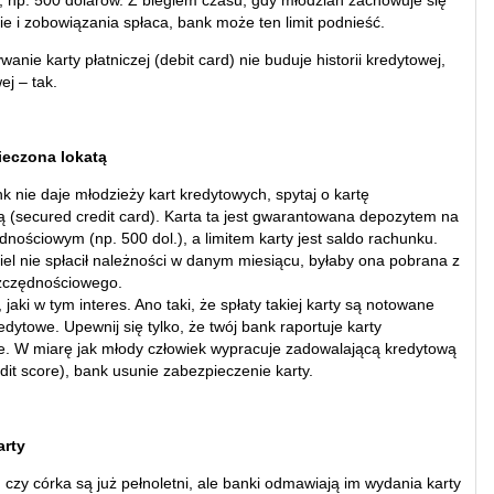
m, np. 500 dolarów. Z biegiem czasu, gdy młodzian zachowuje się
ie i zobowiązania spłaca, bank może ten limit podnieść.
wanie karty płatniczej (debit card) nie buduje historii kredytowej,
ej – tak.
ieczona lokatą
nk nie daje młodzieży kart kredytowych, spytaj o kartę
 (secured credit card). Karta ta jest gwarantowana depozytem na
nościowym (np. 500 dol.), a limitem karty jest saldo rachunku.
iel nie spłacił należności w danym miesiącu, byłaby ona pobrana z
szczędnościowego.
jaki w tym interes. Ano taki, że spłaty takiej karty są notowane
edytowe. Upewnij się tylko, że twój bank raportuje karty
. W miarę jak młody człowiek wypracuje zadowalającą kredytową
dit score), bank usunie zabezpieczenie karty.
arty
n czy córka są już pełnoletni, ale banki odmawiają im wydania karty