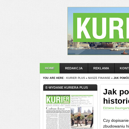
HOME
REDAKCJA
REKLAMA
KONT
YOU ARE HERE :
KURIER PLUS
»
NASZE FINANSE
» JAK POMÓ
E-WYDANIE KURIERA PLUS
Jak p
histor
Elżbieta Baumgart
Czy dopisanie
zbudowaniu his