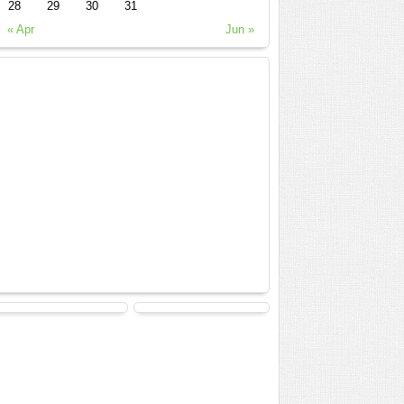
28
29
30
31
« Apr
Jun »