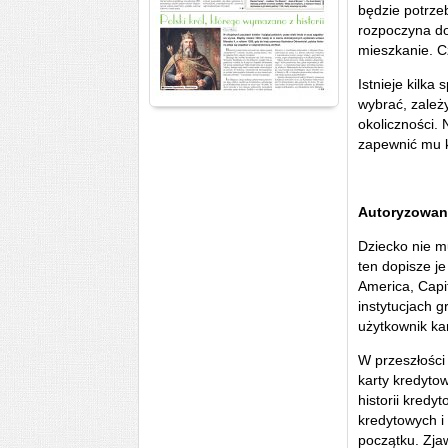
będzie potrze
rozpoczyna do
mieszkanie. 
Istnieje kilk
wybrać, zależ
okoliczności. 
zapewnić mu k
Autoryzowan
Dziecko nie mu
ten dopisze j
America, Capi
instytucjach g
użytkownik ka
W przeszłości
karty kredyto
historii kredy
kredytowych i
początku. Zja