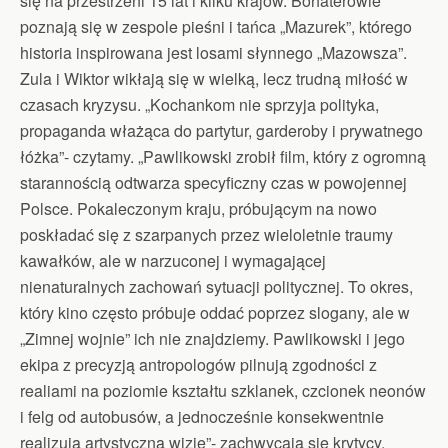
się na przestrzeni 15 lat i kilku krajów. Bohaterowie
poznają się w zespole pieśni i tańca „Mazurek”, którego
historia inspirowana jest losami słynnego „Mazowsza”.
Zula i Wiktor wikłają się w wielką, lecz trudną miłość w
czasach kryzysu. „Kochankom nie sprzyja polityka,
propaganda włażąca do partytur, garderoby i prywatnego
łóżka”- czytamy. „Pawlikowski zrobił film, który z ogromną
starannością odtwarza specyficzny czas w powojennej
Polsce. Pokaleczonym kraju, próbującym na nowo
poskładać się z szarpanych przez wieloletnie traumy
kawałków, ale w narzuconej i wymagającej
nienaturalnych zachowań sytuacji politycznej. To okres,
który kino często próbuje oddać poprzez slogany, ale w
„Zimnej wojnie” ich nie znajdziemy. Pawlikowski i jego
ekipa z precyzją antropologów pilnują zgodności z
realiami na poziomie kształtu szklanek, czcionek neonów
i felg od autobusów, a jednocześnie konsekwentnie
realizują artystyczną wizję”- zachwycają się krytycy.