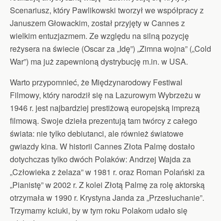
Scenariusz, który Pawlikowski tworzył we współpracy z
Januszem Głowackim, został przyjęty w Cannes z
wielkim entuzjazmem. Ze względu na silną pozycję
reżysera na świecie (Oscar za „Idę”) „Zimna wojna” („Cold
War”) ma już zapewnioną dystrybucję m.in. w USA.
Warto przypomnieć, że Międzynarodowy Festiwal
Filmowy, który narodził się na Lazurowym Wybrzeżu w
1946 r. jest najbardziej prestiżową europejską imprezą
filmową. Swoje dzieła prezentują tam twórcy z całego
świata: nie tylko debiutanci, ale również światowe
gwiazdy kina. W historii Cannes Złota Palmę dostało
dotychczas tylko dwóch Polaków: Andrzej Wajda za
„Człowieka z żelaza” w 1981 r. oraz Roman Polański za
„Pianistę” w 2002 r. Z kolei Złotą Palmę za rolę aktorską
otrzymała w 1990 r. Krystyna Janda za „Przesłuchanie”.
Trzymamy kciuki, by w tym roku Polakom udało się