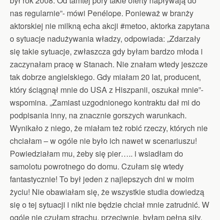
był rok 2008. Od tamtej pory takie oferty napływają do
nas regularnie”- mówi Penélope. Ponieważ w branży
aktorskiej nie milkną echa akcji #metoo, aktorka zapytana
o sytuacje nadużywania władzy, odpowiada: „Zdarzały
się takie sytuacje, zwłaszcza gdy byłam bardzo młoda i
zaczynałam pracę w Stanach. Nie znałam wtedy jeszcze
tak dobrze angielskiego. Gdy miałam 20 lat, producent,
który ściągnął mnie do USA z Hiszpanii, oszukał mnie”-
wspomina. „Zamiast uzgodnionego kontraktu dał mi do
podpisania inny, na znacznie gorszych warunkach.
Wynikało z niego, że miałam też robić rzeczy, których nie
chciałam – w ogóle nie było ich nawet w scenariuszu!
Powiedziałam mu, żeby się pier….. i wsiadłam do
samolotu powrotnego do domu. Czułam się wtedy
fantastycznie! To był jeden z najlepszych dni w moim
życiu! Nie obawiałam się, że wszystkie studia dowiedzą
się o tej sytuacji i nikt nie będzie chciał mnie zatrudnić. W
ogóle nie czułam strachu, przeciwnie, byłam pełna siły.