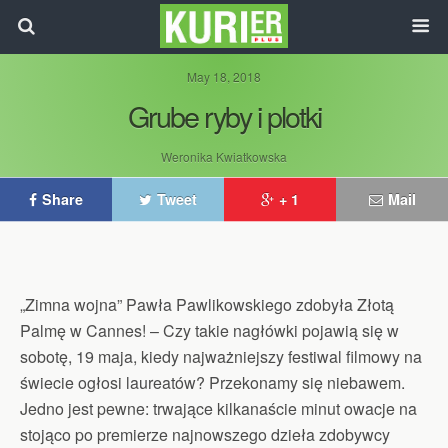
May 18, 2018
Grube ryby i plotki
Weronika Kwiatkowska
Share
Tweet
+ 1
Mail
„Zimna wojna” Pawła Pawlikowskiego zdobyła Złotą
Palmę w Cannes! – Czy takie nagłówki pojawią się w
sobotę, 19 maja, kiedy najważniejszy festiwal filmowy na
świecie ogłosi laureatów? Przekonamy się niebawem.
Jedno jest pewne: trwające kilkanaście minut owacje na
stojąco po premierze najnowszego dzieła zdobywcy