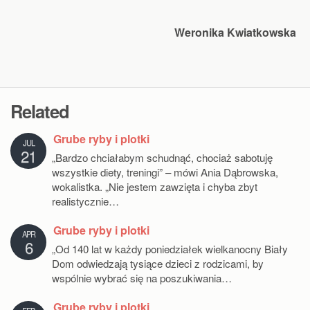
Weronika Kwiatkowska
Related
Grube ryby i plotki
JUL
21
„Bardzo chciałabym schudnąć, chociaż sabotuję
wszystkie diety, treningi” – mówi Ania Dąbrowska,
wokalistka. „Nie jestem zawzięta i chyba zbyt
realistycznie…
Grube ryby i plotki
APR
6
„Od 140 lat w każdy poniedziałek wielkanocny Biały
Dom odwiedzają tysiące dzieci z rodzicami, by
wspólnie wybrać się na poszukiwania…
Grube ryby i plotki