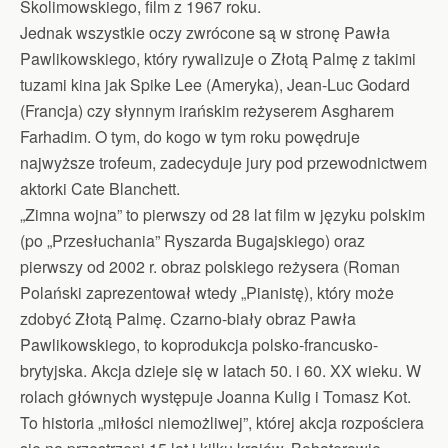
Skolimowskiego, film z 1967 roku.
Jednak wszystkie oczy zwrócone są w stronę Pawła
Pawlikowskiego, który rywalizuje o Złotą Palmę z takimi
tuzami kina jak Spike Lee (Ameryka), Jean-Luc Godard
(Francja) czy słynnym irańskim reżyserem Asgharem
Farhadim. O tym, do kogo w tym roku powędruje
najwyższe trofeum, zadecyduje jury pod przewodnictwem
aktorki Cate Blanchett.
„Zimna wojna” to pierwszy od 28 lat film w języku polskim
(po „Przesłuchania” Ryszarda Bugajskiego) oraz
pierwszy od 2002 r. obraz polskiego reżysera (Roman
Polański zaprezentował wtedy „Pianistę), który może
zdobyć Złotą Palmę. Czarno-biały obraz Pawła
Pawlikowskiego, to koprodukcja polsko-francusko-
brytyjska. Akcja dzieje się w latach 50. i 60. XX wieku. W
rolach głównych występuje Joanna Kulig i Tomasz Kot.
To historia „miłości niemożliwej”, której akcja rozpościera