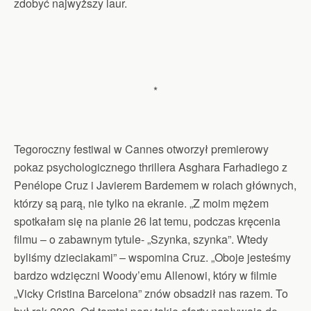
zdobyć najwyższy laur.
*
Tegoroczny festiwal w Cannes otworzył premierowy
pokaz psychologicznego thrillera Asghara Farhadiego z
Penélope Cruz i Javierem Bardemem w rolach głównych,
którzy są parą, nie tylko na ekranie. „Z moim mężem
spotkałam się na planie 26 lat temu, podczas kręcenia
filmu – o zabawnym tytule- „Szynka, szynka”. Wtedy
byliśmy dzieciakami” – wspomina Cruz. „Oboje jesteśmy
bardzo wdzięczni Woody’emu Allenowi, który w filmie
„Vicky Cristina Barcelona” znów obsadził nas razem. To