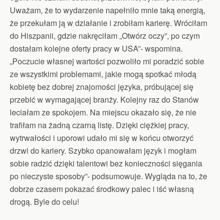
Uważam, że to wydarzenie napełniło mnie taką energią,
że przekułam ją w działanie i zrobiłam karierę. Wróciłam
do Hiszpanii, gdzie nakręciłam „Otwórz oczy”, po czym
dostałam kolejne oferty pracy w USA”- wspomina.
„Poczucie własnej wartości pozwoliło mi poradzić sobie
ze wszystkimi problemami, jakie mogą spotkać młodą
kobietę bez dobrej znajomości języka, próbującej się
przebić w wymagającej branży. Kolejny raz do Stanów
leciałam ze spokojem. Na miejscu okazało się, że nie
trafiłam na żadną czarną listę. Dzięki ciężkiej pracy,
wytrwałości i uporowi udało mi się w końcu otworzyć
drzwi do kariery. Szybko opanowałam język i mogłam
sobie radzić dzięki talentowi bez konieczności sięgania
po nieczyste sposoby”- podsumowuje. Wygląda na to, że
dobrze czasem pokazać środkowy palec i iść własną
drogą. Byle do celu!