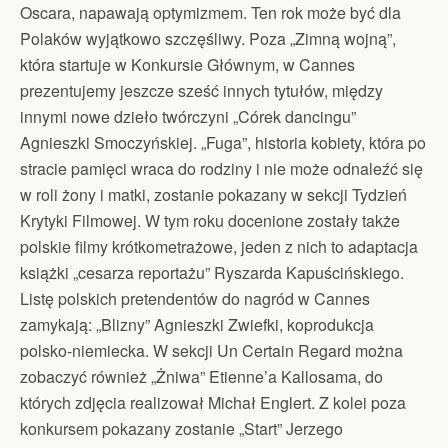
Oscara, napawają optymizmem. Ten rok może być dla
Polaków wyjątkowo szczęśliwy. Poza „Zimną wojną”,
która startuje w Konkursie Głównym, w Cannes
prezentujemy jeszcze sześć innych tytułów, między
innymi nowe dzieło twórczyni „Córek dancingu”
Agnieszki Smoczyńskiej. „Fuga”, historia kobiety, która po
stracie pamięci wraca do rodziny i nie może odnaleźć się
w roli żony i matki, zostanie pokazany w sekcji Tydzień
Krytyki Filmowej. W tym roku docenione zostały także
polskie filmy krótkometrażowe, jeden z nich to adaptacja
książki „cesarza reportażu” Ryszarda Kapuścińskiego.
Listę polskich pretendentów do nagród w Cannes
zamykają: „Blizny” Agnieszki Zwiefki, koprodukcja
polsko-niemiecka. W sekcji Un Certain Regard można
zobaczyć również „Żniwa” Etienne’a Kallosama, do
których zdjęcia realizował Michał Englert. Z kolei poza
konkursem pokazany zostanie „Start” Jerzego