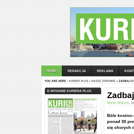
HOME
REDAKCJA
REKLAMA
KONT
YOU ARE HERE :
KURIER PLUS
»
NASZE ZDROWIE
» ZADBAJ O
E-WYDANIE KURIERA PLUS
Zadbaj
Marek Wójcicki
, S
Bóle kostno
ponad 30 pro
się chorych d