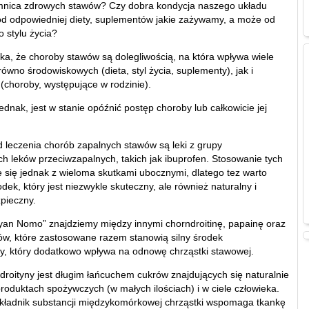
emnica zdrowych stawów? Czy dobra kondycja naszego układu
od odpowiedniej diety, suplementów jakie zażywamy, a może od
 stylu życia?
aka, że choroby stawów są dolegliwością, na która wpływa wiele
ówno środowiskowych (dieta, styl życia, suplementy), jak i
(choroby, występujące w rodzinie).
ednak, jest w stanie opóźnić postęp choroby lub całkowicie jej
 leczenia chorób zapalnych stawów są leki z grupy
ch leków przeciwzapalnych, takich jak ibuprofen. Stosowanie tych
 się jednak z wieloma skutkami ubocznymi, dlatego tez warto
dek, który jest niezwykle skuteczny, ale również naturalny i
zpieczny.
yan Nomo” znajdziemy między innymi chorndroitinę, papainę oraz
ów, które zastosowane razem stanowią silny środek
y, który dodatkowo wpływa na odnowę chrząstki stawowej.
droityny jest długim łańcuchem cukrów znajdujących się naturalnie
roduktach spożywczych (w małych ilościach) i w ciele człowieka.
kładnik substancji międzykomórkowej chrząstki wspomaga tkankę