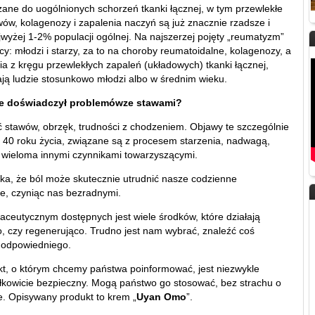
zane do uogólnionych schorzeń tkanki łącznej, w tym przewlekłe
wów, kolagenozy i zapalenia naczyń są już znacznie rzadsze i
jwyżej 1-2% populacji ogólnej. Na najszerzej pojęty „reumatyzm”
y: młodzi i starzy, za to na choroby reumatoidalne, kolagenozy, a
ia z kręgu przewlekłych zapaleń (układowych) tkanki łącznej,
ją ludzie stosunkowo młodzi albo w średnim wieku.
ie doświadczył problemówze stawami?
ć stawów, obrzęk, trudności z chodzeniem. Objawy te szczególnie
po 40 roku życia, związane są z procesem starzenia, nadwagą,
 wieloma innymi czynnikami towarzyszącymi.
aka, że ból może skutecznie utrudnić nasze codzienne
e, czyniąc nas bezradnymi.
aceutycznym dostępnych jest wiele środków, które działają
, czy regenerująco. Trudno jest nam wybrać, znaleźć coś
 odpowiedniego.
kt, o którym chcemy państwa poinformować, jest niezwykle
ałkowicie bezpieczny. Mogą państwo go stosować, bez strachu o
e. Opisywany produkt to krem „
Uyan Omo
”.