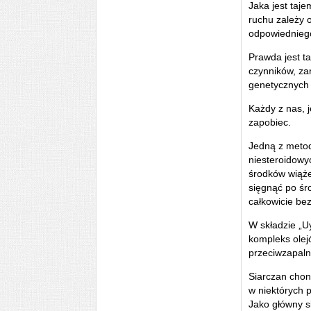
Jaka jest taj
ruchu zależy 
odpowiedniego
Prawda jest t
czynników, zar
genetycznych 
Każdy z nas, j
zapobiec.
Jedną z metod
niesteroidowy
środków wiąże
sięgnąć po śro
całkowicie be
W składzie „U
kompleks olej
przeciwzapaln
Siarczan chon
w niektórych p
Jako główny s