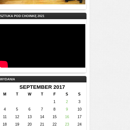
SZTUKA POD CHOINKĘ 2021
WYDANIA
SEPTEMBER 2017
M
T
W
T
F
S
S
1
2
3
4
5
6
7
8
9
10
11
12
13
14
15
16
17
18
19
20
21
22
23
24