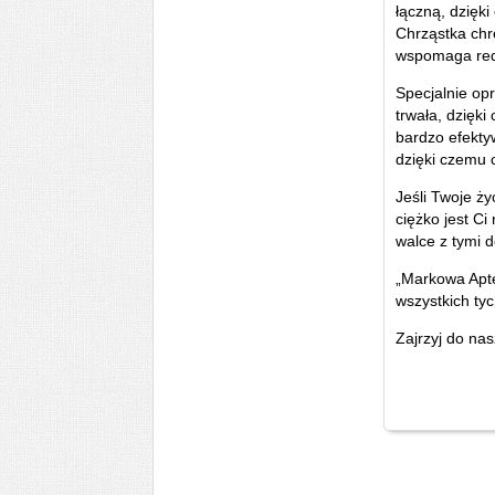
łączną, dzięki
Chrząstka chr
wspomaga redu
Specjalnie op
trwała, dzięki
bardzo efekty
dzięki czemu c
Jeśli Twoje ż
ciężko jest C
walce z tymi d
„Markowa Apte
wszystkich ty
Zajrzyj do nas