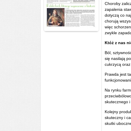
Choroby zalic
zapalenia sta
dotyczą co na
chorują wszysc
więc schorzen
zwykle zapada
Któż z nas n
Ból, sztywnoś
się nasilają 
cukrzycą oraz
Prawda jest t
funkcjonowani
Na rynku farm
przeciwbólowo
skutecznego i
Kolejny produ
skuteczny i c
skutki uboczn