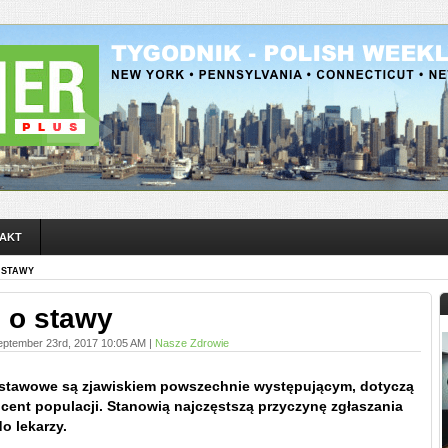
AKT
 STAWY
 o stawy
eptember 23rd, 2017 10:05 AM |
Nasze Zdrowie
-stawowe są zjawiskiem powszechnie występującym, dotyczą
cent populacji. Stanowią najczęstszą przyczynę zgłaszania
o lekarzy.