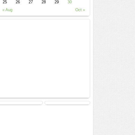
25
26
27
28
29
30
« Aug
Oct »