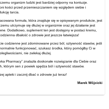
 czemu organizm ludzki jest bardziej odporny na kontuzje.
oni kości przed przemieszczaniem się względem siebie i
kcję tarcia.
racowana formuła, która znajduje się w opisywanym produkcie, jest
 czemu utrzymuje się dłużej w organizmie oraz jej działanie jest
wne. Dodatkowo, suplement ten jest dostępny w postaci kremu,
odzienna dbałość o zdrowie jest jeszcze łatwiejsza!
ycie codzienne jest zdominowane przez ból, sztywność stawów, jeśli
i normalnie funkcjonować, szukasz środka, który pomógłby Ci w
olegliwościami, nie zwlekaj dłużej.
ka Pharmacy” znalazła doskonałe rozwiązanie dla Ciebie oraz
ch, którym sen z powiek spędza ból i sztywność stawów.
zej apteki i zacznij dbać o zdrowie już teraz!
Marek Wójcicki