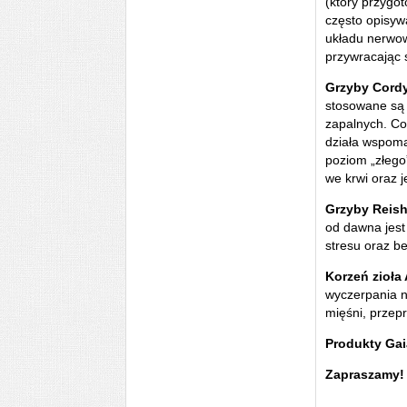
(który przygo
często opisyw
układu nerwow
przywracając 
Grzyby Cord
stosowane są 
zapalnych. C
działa wspoma
poziom „złego
we krwi oraz 
Grzyby Reish
od dawna jest
stresu oraz b
Korzeń zioł
wyczerpania n
mięśni, przep
Produkty Gai
Zapraszamy!