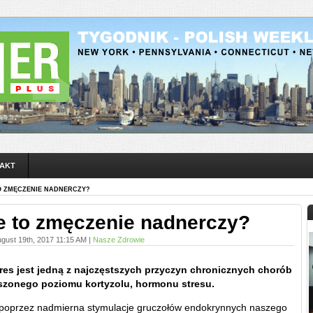
AKT
O ZMĘCZENIE NADNERCZY?
 to zmęczenie nadnerczy?
ugust 19th, 2017 11:15 AM |
Nasze Zdrowie
tres jest jedną z najczęstszych przyczyn chronicznych chorób
zonego poziomu kortyzolu, hormonu stresu.
k poprzez nadmierna stymulacje gruczołów endokrynnych naszego