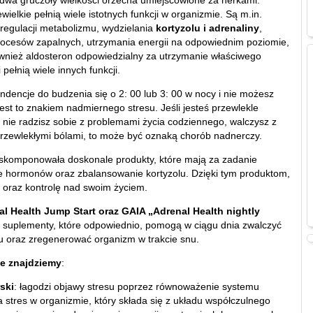
dwa gruczoły wielkości orzecha umiejscowione za nerkami.
wielkie pełnią wiele istotnych funkcji w organizmie. Są m.in.
regulacji metabolizmu, wydzielania
kortyzolu i adrenaliny
,
cesów zapalnych, utrzymania energii na odpowiednim poziomie,
wnież aldosteron odpowiedzialny za utrzymanie właściwego
i pełnią wiele innych funkcji.
ndencje do budzenia się o 2: 00 lub 3: 00 w nocy i nie możesz
est to znakiem nadmiernego stresu. Jeśli jesteś przewlekle
 nie radzisz sobie z problemami życia codziennego, walczysz z
przewlekłymi bólami, to może być oznaką chorób nadnerczy.
skomponowała doskonale produkty, które mają za zadanie
 hormonów oraz zbalansowanie kortyzolu. Dzięki tym produktom,
y oraz kontrolę nad swoim życiem.
al Health Jump Start oraz GAIA „Adrenal Health nightly
 suplementy, które odpowiednio, pomogą w ciągu dnia zwalczyć
u oraz zregenerować organizm w trakcie snu.
ie znajdziemy
:
ski
: łagodzi objawy stresu poprzez równoważenie systemu
 stres w organizmie, który składa się z układu współczulnego