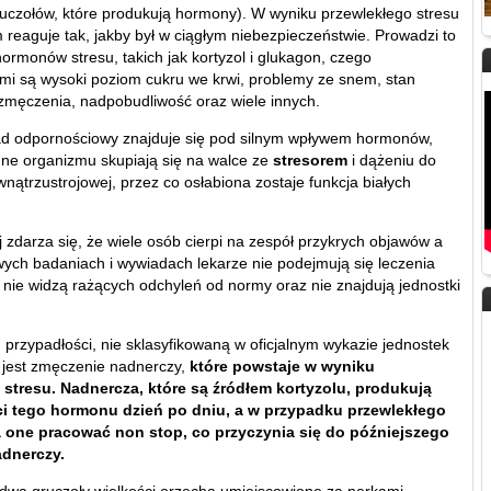
uczołów, które produkują hormony). W wyniku przewlekłego stresu
 reaguje tak, jakby był w ciągłym niebezpieczeństwie. Prowadzi to
ormonów stresu, takich jak kortyzol i glukagon, czego
i są wysoki poziom cukru we krwi, problemy ze snem, stan
zmęczenia, nadpobudliwość oraz wiele innych.
ad odpornościowy znajduje się pod silnym wpływem hormonów,
onne organizmu skupiają się na walce ze
stresorem
i dążeniu do
ewnątrzustrojowej, przez co osłabiona zostaje funkcja białych
 zdarza się, że wiele osób cierpi na zespół przykrych objawów a
ych badaniach i wywiadach lekarze nie podejmują się leczenia
e nie widzą rażących odchyleń od normy oraz nie znajdują jednostki
 przypadłości, nie sklasyfikowaną w oficjalnym wykazie jednostek
jest zmęczenie nadnerczy,
które powstaje w wyniku
 stresu. Nadnercza, które są źródłem kortyzolu, produkują
ci tego hormonu dzień po dniu, a w przypadku przewlekłego
 one pracować non stop, co przyczynia się do późniejszego
dnerczy.