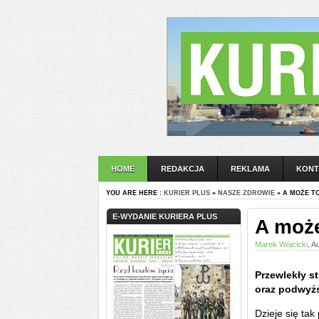
HOME
REDAKCJA
REKLAMA
KONT
YOU ARE HERE :
KURIER PLUS
»
NASZE ZDROWIE
» A MOŻE T
E-WYDANIE KURIERA PLUS
A może
Marek Wójcicki
, A
Przewlekły s
oraz podwyżs
Dzieje się ta