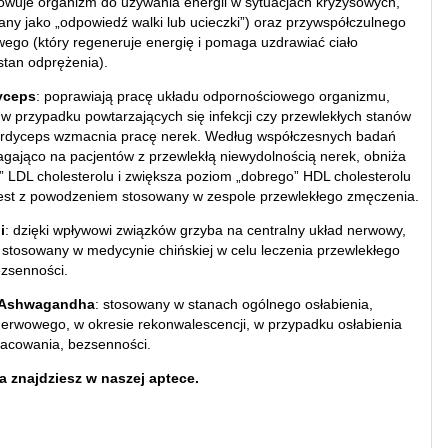
towuje organizm do używania energii w sytuacjach kryzysowych,
any jako „odpowiedź walki lub ucieczki”) oraz przywspółczulnego
ego (który regeneruje energię i pomaga uzdrawiać ciało
stan odprężenia).
yceps
: poprawiają pracę układu odpornościowego organizmu,
w przypadku powtarzających się infekcji czy przewlekłych stanów
ordyceps wzmacnia pracę nerek. Według współczesnych badań
gająco na pacjentów z przewlekłą niewydolnością nerek, obniża
” LDL cholesterolu i zwiększa poziom „dobrego” HDL cholesterolu
jest z powodzeniem stosowany w zespole przewlekłego zmęczenia.
i
: dzięki wpływowi związków grzyba na centralny układ nerwowy,
 stosowany w medycynie chińskiej w celu leczenia przewlekłego
ezsenności.
a Ashwagandha
: stosowany w stanach ogólnego osłabienia,
erwowego, w okresie rekonwalescencji, w przypadku osłabienia
racowania, bezsenności.
a znajdziesz w naszej aptece.