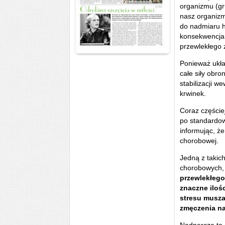
organizmu (gr
nasz organizm
do nadmiaru h
konsekwencjam
przewlekłego 
Ponieważ ukł
całe siły obr
stabilizacji w
krwinek.
Coraz częściej
po standardow
informując, ż
chorobowej.
Jedną z takich
chorobowych, 
przewlekłego
znaczne iloś
stresu musza
zmęczenia na