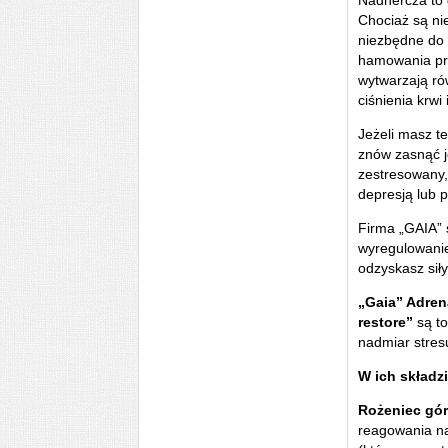
Nadnercza to 
Chociaż są nie
niezbędne do 
hamowania pro
wytwarzają ró
ciśnienia krwi 
Jeżeli masz te
znów zasnąć j
zestresowany,
depresją lub 
Firma „GAIA” 
wyregulowanie
odzyskasz sił
„Gaia” Adren
restore”
są to
nadmiar stres
W ich składz
Rożeniec gór
reagowania na