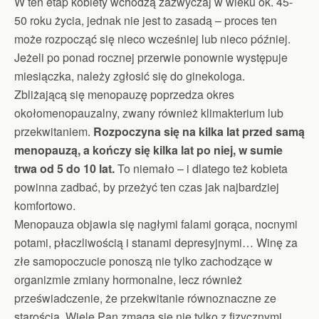
W ten etap kobiety wchodzą zazwyczaj w wieku ok. 45-
50 roku życia, jednak nie jest to zasadą – proces ten
może rozpocząć się nieco wcześniej lub nieco później.
Jeżeli po ponad rocznej przerwie ponownie występuje
miesiączka, należy zgłosić się do ginekologa.
Zbliżającą się menopauzę poprzedza okres
okołomenopauzalny, zwany również klimakterium lub
przekwitaniem.
Rozpoczyna się na kilka lat przed samą
menopauzą, a kończy się kilka lat po niej, w sumie
trwa od 5 do 10 lat.
To niemało – i dlatego też kobieta
powinna zadbać, by przeżyć ten czas jak najbardziej
komfortowo.
Menopauza objawia się nagłymi falami gorąca, nocnymi
potami, płaczliwością i stanami depresyjnymi… Winę za
złe samopoczucie ponoszą nie tylko zachodzące w
organizmie zmiany hormonalne, lecz również
przeświadczenie, że przekwitanie równoznaczne ze
starością. Wiele Pan zmaga się nie tylko z fizycznymi