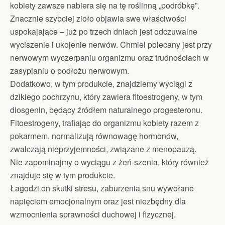
kobiety zawsze nabiera się na tę roślinną „podróbkę”.
Znacznie szybciej zioło objawia swe właściwości
uspokajające – już po trzech dniach jest odczuwalne
wyciszenie i ukojenie nerwów. Chmiel polecany jest przy
nerwowym wyczerpaniu organizmu oraz trudnościach w
zasypianiu o podłożu nerwowym.
Dodatkowo, w tym produkcie, znajdziemy wyciągi z
dzikiego pochrzynu, który zawiera fitoestrogeny, w tym
diosgenin, będący źródłem naturalnego progesteronu.
Fitoestrogeny, trafiając do organizmu kobiety razem z
pokarmem, normalizują równowagę hormonów,
zwalczają nieprzyjemności, związane z menopauzą.
Nie zapominajmy o wyciągu z żeń-szenia, który również
znajduje się w tym produkcie.
Łagodzi on skutki stresu, zaburzenia snu wywołane
napięciem emocjonalnym oraz jest niezbędny dla
wzmocnienia sprawności duchowej i fizycznej.