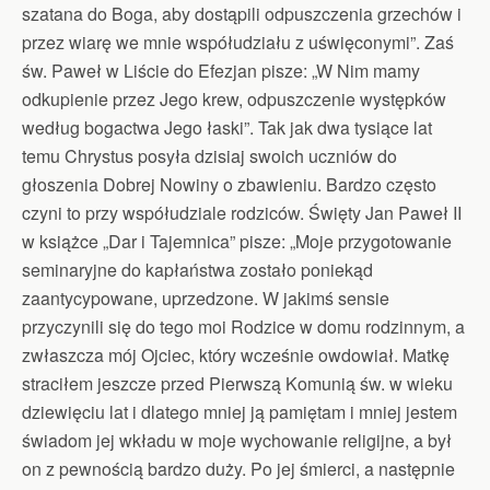
szatana do Boga, aby dostąpili odpuszczenia grzechów i
przez wiarę we mnie współudziału z uświęconymi”. Zaś
św. Paweł w Liście do Efezjan pisze: „W Nim mamy
odkupienie przez Jego krew, odpuszczenie występków
według bogactwa Jego łaski”. Tak jak dwa tysiące lat
temu Chrystus posyła dzisiaj swoich uczniów do
głoszenia Dobrej Nowiny o zbawieniu. Bardzo często
czyni to przy współudziale rodziców. Święty Jan Paweł II
w książce „Dar i Tajemnica” pisze: „Moje przygotowanie
seminaryjne do kapłaństwa zostało poniekąd
zaantycypowane, uprzedzone. W jakimś sensie
przyczynili się do tego moi Rodzice w domu rodzinnym, a
zwłaszcza mój Ojciec, który wcześnie owdowiał. Matkę
straciłem jeszcze przed Pierwszą Komunią św. w wieku
dziewięciu lat i dlatego mniej ją pamiętam i mniej jestem
świadom jej wkładu w moje wychowanie religijne, a był
on z pewnością bardzo duży. Po jej śmierci, a następnie