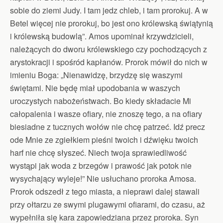
sobie do ziemi Judy. I tam jedz chleb, i tam prorokuj. A w
Betel więcej nie prorokuj, bo jest ono królewską świątynią
i królewską budowlą”. Amos upominał krzywdzicieli,
należących do dworu królewskiego czy pochodzących z
arystokracji i spośród kapłanów. Prorok mówił do nich w
imieniu Boga: „Nienawidzę, brzydzę się waszymi
świętami. Nie będę miał upodobania w waszych
uroczystych nabożeństwach. Bo kiedy składacie Mi
całopalenia i wasze ofiary, nie znoszę tego, a na ofiary
biesiadne z tucznych wołów nie chcę patrzeć. Idź precz
ode Mnie ze zgiełkiem pieśni twoich i dźwięku twoich
harf nie chcę słyszeć. Niech twoja sprawiedliwość
wystąpi jak woda z brzegów i prawość jak potok nie
wysychający wyleje!” Nie usłuchano proroka Amosa.
Prorok odszedł z tego miasta, a nieprawi dalej stawali
przy ołtarzu ze swymi plugawymi ofiarami, do czasu, aż
wypełniła się kara zapowiedziana przez proroka. Syn