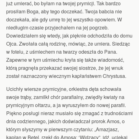
już umierać, bo byłam na twojej prymicji. Tak bardzo
prosiłam Boga, aby tego doczekać. Twoja babcia nie
doczekała, ale gdy umrę to jej wszystko opowiem. W
niedługim czasie przyjechałem na jej pogrzeb.
Dowiedziałem się wtedy, jak pięknie odchodziła do domu
Ojca. Zwołała całą rodzinę, mówiąc, że umiera. Siedząc
w fotelu, z uśmiechem na twarzy odeszła do Pana.
Zapewne w tym uśmiechu kryła się także wiadomość,
którą pragnęła przekazać swojej siostrze, że jej wnuk
został naznaczony wiecznym kapłaństwem Chrystusa.
Ucichły wiersze prymicyjne, orkiestra dęta schowała
swoje trąby, zamilkł chór parafialny, zwiędły kwiaty na
prymicyjnym ołtarzu, a ja wyruszyłem do nowej parafii.
Piękno posługi nieraz musiało się zmagać z trudnościami
dnia codziennego, jakich doświadczał prorok Amos, o
którym słyszymy w pierwszym czytaniu: „Amazjasz,
kapłan w Betel, rzekł do Amosa: ‘Widzący”, idź, uciekaj