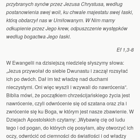
przybranych synów przez Jezusa Chrystusa, według
postanowienia swej woli, ku chwale majestatu swej łaski,
którą obdarzył nas w Umiłowanym. W Nim mamy
odkupienie przez Jego krew, odpuszczenie występków
według bogactwa Jego łaski.
Ef 1,3-8
W Ewangelii na dzisiejszą niedzielę słyszymy słowa:
„Jezus przywołał do siebie Dwunastu i zaczął rozsyłać
ich po dwóch. Dał im też władzę nad duchami
nieczystymi. Oni więc wyszli i wzywali do nawrócenia”.
Biblia mówi, że początkiem chrześcijańskiego życia jest
nawrócenie, czyli odwrócenie się od szatana oraz zła i
zwrócenie się ku Boga, w którym jest nasze zbawienie. W
Dziejach Apostolskich czytamy: „Wybawię cię od ludu
tego i od pogan, do których cię posyłam, aby otworzyć ich
oczy, odwrócić od ciemności do światłości i od władzy