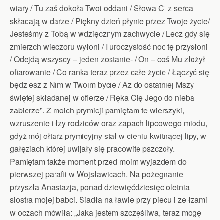
wiary / Tu zaś dokoła Twoi oddani / Słowa Ci z serca
składają w darze / Piękny dzień płynie przez Twoje życie/
Jesteśmy z Tobą w wdzięcznym zachwycie / Lecz gdy się
zmierzch wieczoru wyłoni / I uroczystość noc tę przysłoni
/ Odejdą wszyscy – jeden zostanie- / On – coś Mu złożył
ofiarowanie / Co ranka teraz przez całe życie / Łączyć się
będziesz z Nim w Twoim bycie / Aż do ostatniej Mszy
świętej składanej w ofierze / Ręka Cię Jego do nieba
zabierze”. Z moich prymicji pamiętam te wierszyki,
wzruszenie i łzy rodziców oraz zapach lipcowego miodu,
gdyż mój ołtarz prymicyjny stał w cieniu kwitnącej lipy, w
gałęziach której uwijały się pracowite pszczoły.
Pamiętam także moment przed moim wyjazdem do
pierwszej parafii w Wojsławicach. Na pożegnanie
przyszła Anastazja, ponad dziewięćdziesięcioletnia
siostra mojej babci. Siadła na ławie przy piecu i ze łzami
w oczach mówiła: „Jaka jestem szczęśliwa, teraz mogę