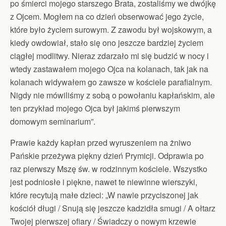
po śmierci mojego starszego Brata, zostaliśmy we dwójkę
z Ojcem. Mogłem na co dzień obserwować jego życie,
które było życiem surowym. Z zawodu był wojskowym, a
kiedy owdowiał, stało się ono jeszcze bardziej życiem
ciągłej modlitwy. Nieraz zdarzało mi się budzić w nocy i
wtedy zastawałem mojego Ojca na kolanach, tak jak na
kolanach widywałem go zawsze w kościele parafialnym.
Nigdy nie mówiliśmy z sobą o powołaniu kapłańskim, ale
ten przykład mojego Ojca był jakimś pierwszym
domowym seminarium”.
Prawie każdy kapłan przed wyruszeniem na żniwo
Pańskie przeżywa piękny dzień Prymicji. Odprawia po
raz pierwszy Mszę św. w rodzinnym kościele. Wszystko
jest podniosłe i piękne, nawet te niewinne wierszyki,
które recytują małe dzieci: „W nawie przyciszonej jak
kościół długi / Snują się jeszcze kadzidła smugi / A ołtarz
Twojej pierwszej ofiary / Świadczy o nowym krzewie