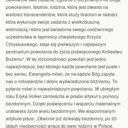
powołaniem. Istotnie, rodzina, która jest otwarta na
wartości transcendentne, która służy braciom w radości,
która wykonuje swoje zadania z wielkoduszną
wiernością i która jest świadoma swego codziennego
uczestnictwa w tajemnicy chwalebnego Krzyża
Chrystusowego, staje się pierwszym i najlepszym
seminarium powołania do życia poświęconego Królestwu
Bożemu”. W tej różnorodności powołań jest jedno
najważniejsze, bez którego każde powołanie jest puste i
bez sensu. Ewangelia mówi, że na sądzie Bóg zapyta
nas o miłosierdzie i dobro wyświadczone bliźniemu. To
pytanie mówi o najważniejszym powołaniu. W ubiegłym
roku Eryka Volker zamieściła w prasie artykuł o pomocy
bezdomnym. Dzięki poświęceniu i wsparciu materialnym
uratowała życie wielu bezdomnym. We wspomnianym
artykule pisze: „Obecnie już dziesiąty bezdomny, po 20
latach nieobecności wraca do swej rodziny w Polsce.