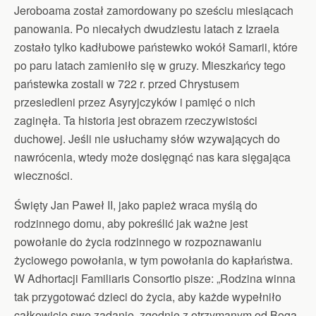
Jeroboama został zamordowany po sześciu miesiącach
panowania. Po niecałych dwudziestu latach z Izraela
zostało tylko kadłubowe państewko wokół Samarii, które
po paru latach zamieniło się w gruzy. Mieszkańcy tego
państewka zostali w 722 r. przed Chrystusem
przesiedleni przez Asyryjczyków i pamięć o nich
zaginęła. Ta historia jest obrazem rzeczywistości
duchowej. Jeśli nie usłuchamy słów wzywających do
nawrócenia, wtedy może dosięgnąć nas kara sięgająca
wieczności.
Święty Jan Paweł II, jako papież wraca myślą do
rodzinnego domu, aby pokreślić jak ważne jest
powołanie do życia rodzinnego w rozpoznawaniu
życiowego powołania, w tym powołania do kapłaństwa.
W Adhortacji Familiaris Consortio pisze: „Rodzina winna
tak przygotować dzieci do życia, aby każde wypełniło
całkowicie swe zadanie, zgodnie z otrzymanym od Boga