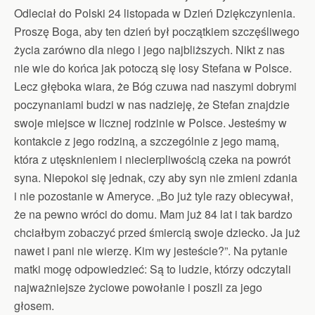
Odleciał do Polski 24 listopada w Dzień Dziękczynienia.
Proszę Boga, aby ten dzień był początkiem szczęśliwego
życia zarówno dla niego i jego najbliższych. Nikt z nas
nie wie do końca jak potoczą się losy Stefana w Polsce.
Lecz głęboka wiara, że Bóg czuwa nad naszymi dobrymi
poczynaniami budzi w nas nadzieję, że Stefan znajdzie
swoje miejsce w licznej rodzinie w Polsce. Jesteśmy w
kontakcie z jego rodziną, a szczególnie z jego mamą,
która z utęsknieniem i niecierpliwością czeka na powrót
syna. Niepokoi się jednak, czy aby syn nie zmieni zdania
i nie pozostanie w Ameryce. „Bo już tyle razy obiecywał,
że na pewno wróci do domu. Mam już 84 lat i tak bardzo
chciałbym zobaczyć przed śmiercią swoje dziecko. Ja już
nawet i pani nie wierzę. Kim wy jesteście?”. Na pytanie
matki mogę odpowiedzieć: Są to ludzie, którzy odczytali
najważniejsze życiowe powołanie i poszli za jego
głosem.