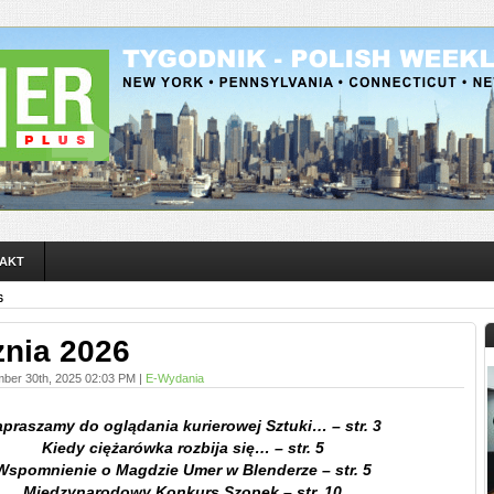
AKT
6
znia 2026
ber 30th, 2025 02:03 PM |
E-Wydania
praszamy do oglądania kurierowej Sztuki… – str. 3
Kiedy ciężarówka rozbija się… – str. 5
Wspomnienie o Magdzie Umer w Blenderze – str. 5
Międzynarodowy Konkurs Szopek – str. 10