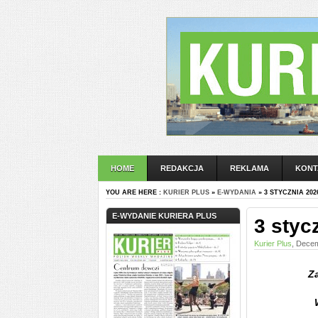
HOME
REDAKCJA
REKLAMA
KONT
YOU ARE HERE :
KURIER PLUS
»
E-WYDANIA
» 3 STYCZNIA 202
E-WYDANIE KURIERA PLUS
3 styc
Kurier Plus
, Decem
Za