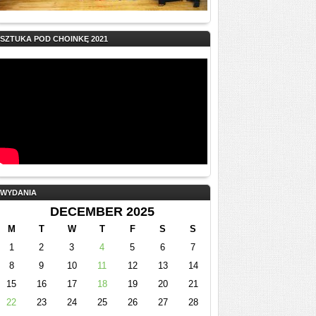
SZTUKA POD CHOINKĘ 2021
WYDANIA
DECEMBER 2025
M
T
W
T
F
S
S
1
2
3
4
5
6
7
8
9
10
11
12
13
14
15
16
17
18
19
20
21
22
23
24
25
26
27
28