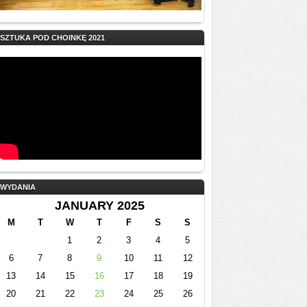
SZTUKA POD CHOINKĘ 2021
WYDANIA
JANUARY 2025
M
T
W
T
F
S
S
1
2
3
4
5
6
7
8
9
10
11
12
13
14
15
16
17
18
19
20
21
22
23
24
25
26