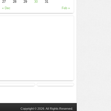
27
28
29
30
31
« Dec
Feb »
Copyright © 2026. All Rights Reserved.