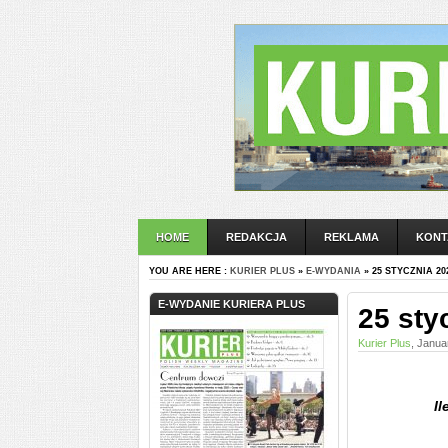
HOME
REDAKCJA
REKLAMA
KONT
YOU ARE HERE :
KURIER PLUS
»
E-WYDANIA
» 25 STYCZNIA 20
E-WYDANIE KURIERA PLUS
25 sty
Kurier Plus
, Janua
Il