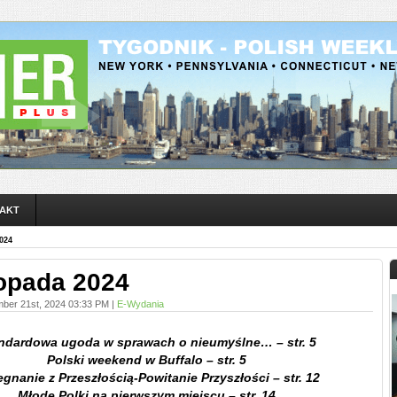
AKT
024
topada 2024
ber 21st, 2024 03:33 PM |
E-Wydania
ndardowa ugoda w sprawach o nieumyślne… – str. 5
Polski weekend w Buffalo – str. 5
gnanie z Przeszłością-Powitanie Przyszłości – str. 12
Młode Polki na pierwszym miejscu – str. 14