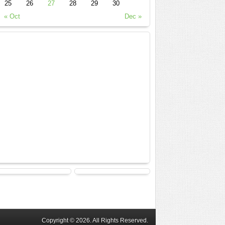
25
26
27
28
29
30
« Oct
Dec »
Copyright © 2026. All Rights Reserved.