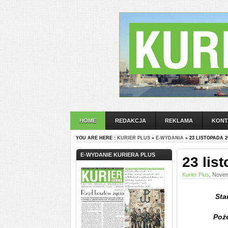
HOME
REDAKCJA
REKLAMA
KONT
YOU ARE HERE :
KURIER PLUS
»
E-WYDANIA
» 23 LISTOPADA 2
E-WYDANIE KURIERA PLUS
23 lis
Kurier Plus
, Novem
Sta
Poże