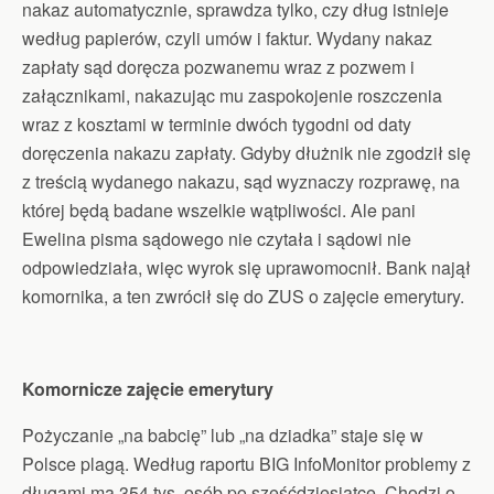
nakaz automatycznie, sprawdza tylko, czy dług istnieje
według papierów, czyli umów i faktur. Wydany nakaz
zapłaty sąd doręcza pozwanemu wraz z pozwem i
załącznikami, nakazując mu zaspokojenie roszczenia
wraz z kosztami w terminie dwóch tygodni od daty
doręczenia nakazu zapłaty. Gdyby dłużnik nie zgodził się
z treścią wydanego nakazu, sąd wyznaczy rozprawę, na
której będą badane wszelkie wątpliwości. Ale pani
Ewelina pisma sądowego nie czytała i sądowi nie
odpowiedziała, więc wyrok się uprawomocnił. Bank najął
komornika, a ten zwrócił się do ZUS o zajęcie emerytury.
Komornicze zajęcie emerytury
Pożyczanie „na babcię” lub „na dziadka” staje się w
Polsce plagą. Według raportu BIG InfoMonitor problemy z
długami ma 354 tys. osób po sześćdziesiątce. Chodzi o